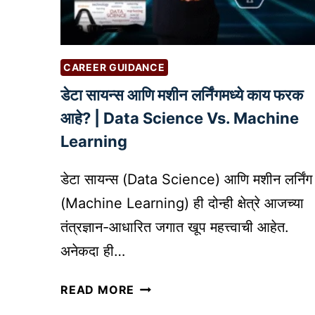
क
क्रि
रा
ए
वा
श
?
CAREER GUIDANCE
न
सा
डेटा सायन्स आणि मशीन लर्निंगमध्ये काय फरक
ठी
आहे? | Data Science Vs. Machine
स
Learning
र्वो
त्त
डेटा सायन्स (Data Science) आणि मशीन लर्निंग
म
(Machine Learning) ही दोन्ही क्षेत्रे आजच्या
A
I
तंत्रज्ञान-आधारित जगात खूप महत्त्वाची आहेत.
सा
अनेकदा ही…
ध
ने
डे
READ MORE
टा