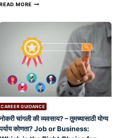
A
READ MORE
I
आ
णि
C
U
S
T
O
M
E
R
S
CAREER GUIDANCE
U
नोकरी चांगली की व्यवसाय? – तुमच्यासाठी योग्य
P
P
पर्याय कोणता? Job or Business:
O