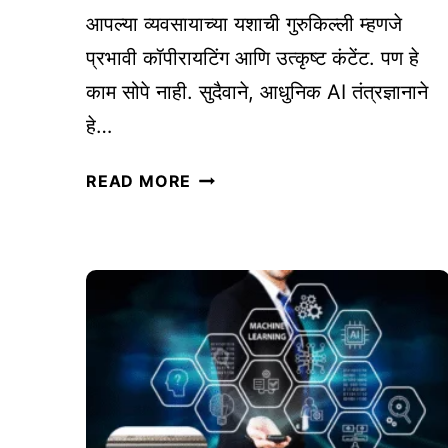
सा
आपल्या व्यवसायाच्या यशाची गुरुकिल्ली म्हणजे
ठी
प्रभावी कॉपीरायटिंग आणि उत्कृष्ट कंटेंट. पण हे
डि
काम सोपे नाही. सुदैवाने, आधुनिक AI तंत्रज्ञानाने
जि
हे…
ट
ल
कॉ
READ MORE
तं
पी
त्र
रा
ज्ञा
य
ना
टिं
चा
ग
वा
आ
प
णि
र
कं
क
टें
सा
ट