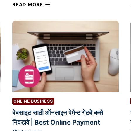
A
READ MORE
I
आ
णि
D
I
G
I
T
A
L
M
A
ONLINE BUSINESS
R
वेबसाइट साठी ऑनलाइन पेमेन्ट गेटवे कसे
K
E
निवडावे | Best Online Payment
T