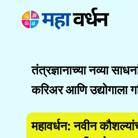
Skip
to
content
तंत्रज्ञानाच्या नव्या साधन
करिअर आणि उद्योगाला ग
महावर्धन: नवीन कौशल्य