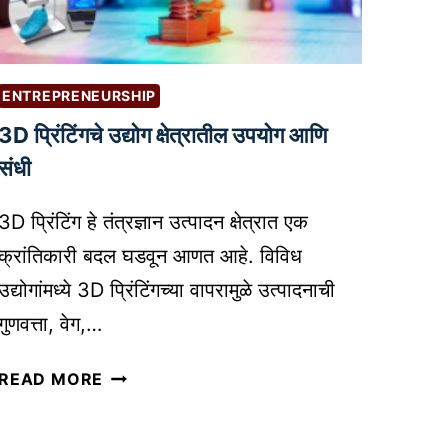
सा
वा
य
ढ
?
व
–
ण्या
ENTREPRENEURSHIP
तु
सा
3D प्रिंटिंगचे उद्योग क्षेत्रातील उपयोग आणि
म
ठी
च्या
A
संधी
सा
I
ठी
C
3D प्रिंटिंग हे तंत्रज्ञान उत्पादन क्षेत्रात एक
यो
H
क्रांतिकारी बदल घडवून आणत आहे. विविध
ग्य
A
उद्योगांमध्ये 3D प्रिंटिंगच्या वापरामुळे उत्पादनाची
प
T
गुणवत्ता, वेग,…
र्या
B
य
O
3
READ MORE
को
T
D
ण
S
प्रिं
ता