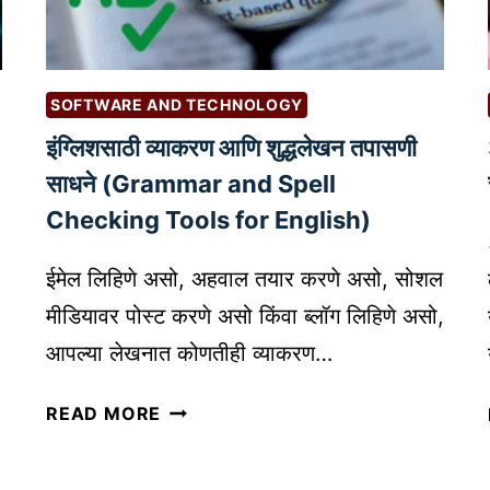
ला
रा
इ
क
न
सा
पे
ब
SOFTWARE AND TECHNOLOGY
मे
द
इंग्लिशसाठी व्याकरण आणि शुद्धलेखन तपासणी
न्ट
ल
गे
साधने (Grammar and Spell
त
ट
आ
Checking Tools for English)
वे
हे
क
?
ईमेल लिहिणे असो, अहवाल तयार करणे असो, सोशल
से
मीडियावर पोस्ट करणे असो किंवा ब्लॉग लिहिणे असो,
नि
आपल्या लेखनात कोणतीही व्याकरण…
व
डा
इं
READ MORE
वे
ग्लि
|
श
B