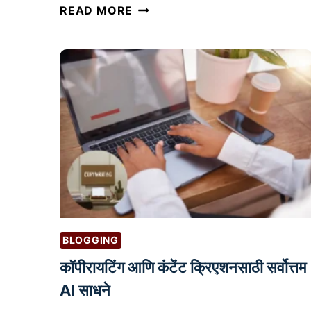
तु
READ MORE
म
च्या
क
रि
अ
र
च्या
उ
द्दि
ष्टां
ना
सा
BLOGGING
ध्य
कॉपीरायटिंग आणि कंटेंट क्रिएशनसाठी सर्वोत्तम
क
र
AI साधने
ण्या