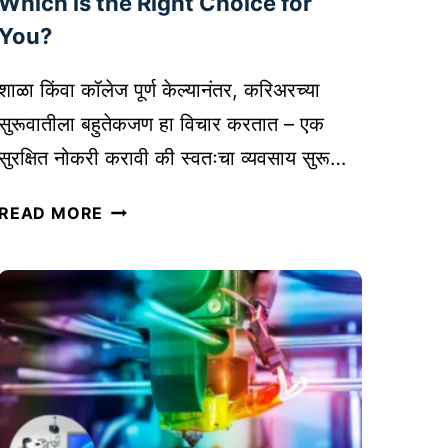
Which is the Right Choice for
R
You?
T
:
शाळा किंवा कॉलेज पूर्ण केल्यानंतर, करिअरच्या
२
सुरूवातीला बहुतेकजण हा विचार करतात – एक
४
/
सुरक्षित नोकरी करावी की स्वतःचा व्यवसाय सुरू…
७
नो
ग्रा
READ MORE
क
ह
री
क
चां
से
ग
वा
ली
आ
की
णि
व्य
से
व
ल्स