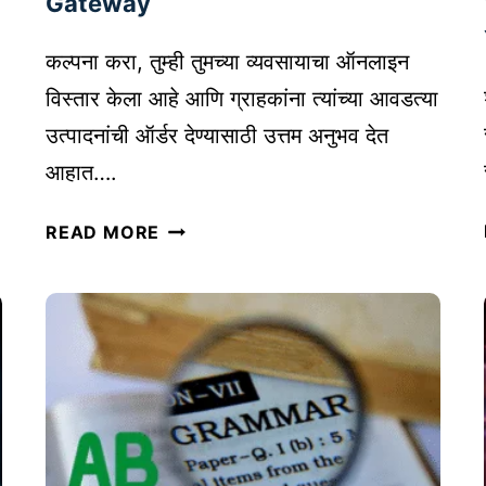
Gateway
I
N
कल्पना करा, तुम्ही तुमच्या व्यवसायाचा ऑनलाइन
G
विस्तार केला आहे आणि ग्राहकांना त्यांच्या आवडत्या
चा
उत्पादनांची ऑर्डर देण्यासाठी उत्तम अनुभव देत
प
रि
आहात….
णा
वे
म
READ MORE
ब
:
सा
मा
इ
र्के
ट
टिं
सा
ग
ठी
चा
ऑ
चे
न
ह