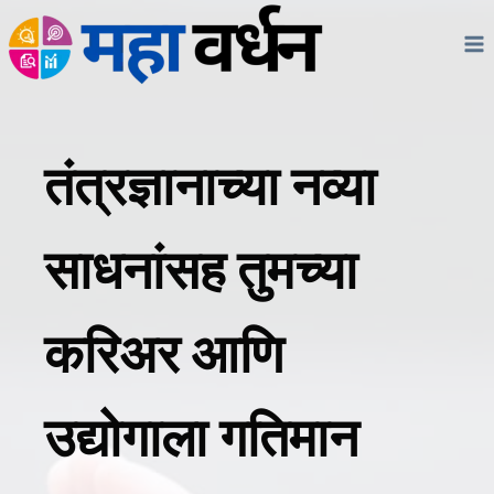
Skip
to
content
तंत्रज्ञानाच्या नव्या
साधनांसह तुमच्या
करिअर आणि
उद्योगाला गतिमान