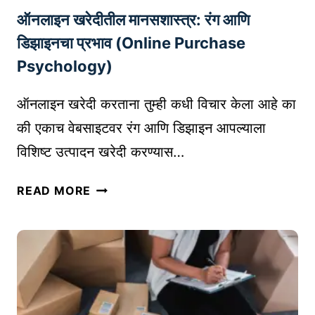
ऑनलाइन खरेदीतील मानसशास्त्र: रंग आणि
का
य
डिझाइनचा प्रभाव (Online Purchase
फ
Psychology)
र
क
ऑनलाइन खरेदी करताना तुम्ही कधी विचार केला आहे का
आ
की एकाच वेबसाइटवर रंग आणि डिझाइन आपल्याला
हे
विशिष्ट उत्पादन खरेदी करण्यास…
?
|
ऑ
D
READ MORE
न
A
ला
T
इ
A
न
S
ख
C
रे
I