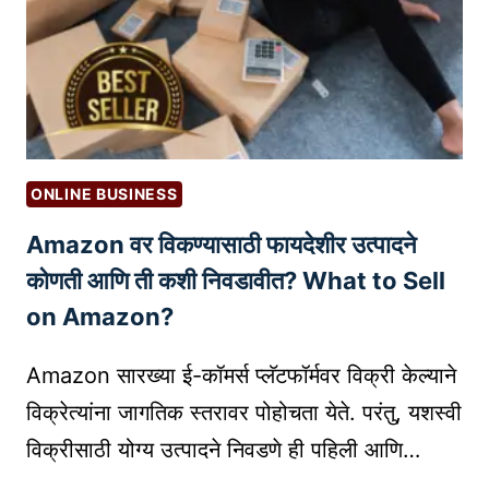
दी
E
ती
N
ल
C
मा
E
न
V
स
S
शा
.
ONLINE BUSINESS
स्त्र
M
Amazon वर विकण्यासाठी फायदेशीर उत्पादने
:
A
रं
C
कोणती आणि ती कशी निवडावीत? What to Sell
ग
H
on Amazon?
आ
I
णि
N
Amazon सारख्या ई-कॉमर्स प्लॅटफॉर्मवर विक्री केल्याने
डि
E
विक्रेत्यांना जागतिक स्तरावर पोहोचता येते. परंतु, यशस्वी
झा
L
विक्रीसाठी योग्य उत्पादने निवडणे ही पहिली आणि…
इ
E
न
A