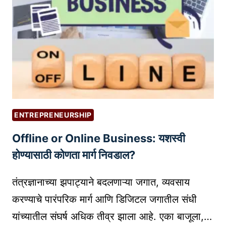
यां
ण
सा
ता
ठी
?
स
(
र्वो
V
त्त
P
म
S
वे
V
बि
S
ENTREPRENEURSHIP
ना
.
Offline or Online Business: यशस्वी
र
C
प्लॅ
L
होण्यासाठी कोणता मार्ग निवडाल?
ट
O
फॉ
U
तंत्रज्ञानाच्या झपाट्याने बदलणाऱ्या जगात, व्यवसाय
र्म्स
D
करण्याचे पारंपरिक मार्ग आणि डिजिटल जगातील संधी
:
H
यांच्यातील संघर्ष अधिक तीव्र झाला आहे. एका बाजूला,…
B
O