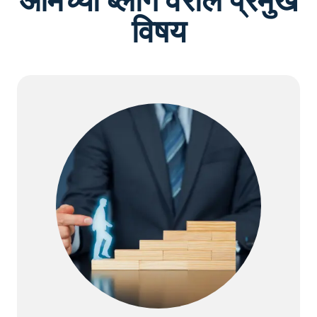
आमच्या ब्लॉग वरील प्रमुख
विषय