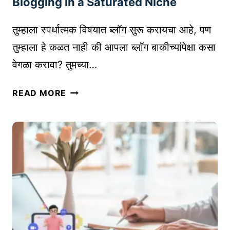
A
Blogging in a Saturated Niche
र
S
उ
E
तुम्हाला स्पर्धात्मक विषयात ब्लॉग सुरू करायचा आहे, पण
त्पा
P
तुम्हाला हे कळत नाही की आपला ब्लॉग बाकीच्यांपेक्षा कसा
द
S
वेगळा करावा? तुमच्या…
ने
Y
को
C
स्प
READ MORE
ण
H
र्धा
ती
O
त्म
आ
L
क
णि
O
वि
ती
G
ष
क
Y
या
शी
)
त
नि
ब्लॉ
व
ग
डा
सु