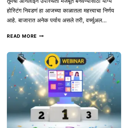
तुमची ऑनलाइन उपस्थिती मजबूत बनवण्यासाठी योग्य
ऱ्या
N
होस्टिंग निवडणं हा आजच्या काळातला महत्त्वाचा निर्णय
सा
I
आहे. बाजारात अनेक पर्याय असले तरी, वर्च्युअल…
मा
C
न्य
H
व्ही
चु
READ MORE
E
पी
का
ए
आ
स
णि
की
उ
क्ला
पा
ऊ
य
ड
हो
स्टिं
ग
?
तु