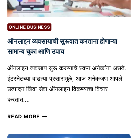
वी
रू
त
क
?
रू
W
ONLINE BUSINESS
न
H
ऑनलाइन व्यवसायाची सुरूवात करताना होणाऱ्या
वे
A
ग
सामान्य चुका आणि उपाय
T
ळे
T
क
ऑनलाइन व्यवसाय सुरू करण्याचे स्वप्न अनेकांना असते.
O
से
S
इंटरनेटच्या वाढत्या प्रसारामुळे, आज अनेकजण आपले
ठ
E
उत्पादन किंवा सेवा ऑनलाइन विकण्याचा विचार
रा
L
करतात….
वे
L
|
O
ऑ
B
READ MORE
N
न
L
A
ला
O
M