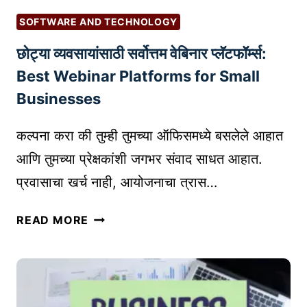
म
SOFTWARE AND TECHNOLOGY
च्या
छोट्या व्यवसायांसाठी सर्वोत्तम वेबिनार प्लॅटफॉर्म्स:
व्य
व
Best Webinar Platforms for Small
सा
Businesses
या
सा
कल्पना करा की तुम्ही तुमच्या ऑफिसमध्ये बसलेले आहात
ठी
आणि तुमच्या प्रेक्षकांशी जगभर संवाद साधत आहात.
स
प्रवासाचा खर्च नाही, आयोजनाचा त्रास…
र्वो
त्त
छो
म
READ MORE
ट्या
प
व्य
र्या
व
य
सा
को