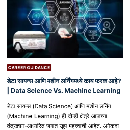
दा
पा
सू
न
व्या
व
सा
यि
क
CAREER GUIDANCE
ते
डेटा सायन्स आणि मशीन लर्निंगमध्ये काय फरक आहे?
क
डे
| Data Science Vs. Machine Learning
–
आ
डेटा सायन्स (Data Science) आणि मशीन लर्निंग
प
(Machine Learning) ही दोन्ही क्षेत्रे आजच्या
ल्या
तंत्रज्ञान-आधारित जगात खूप महत्त्वाची आहेत. अनेकदा
आ