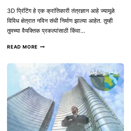
O
G
सा
R
3D प्रिंटिंग हे एक क्रांतिकारी तंत्रज्ञान आहे ज्यामुळे
ठी
A
विविध क्षेत्रात नविन संधी निर्माण झाल्या आहेत. तुम्ही
का
P
तुमच्या वैयक्तिक प्रकल्पांसाठी किंवा…
हा
H
नि
Y
वै
READ MORE
का
W
य
र
I
क्ति
क
T
क
आ
H
वा
हे
S
प
?
M
र
|
A
आ
S
R
णि
A
T
व्य
Y
P
व
N
H