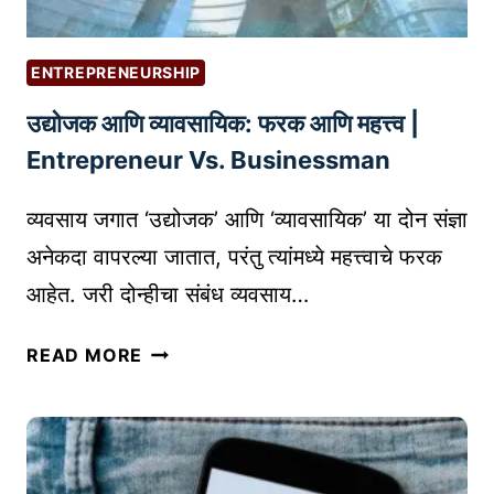
सा
O
O
या
T
N
सा
O
ENTREPRENEURSHIP
E
ठी
K
उद्योजक आणि व्यावसायिक: फरक आणि महत्त्व |
3
E
D
Entrepreneur Vs. Businessman
Y
प्रिं
W
ट
व्यवसाय जगात ‘उद्योजक’ आणि ‘व्यावसायिक’ या दोन संज्ञा
O
र
R
अनेकदा वापरल्या जातात, परंतु त्यांमध्ये महत्त्वाचे फरक
क
D
आहेत. जरी दोन्हीचा संबंध व्यवसाय…
से
S
नि
T
उ
READ MORE
व
U
द्यो
डा
F
ज
वे
F
क
?
I
आ
N