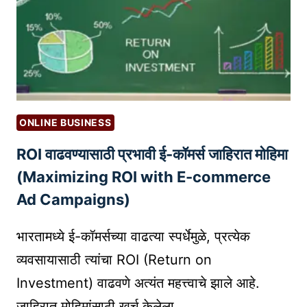
S
Y
S
वे
ब
सा
ई
ट
ONLINE BUSINESS
हॅ
ROI वाढवण्यासाठी प्रभावी ई-कॉमर्स जाहिरात मोहिमा
किं
ग
(Maximizing ROI with E-commerce
पा
Ad Campaigns)
सू
न
भारतामध्ये ई-कॉमर्सच्या वाढत्या स्पर्धेमुळे, प्रत्येक
सं
व्यवसायासाठी त्यांचा ROI (Return on
र
Investment) वाढवणे अत्यंत महत्त्वाचे झाले आहे.
क्ष
ण
जाहिरात मोहिमांसाठी खर्च केलेला…