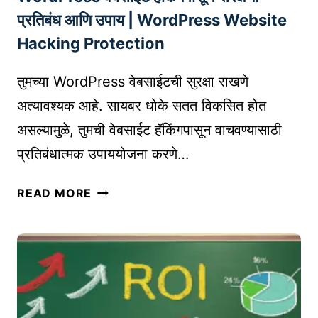
L
रू
प्रतिबंध आणि उपाय | WordPress Website
M
क
Hacking Protection
A
रा
R
वे
तुमच्या WordPress वेबसाईटची सुरक्षा राखणे
K
?
E
अत्यावश्यक आहे. सायबर धोके सतत विकसित होत
T
असल्यामुळे, तुमची वेबसाईट हॅकिंगपासून वाचवण्यासाठी
I
प्रतिबंधात्मक उपाययोजना करणे…
N
G
W
READ MORE
S
O
T
R
R
D
A
P
T
R
E
E
G