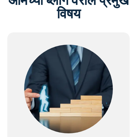
आमच्या ब्लॉग वरील प्रमुख
विषय