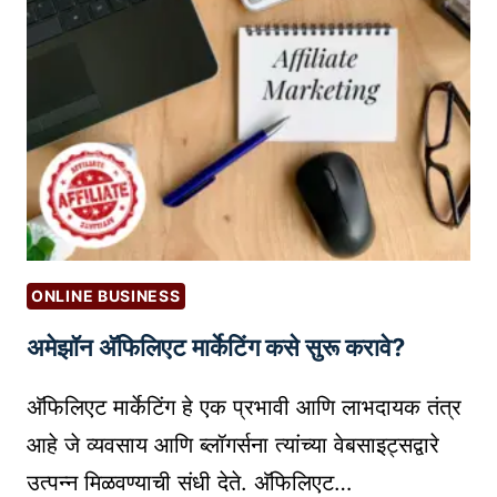
र्के
टिं
ग
:
ल
घु
उ
द्यो
ज
कां
ONLINE BUSINESS
सा
अमेझॉन अ‍ॅफिलिएट मार्केटिंग कसे सुरू करावे?
ठी
य
अ‍ॅफिलिएट मार्केटिंग हे एक प्रभावी आणि लाभदायक तंत्र
शा
चा
आहे जे व्यवसाय आणि ब्लॉगर्सना त्यांच्या वेबसाइट्सद्वारे
म
उत्पन्न मिळवण्याची संधी देते. अ‍ॅफिलिएट…
हा