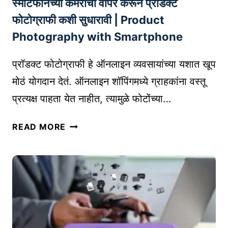
R
स्मार्टफोनच्या कॅमेराचा वापर करून प्रॉडक्ट
म
E
र्स
फोटोग्राफी कशी सुधारावी | Product
S
जा
Photography with Smartphone
S
हि
W
रा
प्रॉडक्ट फोटोग्राफी हे ऑनलाइन व्यवसायांच्या यशात खूप
E
त
मोठं योगदान देतं. ऑनलाइन शॉपिंगमध्ये ग्राहकांना वस्तू
B
मो
S
प्रत्यक्ष पाहता येत नाहीत, त्यामुळे फोटोंच्या…
हि
I
मा
स्मा
T
(
READ MORE
र्ट
E
M
फो
H
A
न
A
X
च्या
C
I
कॅ
K
M
मे
I
I
रा
N
Z