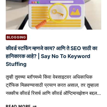
चा
G
I
वा
P
N
प
R
G
र
O
R
क
T
O
रू
E
I
BLOGGING
न
C
W
कीवर्ड स्टफिंग म्हणजे काय? आणि ते SEO साठी का
प्रॉ
T
I
ड
I
T
हानिकारक आहे? | Say No To Keyword
क्ट
O
H
Stuffing
फो
N
E
टो
-
तुम्ही तुमच्या ब्लॉगमध्ये किंवा वेबसाइटवर अधिकाधिक
ग्रा
C
ट्रॅफिक मिळवण्यासाठी प्रयत्न करत असाल, तर तुम्हाला
फी
O
नक्कीच कीवर्ड रिसर्च आणि कीवर्ड ऑप्टिमायझेशन बद्दल…
क
M
शी
M
की
सु
READ MORE
E