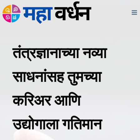
Skip
to
content
तंत्रज्ञानाच्या नव्या
साधनांसह तुमच्या
करिअर आणि
उद्योगाला गतिमान