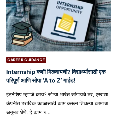
णि
G
व्या
व
सा
यि
क
:
फ
र
CAREER GUIDANCE
क
Internship कशी मिळवायची? विद्यार्थ्यांसाठी एक
आ
णि
परिपूर्ण आणि सोपा ‘A to Z’ गाईड!
म
ह
इंटर्नशिप म्हणजे काय? सोप्या भाषेत सांगायचे तर, एखाद्या
त्त्व
कंपनीत ठराविक काळासाठी काम करून तिथल्या कामाचा
|
अनुभव घेणे. हे काम १…
E