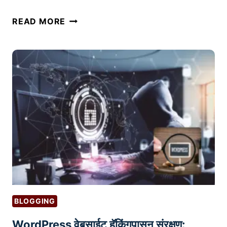
मा
अ
READ MORE
र्ग
मे
|
झॉ
B
न
A
अ‍ॅ
S
फि
I
लि
C
ए
S
ट
O
मा
F
र्के
F
टिं
U
ग
N
क
BLOGGING
N
से
E
WordPress वेबसाईट हॅकिंगपासून संरक्षण:
सु