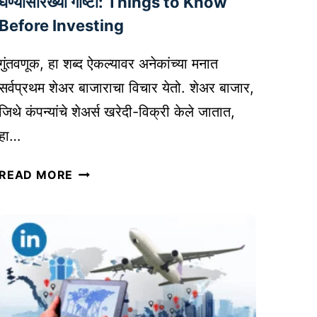
घेण्यासारख्या गोष्टी: Things to Know
व्य
Before Investing
व
सा
गुंतवणूक, हा शब्द ऐकल्यावर अनेकांच्या मनात
या
सर्वप्रथम शेअर बाजाराचा विचार येतो. शेअर बाजार,
सा
ठी
जिथे कंपन्यांचे शेअर्स खरेदी-विक्री केले जातात,
क
हा…
से
फा
शे
READ MORE
य
अ
दे
र
शी
बा
र
जा
ठ
रा
रू
त
श
गुं