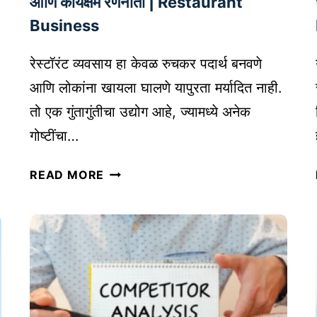
आणि कार्यक्षम रणनीती | Restaurant
र
Business
वा
चा
रेस्टॉरंट व्यवसाय हा केवळ रुचकर पदार्थ बनवणे
आणि लोकांना खायला घालणे यापुरता मर्यादित नाही.
तो एक गुंतागुंतीचा उद्योग आहे, ज्यामध्ये अनेक
गोष्टींचा…
रे
READ MORE
स्टॉ
रं
ट
व्य
व
सा
या