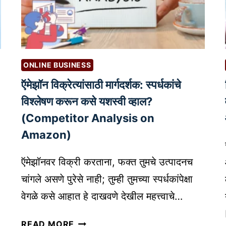
ची
उ
भा
र
णी
ONLINE BUSINESS
:
ऍमेझॉन विक्रेत्यांसाठी मार्गदर्शक: स्पर्धकांचे
आ
व
विश्लेषण करून कसे यशस्वी व्हाल?
श्य
(Competitor Analysis on
क
Amazon)
घ
ट
ऍमेझॉनवर विक्री करताना, फक्त तुमचे उत्पादनच
क
चांगले असणे पुरेसे नाही; तुम्ही तुमच्या स्पर्धकांपेक्षा
आ
णि
वेगळे कसे आहात हे दाखवणे देखील महत्त्वाचे…
का
ऍ
र्य
READ MORE