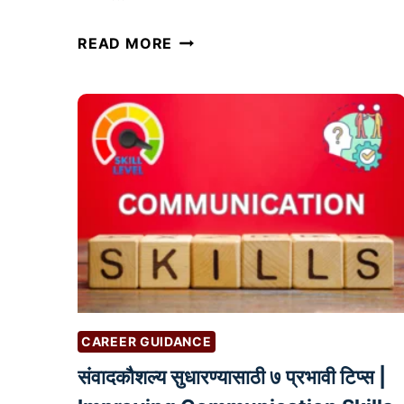
भा
READ MORE
र
ता
ती
ल
प्र
मु
ख
ऑ
न
ला
इ
न
CAREER GUIDANCE
व
संवादकौशल्य सुधारण्यासाठी ७ प्रभावी टिप्स |
ऑ
फ