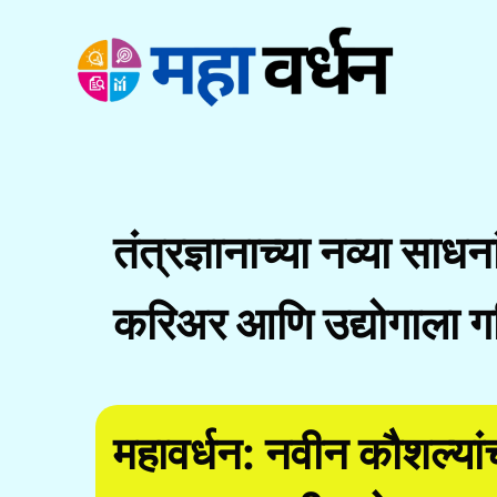
Skip
to
content
तंत्रज्ञानाच्या नव्या साधन
करिअर आणि उद्योगाला ग
महावर्धन: नवीन कौशल्य