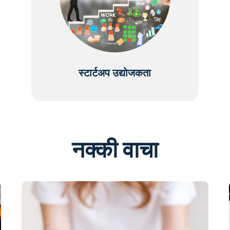
स्टार्टअप उद्योजकता
नक्की वाचा