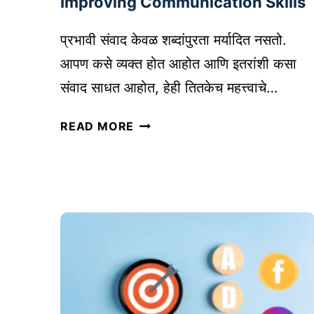
Improving Communication Skills
ला
इ
प्रभावी संवाद केवळ शब्दांपुरता मर्यादित नसतो.
न
आपण कसे व्यक्त होत आहोत आणि इतरांशी कसा
घा
संवाद साधत आहोत, हेही तितकेच महत्त्वाचे…
ऊ
क
सं
READ MORE
बा
वा
जा
द
र
कौ
पे
श
ठा
ल्य
(
सु
ल
धा
हा
र
न
ण्या
रि
सा