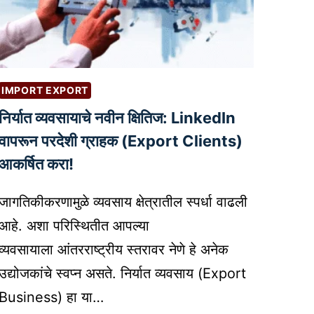
क
त
ते
व
?
णु
की
पू
IMPORT EXPORT
र्वी
निर्यात व्यवसायाचे नवीन क्षितिज: LinkedIn
वि
चा
वापरून परदेशी ग्राहक (Export Clients)
रा
आकर्षित करा!
त
घे
जागतिकीकरणामुळे व्यवसाय क्षेत्रातील स्पर्धा वाढली
ण्या
आहे. अशा परिस्थितीत आपल्या
सा
व्यवसायाला आंतरराष्ट्रीय स्तरावर नेणे हे अनेक
र
ख्या
उद्योजकांचे स्वप्न असते. निर्यात व्यवसाय (Export
गो
Business) हा या…
ष्टी