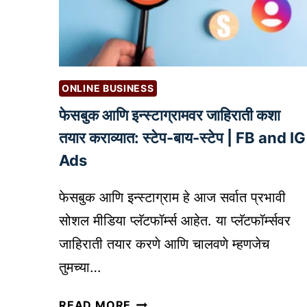
टे
ठी
ल
७
र्स
प्र
सा
भा
ठी
ONLINE BUSINESS
वी
)
टि
फेसबुक आणि इन्स्टाग्रामवर जाहिराती कशा
|
प्स
तयार कराव्यात: स्टेप-बाय-स्टेप | FB and IG
T
|
O
Ads
I
P
M
W
फेसबुक आणि इन्स्टाग्राम हे आज सर्वात प्रभावी
P
H
R
सोशल मीडिया प्लॅटफॉर्म्स आहेत. या प्लॅटफॉर्म्सवर
O
O
जाहिराती तयार करणे आणि चालवणे म्हणजेच
L
V
E
तुमच्या…
I
S
N
फे
A
READ MORE