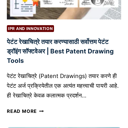
सा
त्या
य
मा
क
ग
सा
णी
IPR AND INNOVATION
सु
व
पेटंट रेखाचित्रे तयार करण्यासाठी सर्वोत्तम पेटंट
रू
र
क
मा
ड्रॉइंग सॉफ्टवेअर | Best Patent Drawing
रा
र्ग
Tools
वा
द
:
र्श
पेटंट रेखाचित्रे (Patent Drawings) तयार करणे ही
म
न
पेटंट अर्ज प्रक्रियेतील एक अत्यंत महत्त्वाची पायरी आहे.
ह
ही रेखाचित्रे केवळ कलात्मक प्रदर्शन…
त्वा
ची
पे
मा
READ MORE
टं
हि
ट
ती