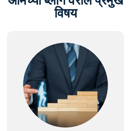
आमच्या ब्लॉग वरील प्रमुख
विषय