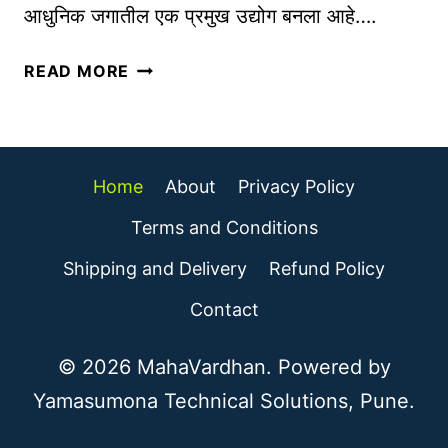
पे
आधुनिक जगातील एक प्रमुख उद्योग बनला आहे….
टं
ट
ई
READ MORE
ड्रॉ
-
इं
कॉ
ग
म
सॉ
र्स
Home
About
Privacy Policy
फ्ट
व्य
वे
व
Terms and Conditions
अ
सा
Shipping and Delivery
Refund Policy
र
या
|
च्या
Contact
B
सं
E
धी
© 2026 MahaVardhan. Powered by
S
आ
Yamasumona Technical Solutions, Pune.
T
णि
P
त्या