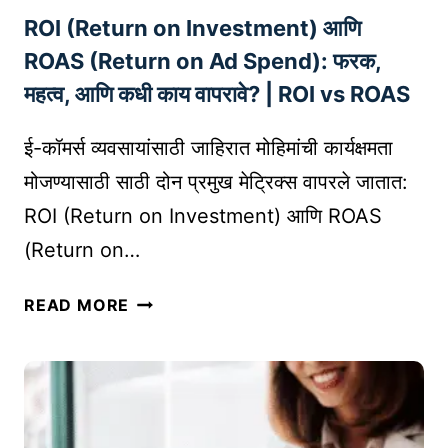
ROI (Return on Investment) आणि
C
नों
ROAS (Return on Ad Spend): फरक,
द
महत्व, आणि कधी काय वापरावे? | ROI vs ROAS
णी
:
ई-कॉमर्स व्यवसायांसाठी जाहिरात मोहिमांची कार्यक्षमता
P
मोजण्यासाठी साठी दोन प्रमुख मेट्रिक्स वापरले जातात:
R
ROI (Return on Investment) आणि ROAS
O
F
(Return on…
E
S
R
READ MORE
S
O
I
I
O
(
N
R
A
E