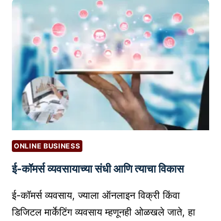
रे
आ
खा
णि
चि
टि
त्रे
प्स
त
या
र
क
र
ण्या
सा
ONLINE BUSINESS
ठी
ई-कॉमर्स व्यवसायाच्या संधी आणि त्याचा विकास
स
र्वो
ई-कॉमर्स व्यवसाय, ज्याला ऑनलाइन विक्री किंवा
त्त
म
डिजिटल मार्केटिंग व्यवसाय म्हणूनही ओळखले जाते, हा