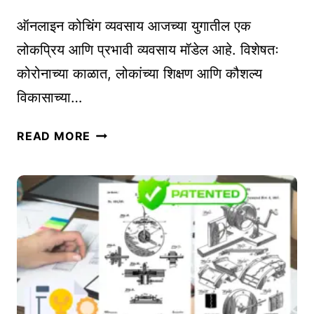
-
E
O
S
ऑनलाइन कोचिंग व्यवसाय आजच्या युगातील एक
N
I
लोकप्रिय आणि प्रभावी व्यवसाय मॉडेल आहे. विशेषतः
-
N
कोरोनाच्या काळात, लोकांच्या शिक्षण आणि कौशल्य
D
B
विकासाच्या…
E
L
M
O
ऑ
A
READ MORE
G
न
N
G
ला
D
I
इ
उ
N
न
त्पा
G
को
द
चिं
नां
ग
च्या
व्य
वा
व
ढ