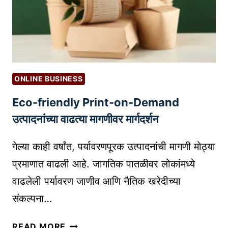
न्य
|
णि
चु
D
क
का
I
धी
आ
G
का
णि
I
य
त्या
T
वा
ONLINE BUSINESS
क
A
प
Eco-friendly Print-on-Demand
शा
L
रा
टा
P
उत्पादनांच्या वाढत्या मागणीवर मार्गदर्शन
वे
ळा
A
?
व्या
Y
गेल्या काही वर्षांत, पर्यावरणपूरक उत्पादनांची मागणी मोठ्या
|
त
M
R
प्रमाणात वाढली आहे. जागतिक पातळीवर लोकांमध्ये
|
E
O
वाढलेली पर्यावरण जाणीव आणि नैतिक खरेदीच्या
A
N
I
संकल्पना…
V
T
V
O
O
S
E
I
READ MORE
P