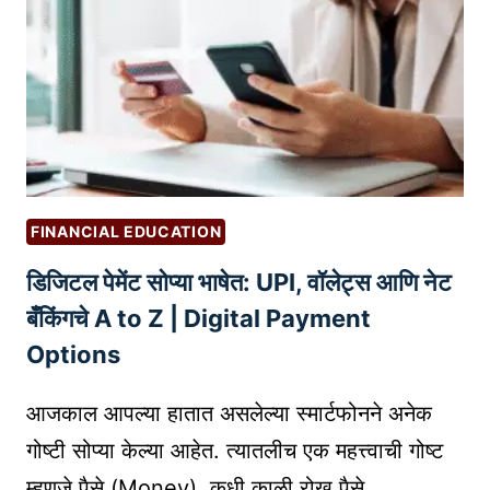
L
T
T
U
A
R
X
N
सं
O
पू
N
र्ण
I
मा
N
FINANCIAL EDUCATION
र्ग
V
द
डिजिटल पेमेंट सोप्या भाषेत: UPI, वॉलेट्स आणि नेट
E
र्श
S
बँकिंगचे A to Z | Digital Payment
क
T
Options
M
E
आजकाल आपल्या हातात असलेल्या स्मार्टफोनने अनेक
N
गोष्टी सोप्या केल्या आहेत. त्यातलीच एक महत्त्वाची गोष्ट
T
म्हणजे पैसे (Money). कधी काळी रोख पैसे…
)