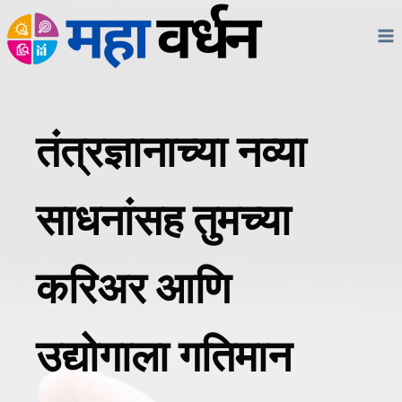
Skip
to
content
तंत्रज्ञानाच्या नव्या
साधनांसह तुमच्या
करिअर आणि
उद्योगाला गतिमान