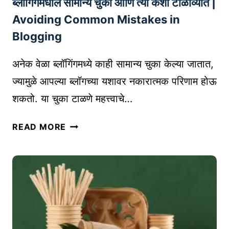
ब्लॉगिंगमधील सामान्य चुका आणि त्या कशा टाळाव्यात |
I
D
,
S
Avoiding Common Mistakes in
वॉ
P
Blogging
ले
E
ट्स
N
अनेक वेळा ब्लॉगिंगमध्ये काही सामान्य चुका केल्या जातात,
आ
D
ज्यामुळे आपल्या ब्लॉगच्या यशावर नकारात्मक परिणाम होऊ
णि
)
शकतो. या चुका टाळणे महत्त्वाचे…
ने
:
ट
फ
ब्लॉ
बँ
READ MORE
र
गिं
किं
क
ग
ग
,
म
चे
म
धी
A
ह
ल
T
त्व
सा
O
,
मा
Z
आ