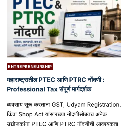
ब
व्हि
डि
ओ
सा
ठी
क
स्ट
म
ENTREPRENEURSHIP
थं
महाराष्ट्रातील PTEC आणि PTRC नोंदणी :
ब
ने
Professional Tax संपूर्ण मार्गदर्शक
ल्स
क
व्यवसाय सुरू करताना GST, Udyam Registration,
से
किंवा Shop Act यांसारख्या नोंदणीसोबतच अनेक
त
उद्योजकांना PTEC आणि PTRC नोंदणीची आवश्यकता
या