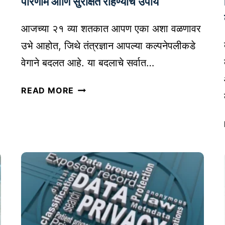
परिणाम आणि सुरक्षित राहण्याचे उपाय
क
शी
आजच्या २१ व्या शतकात आपण एका अशा वळणावर
क
उभे आहोत, जिथे तंत्रज्ञान आपल्या कल्पनेपलीकडे
रा
वेगाने बदलत आहे. या बदलाचे सर्वात…
वी
?
A
READ MORE
|
I
I
R
N
E
V
V
E
O
S
L
T
U
I
T
N
I
G
O