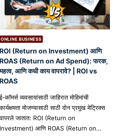
ब्रँ
L
डिं
H
ग
E
’
A
(
L
ONLINE BUSINESS
P
T
ROI (Return on Investment) आणि
E
H
R
ROAS (Return on Ad Spend): फरक,
A
S
N
महत्व, आणि कधी काय वापरावे? | ROI vs
O
D
ROAS
N
C
A
A
ई-कॉमर्स व्यवसायांसाठी जाहिरात मोहिमांची
L
R
कार्यक्षमता मोजण्यासाठी साठी दोन प्रमुख मेट्रिक्स
B
E
R
वापरले जातात: ROI (Return on
E
A
R
Investment) आणि ROAS (Return on…
N