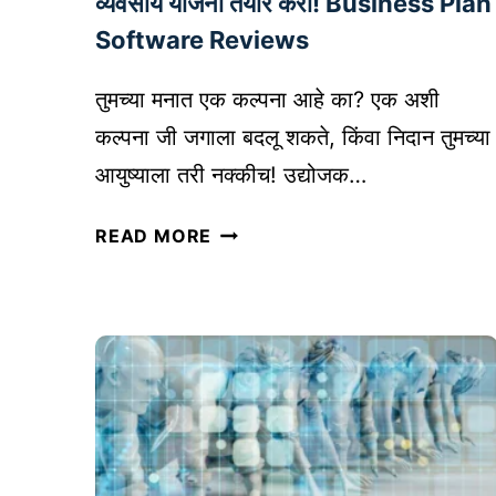
व्यवसाय योजना तयार करा! Business Plan
C
Software Reviews
E
:
तुमच्या मनात एक कल्पना आहे का? एक अशी
यो
ग्य
कल्पना जी जगाला बदलू शकते, किंवा निदान तुमच्या
ई
आयुष्याला तरी नक्कीच! उद्योजक…
-
कॉ
य
READ MORE
म
श
र्स
स्वी
प्लॅ
उ
ट
द्यो
फॉ
ज
र्म
क
क
ते
सा
ची
नि