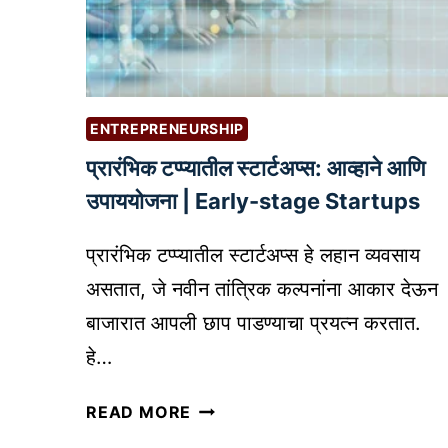
सु
व
रु
डा
वा
वा
त
?
–
ENTREPRENEURSHIP
ए
क
प्रारंभिक टप्प्यातील स्टार्टअप्स: आव्हाने आणि
प्रॅ
उपाययोजना | Early-stage Startups
क्टि
क
प्रारंभिक टप्प्यातील स्टार्टअप्स हे लहान व्यवसाय
ल
असतात, जे नवीन तांत्रिक कल्पनांना आकार देऊन
व्य
बाजारात आपली छाप पाडण्याचा प्रयत्न करतात.
व
सा
हे…
य
प्रा
यो
READ MORE
रं
ज