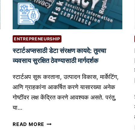
I
N
N
:
A
तु
M
म
U
ENTREPRENEURSHIP
च्या
T
क
स्टार्टअप्ससाठी डेटा संरक्षण कायदे: तुमचा
U
रि
A
व्यवसाय सुरक्षित ठेवण्यासाठी मार्गदर्शक
अ
L
र
F
स्टार्टअप सुरू करताना, उत्पादन विकास, मार्केटिंग,
व
U
आणि ग्राहकांना आकर्षित करणे यासारख्या अनेक
र
N
हो
गोष्टींवर लक्ष केंद्रित करणे आवश्यक असते. परंतु,
D
णा
या…
रा
प
स्टा
READ MORE
रि
र्ट