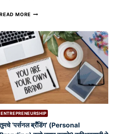
मा
READ MORE
न
सि
क
आ
रो
ग्य
आ
णि
तु
म
चे
क
ENTREPRENEURSHIP
रि
तुमचे ‘पर्सनल ब्रँडिंग’ (Personal
अ
र