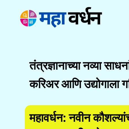
Skip
to
content
तंत्रज्ञानाच्या नव्या साधन
करिअर आणि उद्योगाला ग
महावर्धन: नवीन कौशल्य