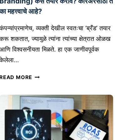
Branding) कसे तयार करावे? करिअरसाठी ते
:
का महत्त्वाचे आहे?
य
शा
कंपन्यांप्रमाणेच, व्यक्ती देखील स्वतःचा ‘ब्रँड’ तयार
ची
करू शकतात, ज्यामुळे त्यांना त्यांच्या क्षेत्रात ओळख
ख
आणि विश्वसनीयता मिळते. हा एक जाणीवपूर्वक
री
गु
केलेला…
रु
तु
कि
READ MORE
म
ल्ली
चे
|
‘
M
प
E
र्स
N
न
T
ल
A