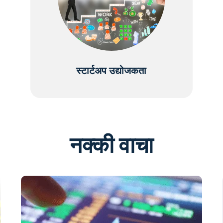
स्टार्टअप उद्योजकता
नक्की वाचा