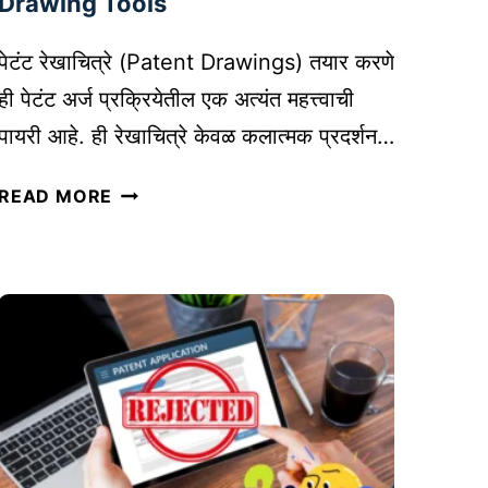
Drawing Tools
ह
त्त्व
पेटंट रेखाचित्रे (Patent Drawings) तयार करणे
आ
ही पेटंट अर्ज प्रक्रियेतील एक अत्यंत महत्त्वाची
णि
पायरी आहे. ही रेखाचित्रे केवळ कलात्मक प्रदर्शन…
प
द्ध
पे
READ MORE
ती
टं
ट
रे
खा
चि
त्रे
त
या
र
क