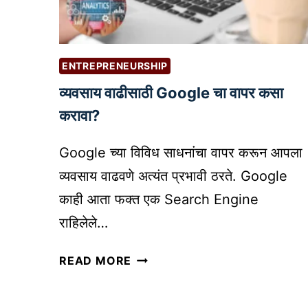
ला
R
इ
I
न
T
पे
I
ENTREPRENEURSHIP
मे
N
व्यवसाय वाढीसाठी Google चा वापर कसा
न्ट
G
गे
B
करावा?
ट
E
वे
T
Google च्या विविध साधनांचा वापर करून आपला
क
T
व्यवसाय वाढवणे अत्यंत प्रभावी ठरते. Google
से
E
काही आता फक्त एक Search Engine
नि
R
राहिलेले…
व
B
डा
L
व्य
READ MORE
वे
O
व
|
G
सा
B
S