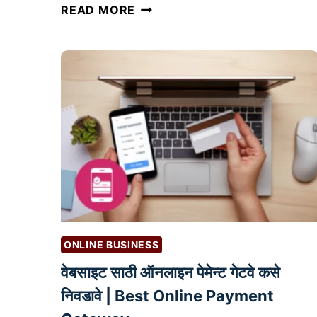
उ
READ MORE
त्त
म
ब्लॉ
ग
पो
स्ट
क
से
लि
हा
वे
:
ONLINE BUSINESS
S
वेबसाइट साठी ऑनलाइन पेमेन्ट गेटवे कसे
E
O
निवडावे | Best Online Payment
आ