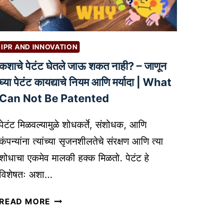
र
ण्या
सा
IPR AND INNOVATION
ठी
स
कशाचे पेटंट घेतले जाऊ शकत नाही? – जाणून
र्वो
घ्या पेटंट कायद्याचे नियम आणि मर्यादा | What
त्त
Can Not Be Patented
म
पे
पेटंट मिळवल्यामुळे शोधकर्ते, संशोधक, आणि
टं
कंपन्यांना त्यांच्या सृजनशीलतेचे संरक्षण आणि त्या
ट
ड्रॉ
शोधाचा एकमेव मालकी हक्क मिळतो. पेटंट हे
इं
विशेषतः अशा…
ग
सॉ
क
READ MORE
फ्ट
शा