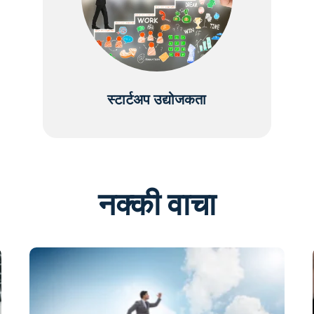
स्टार्टअप उद्योजकता
नक्की वाचा