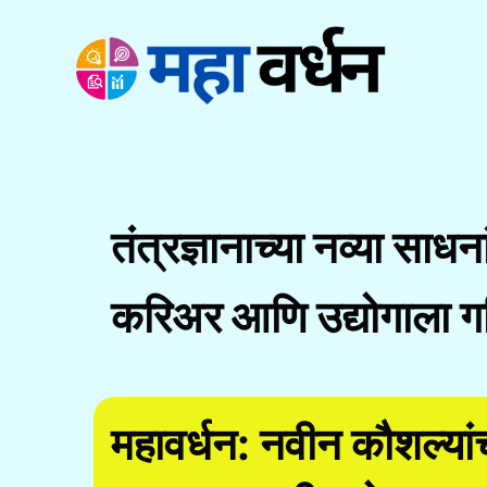
Skip
to
content
तंत्रज्ञानाच्या नव्या साधन
करिअर आणि उद्योगाला ग
महावर्धन: नवीन कौशल्य