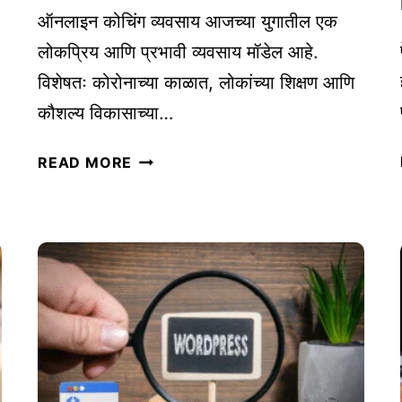
पा
ऑनलाइन कोचिंग व्यवसाय आजच्या युगातील एक
य
लोकप्रिय आणि प्रभावी व्यवसाय मॉडेल आहे.
विशेषतः कोरोनाच्या काळात, लोकांच्या शिक्षण आणि
कौशल्य विकासाच्या…
ऑ
READ MORE
न
ला
इ
न
को
चिं
ग
व्य
व
सा