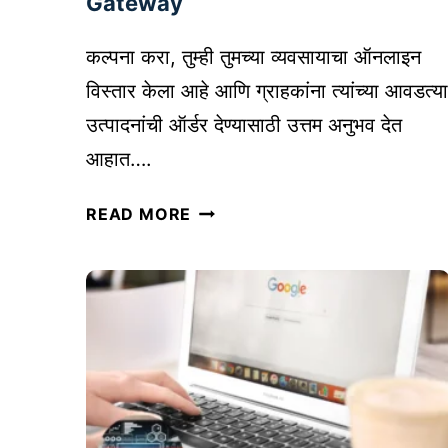
Gateway
णि
वा
कल्पना करा, तुम्ही तुमच्या व्यवसायाचा ऑनलाइन
च
विस्तार केला आहे आणि ग्राहकांना त्यांच्या आवडत्या
कां
उत्पादनांची ऑर्डर देण्यासाठी उत्तम अनुभव देत
सा
ठी
आहात….
सं
वे
पू
READ MORE
ब
र्ण
सा
मा
इ
र्ग
ट
द
सा
र्श
ठी
क
ऑ
|
न
W