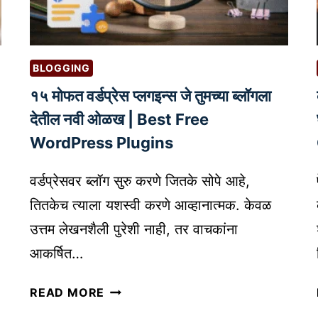
य
क
सा
BLOGGING
सु
रू
१५ मोफत वर्डप्रेस प्लगइन्स जे तुमच्या ब्लॉगला
क
देतील नवी ओळख | Best Free
रा
WordPress Plugins
वा
:
वर्डप्रेसवर ब्लॉग सुरु करणे जितके सोपे आहे,
म
तितकेच त्याला यशस्वी करणे आव्हानात्मक. केवळ
ह
त्वा
उत्तम लेखनशैली पुरेशी नाही, तर वाचकांना
ची
आकर्षित…
मा
हि
१
READ MORE
ती
५