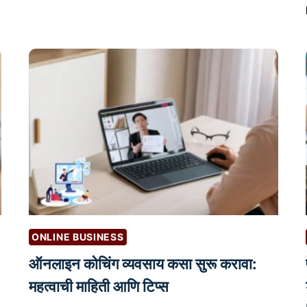
त
प्र
मो
श
न
मि
ळ
व
ण्या
सा
ठी
म
ONLINE BUSINESS
ह
त्वा
ऑनलाइन कोचिंग व्यवसाय कसा सुरू करावा:
चे
महत्वाची माहिती आणि टिप्स
उ