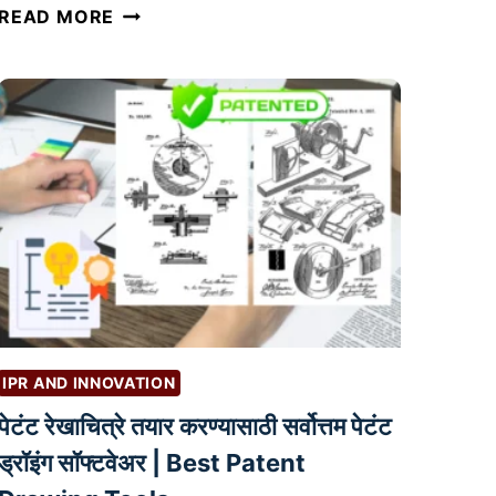
डि
READ MORE
जि
ट
ल
पो
र्ट
फो
लि
ओ
त
या
र
क
IPR AND INNOVATION
र
पेटंट रेखाचित्रे तयार करण्यासाठी सर्वोत्तम पेटंट
ण्या
चे
ड्रॉइंग सॉफ्टवेअर | Best Patent
म