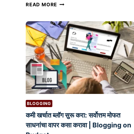
से
READ MORE
वा
-
आ
धा
रि
त
व्य
व
सा
यां
सा
ठी
BLOGGING
क्ला
कमी खर्चात ब्लॉग सुरू करा: सर्वोत्तम मोफत
यं
ट
साधनांचा वापर कसा करावा | Blogging on
व्य