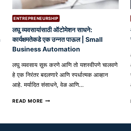
र्ग
रू
द
क
र्श
ENTREPRENEURSHIP
रू
क
लघु व्यवसायांसाठी ऑटोमेशन साधने:
न
वे
n
कार्यक्षमतेकडे एक उन्नत पाऊल | Small
ग
Business Automation
ळे
क
लघु व्यवसाय सुरू करणे आणि तो यशस्वीपणे चालवणे
से
हे एक निरंतर बदलणारे आणि स्पर्धात्मक आव्हान
ठ
आहे. मर्यादित संसाधने, वेळ आणि…
रा
वे
ल
READ MORE
|
घु
B
व्य
L
व
O
सा