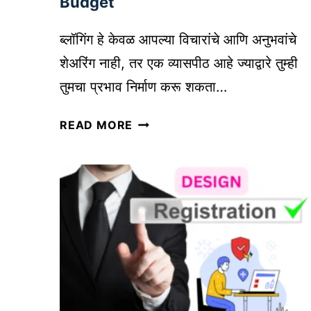
Budget
व
स्था
ब्लॉगिंग हे केवळ आपल्या विचारांचे आणि अनुभवांचे
प
शेअरिंग नाही, तर एक व्यासपीठ आहे ज्याद्वारे तुम्ही
ना
तुमचा प्रभाव निर्माण करू शकता…
चे
तं
क
READ MORE
त्र
मी
ख
र्चा
त
ब्लॉ
ग
सु
रू
क
रा