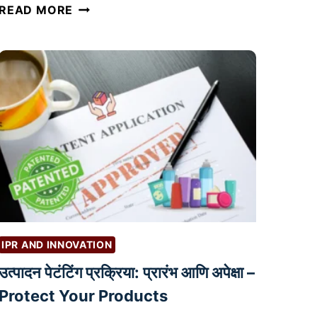
वै
READ MORE
ज्ञा
नि
क
सं
शो
ध
कां
सा
ठी
अ
त्यं
त
IPR AND INNOVATION
म
उत्पादन पेटंटिंग प्रक्रिया: प्रारंभ आणि अपेक्षा –
ह
त्वा
Protect Your Products
चे