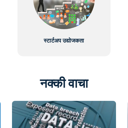
स्टार्टअप उद्योजकता
नक्की वाचा