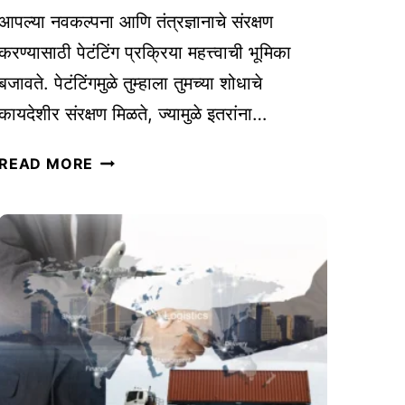
A
आपल्या नवकल्पना आणि तंत्रज्ञानाचे संरक्षण
I
करण्यासाठी पेटंटिंग प्रक्रिया महत्त्वाची भूमिका
सॉ
बजावते. पेटंटिंगमुळे तुम्हाला तुमच्या शोधाचे
फ्ट
कायदेशीर संरक्षण मिळते, ज्यामुळे इतरांना…
वे
अ
उ
READ MORE
र
त्पा
|
द
T
न
O
पे
O
टं
L
टिं
S
ग
F
प्र
O
क्रि
R
या