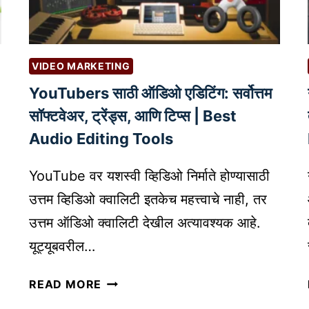
व
K
णु
E
की
T
ची
I
VIDEO MARKETING
सु
N
YouTubers साठी ऑडिओ एडिटिंग: सर्वोत्तम
रु
G
वा
F
सॉफ्टवेअर, ट्रेंड्स, आणि टिप्स | Best
त
O
Audio Editing Tools
क
R
शी
B
YouTube वर यशस्वी व्हिडिओ निर्माते होण्यासाठी
क
U
उत्तम व्हिडिओ क्वालिटी इतकेच महत्त्वाचे नाही, तर
रा
S
उत्तम ऑडिओ क्वालिटी देखील अत्यावश्यक आहे.
वी
I
?
N
यूट्यूबवरील…
|
E
Y
I
S
READ MORE
O
N
S