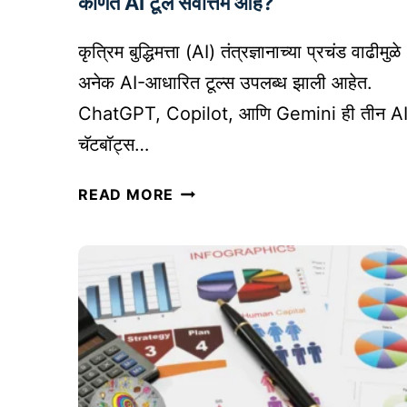
कोणते AI टूल सर्वोत्तम आहे?
श
क्ती
कृत्रिम बुद्धिमत्ता (AI) तंत्रज्ञानाच्या प्रचंड वाढीमुळे
:
अनेक AI-आधारित टूल्स उपलब्ध झाली आहेत.
वा
ChatGPT, Copilot, आणि Gemini ही तीन A
ढी
चॅटबॉट्स…
चा
अ
C
READ MORE
नो
H
खा
A
मा
T
र्ग
G
!
P
B
T
2
V
B
S
M