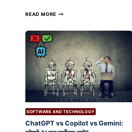
छो
READ MORE
ट्या
व्य
व
सा
यां
सा
ठी
B
2
B
मा
र्के
SOFTWARE AND TECHNOLOGY
टिं
ChatGPT vs Copilot vs Gemini:
ग
ची