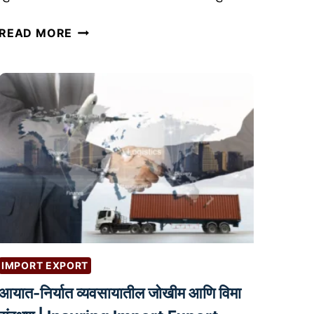
नो
READ MORE
क
री
चां
ग
ली
की
व्य
व
सा
य
?
–
IMPORT EXPORT
तु
आयात-निर्यात व्यवसायातील जोखीम आणि विमा
म
च्या