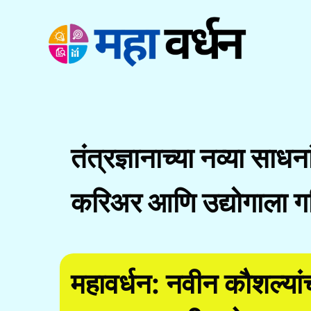
Skip
to
content
तंत्रज्ञानाच्या नव्या साधन
करिअर आणि उद्योगाला ग
महावर्धन: नवीन कौशल्य