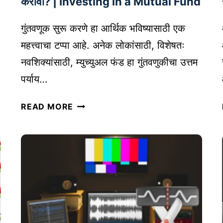
करावी? | Investing in a Mutual Fund
व
श्य
गुंतवणूक सुरू करणे हा आर्थिक भविष्यासाठी एक
क
महत्त्वाचा टप्पा आहे. अनेक लोकांसाठी, विशेषतः
आ
I
नवशिक्यांसाठी, म्युच्युअल फंड हा गुंतवणुकीचा उत्तम
हे
|
पर्याय…
C
म्यु
O
READ MORE
च्यु
N
अ
T
ल
E
फं
N
ड
T
:
M
गुं
A
त
R