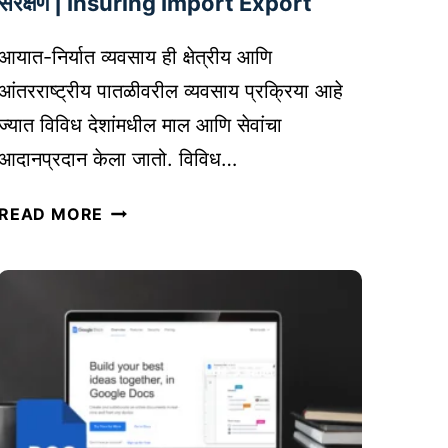
संरक्षण | Insuring Import Export
सा
ठी
आयात-निर्यात व्यवसाय ही क्षेत्रीय आणि
यो
आंतरराष्ट्रीय पातळीवरील व्यवसाय प्रक्रिया आहे
ग्य
ज्यात विविध देशांमधील माल आणि सेवांचा
प
आदानप्रदान केला जातो. विविध…
र्या
य
आ
READ MORE
को
या
ण
त
ता
-
?
नि
J
र्या
O
त
B
व्य
O
व
R