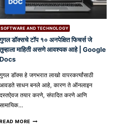
सा
B
या
U
ती
S
ल
I
SOFTWARE AND TECHNOLOGY
जो
N
गुगल डॉक्सचे टॉप १० अनपेक्षित फिचर्स जे
खी
E
म
तुम्हाला माहिती असणे आवश्यक आहे | Google
S
आ
S
Docs
णि
:
वि
W
गुगल डॉक्स हे जगभरात लाखो वापरकर्त्यांसाठी
मा
H
आवडते साधन बनले आहे, कारण ते ऑनलाइन
सं
I
दस्तऐवज तयार करणे, संपादित करणे आणि
र
C
क्ष
सामायिक…
H
ण
I
गु
|
READ MORE
S
ग
I
T