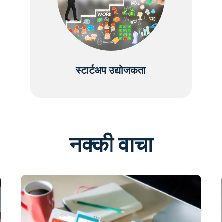
स्टार्टअप उद्योजकता
नक्की वाचा