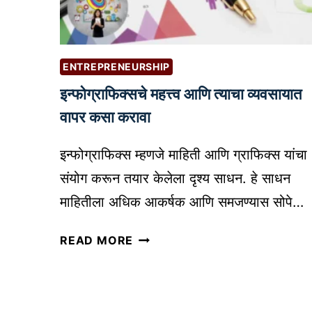
C
A
O
R
P
K
I
E
ENTREPRENEURSHIP
L
T
इन्फोग्राफिक्सचे महत्त्व आणि त्याचा व्यवसायात
O
I
T
वापर कसा करावा
N
V
G
S
इन्फोग्राफिक्स म्हणजे माहिती आणि ग्राफिक्स यांचा
F
G
O
संयोग करून तयार केलेला दृश्य साधन. हे साधन
E
R
माहितीला अधिक आकर्षक आणि समजण्यास सोपे…
M
S
I
M
इ
READ MORE
N
A
न्फो
I
L
ग्रा
:
L
फि
को
B
क्स