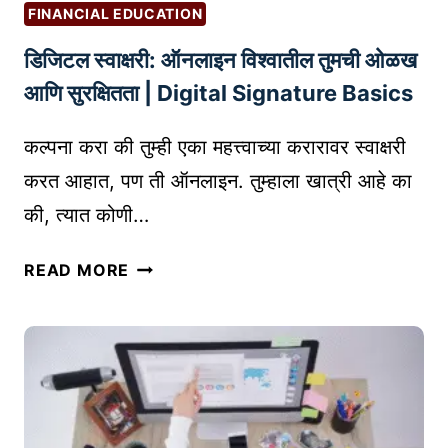
क
A
FINANCIAL EDUCATION
शी
L
डिजिटल स्वाक्षरी: ऑनलाइन विश्वातील तुमची ओळख
आ
L
णा
I
आणि सुरक्षितता | Digital Signature Basics
वी
N
–
K
कल्पना करा की तुम्ही एका महत्त्वाच्या करारावर स्वाक्षरी
ए
I
करत आहात, पण ती ऑनलाइन. तुम्हाला खात्री आहे का
क
N
की, त्यात कोणी…
वै
G
चा
I
डि
READ MORE
रि
N
जि
क
W
ट
प्र
O
ल
वा
R
स्वा
स
D
क्ष
|
P
री
D
R