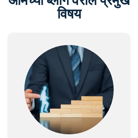
आमच्या ब्लॉग वरील प्रमुख
विषय