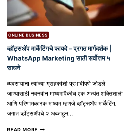
क्षि
I
त
N
ठे
G
वा
A
आ
N
ONLINE BUSINESS
णि
D
व्हॉट्सॲप मार्केटिंगचे फायदे – प्रगत मार्गदर्शक |
क
T
धी
R
WhatsApp Marketing साठी सर्वोत्तम ५
ही
A
साधने
,
N
कु
S
व्यवसायांना त्यांच्या ग्राहकांशी प्रभावीपणे जोडले
ठे
C
जाण्यासाठी नवनवीन माध्यमांपैकीच एक अत्यंत शक्तिशाली
ही
R
आणि परिणामकारक माध्यम म्हणजे व्हॉट्सॲप मार्केटिंग.
ऍ
I
क्से
P
जगात व्हॉट्सॲपचे २ अब्जाहून…
स
T
क
व्हॉ
I
READ MORE