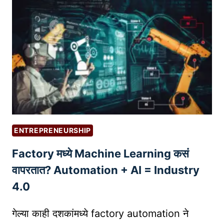
वि
स्टा
ष
र्ट
या
अ
त
प
ब्लॉ
सा
ग
ठी
सु
यो
रू
ग्य
क
प
रू
र्या
ENTREPRENEURSHIP
न
य
Factory मध्ये Machine Learning कसं
वे
को
ग
वापरतात? Automation + AI = Industry
ण
ळे
ता
4.0
क
?
से
गेल्या काही दशकांमध्ये factory automation ने
ठ