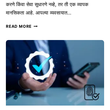
करणे किंवा सेवा सुधारणे नव्हे, तर ती एक व्यापक
रा
मानसिकता आहे. आपल्या व्यवसायात…
वे
|
व्य
T
READ MORE
व
I
सा
P
या
S
त
F
स
O
त
R
त
I
न
N
व
T
क
E
ल्प
R
ना
N