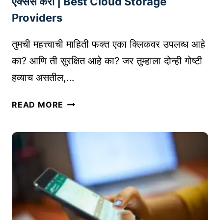
G
ऍक्सेस करा | Best Cloud Storage
सा
N
Providers
ठी
A
ए
T
तुमची महत्त्वाची माहिती फक्त एका क्लिकवर उपलब्ध आहे
आ
U
का? आणि ती सुरक्षित आहे का? जर तुम्हाला दोन्ही गोष्टी
य
R
हव्याच असतील,…
-
E
आ
B
तु
धा
READ MORE
A
म
रि
S
च्या
त
I
फा
R
C
इ
E
S
ल्स
C
ना
O
सु
R
र
D