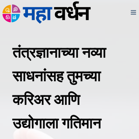
Skip
to
content
तंत्रज्ञानाच्या नव्या
साधनांसह तुमच्या
करिअर आणि
उद्योगाला गतिमान