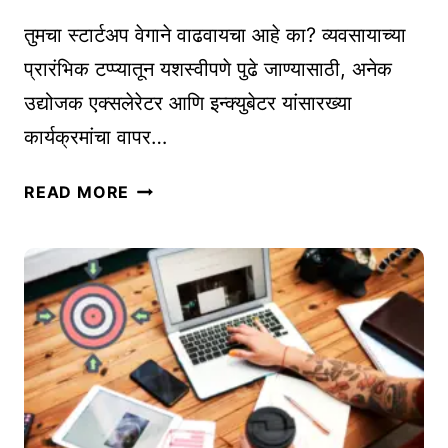
र्ग
E
द
तुमचा स्टार्टअप वेगाने वाढवायचा आहे का? व्यवसायाच्या
P
र्श
प्रारंभिक टप्प्यातून यशस्वीपणे पुढे जाण्यासाठी, अनेक
R
क
उद्योजक एक्सलेरेटर आणि इन्क्युबेटर यांसारख्या
O
|
V
कार्यक्रमांचा वापर…
W
I
H
A
D
A
READ MORE
C
E
T
C
R
S
E
S
A
L
P
E
P
R
M
A
A
T
R
O
K