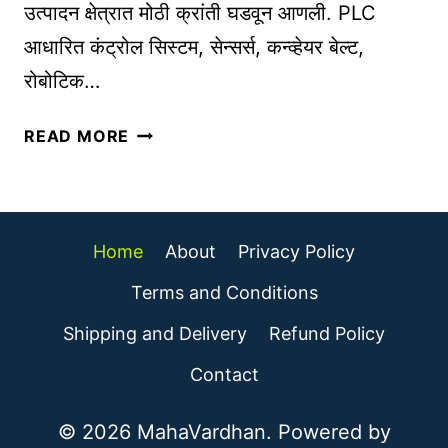
उत्पादन क्षेत्रात मोठी क्रांती घडवून आणली. PLC
रा
आधारित कंट्रोल सिस्टम, सेन्सर्स, कन्व्हेयर बेल्ट,
वे
|
रोबोटिक…
B
L
F
READ MORE
O
A
G
C
G
T
I
O
Home
About
Privacy Policy
N
R
G
Y
Terms and Conditions
I
म
Shipping and Delivery
Refund Policy
N
ध्ये
A
M
Contact
S
A
A
C
© 2026 MahaVardhan. Powered by