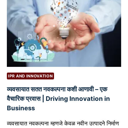
म
ध्ये
S
E
O
सा
ठी
अं
त
र्ग
IPR AND INNOVATION
त
व्यवसायात सतत नवकल्पना कशी आणावी – एक
लिं
किं
वैचारिक प्रवास | Driving Innovation in
ग
Business
क
से
व्यवसायात नवकल्पना म्हणजे केवळ नवीन उत्पादने निर्माण
क