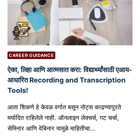
:
R
E
ऑ
I
S
न
V
S
ला
I
W
इ
N
E
न
G
B
वि
I
CAREER GUIDANCE
S
श्वा
N
I
ऐका, लिहा आणि आत्मसात करा: विद्यार्थ्यांसाठी एआय-
ती
N
T
ल
आधारित Recording and Transcription
O
E
तु
V
Tools!
S
म
A
ची
T
आता शिकणे हे केवळ वर्गात बसून नोट्स काढण्यापुरते
ओ
I
मर्यादित राहिलेले नाही. ऑनलाइन लेक्चर्स, गट चर्चा,
ळ
O
सेमिनार आणि वेबिनार यामुळे माहितीचा…
ख
N
आ
I