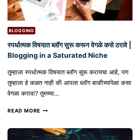
R
E
V
T
S
I
.
N
BLOGGING
I
G
स्पर्धात्मक विषयात ब्लॉग सुरू करून वेगळे कसे ठरावे |
N
सा
C
ठी
Blogging in a Saturated Niche
U
स
B
र्वो
तुम्हाला स्पर्धात्मक विषयात ब्लॉग सुरू करायचा आहे, पण
A
त्त
तुम्हाला हे कळत नाही की आपला ब्लॉग बाकीच्यांपेक्षा कसा
T
म
वेगळा करावा? तुमच्या…
O
५
R
सा
स्प
READ MORE
:
ध
र्धा
तु
ने
त्म
म
क
च्या