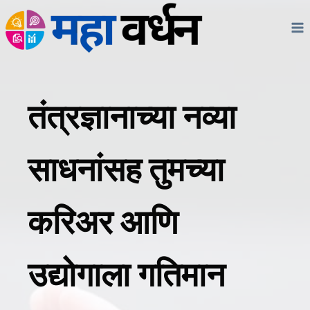
Skip
to
content
तंत्रज्ञानाच्या नव्या
साधनांसह तुमच्या
करिअर आणि
उद्योगाला गतिमान