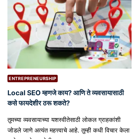
पु
वा
रे
वे
शी
?
ना
ही
!
क
रि
अ
र
ENTREPRENEURSHIP
म
Local SEO म्हणजे काय? आणि ते व्यवसायासाठी
ध्ये
य
कसे फायदेशीर ठरू शकते?
शा
सा
तुमच्या व्यवसायाच्या यशस्वीतेसाठी लोकल ग्राहकांशी
ठी
जोडले जाणे अत्यंत महत्त्वाचे आहे. तुम्ही कधी विचार केला
S