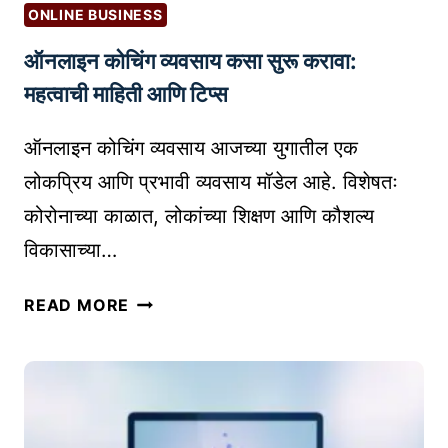
R
णे
ONLINE BUSINESS
I
|
ऑनलाइन कोचिंग व्यवसाय कसा सुरू करावा:
N
C
T
Y
महत्वाची माहिती आणि टिप्स
-
B
O
E
ऑनलाइन कोचिंग व्यवसाय आजच्या युगातील एक
N
R
लोकप्रिय आणि प्रभावी व्यवसाय मॉडेल आहे. विशेषतः
-
P
कोरोनाच्या काळात, लोकांच्या शिक्षण आणि कौशल्य
D
H
विकासाच्या…
E
I
M
S
ऑ
A
READ MORE
H
न
N
I
ला
D
N
इ
उ
G
न
त्पा
को
द