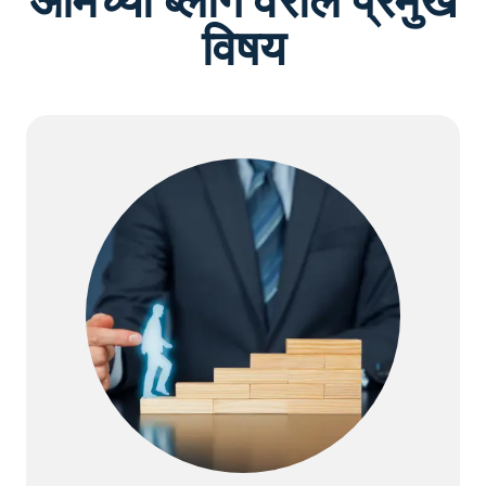
आमच्या ब्लॉग वरील प्रमुख
विषय