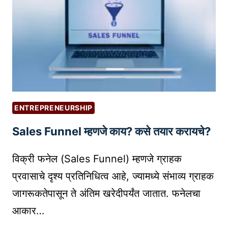
चिं
नां
ग
च्या
व्य
वा
व
ढ
सा
त्या
य
मा
क
ग
सा
णी
ENTREPRENEURSHIP
सु
व
Sales Funnel म्हणजे काय? कसे तयार करायचे?
रू
र
क
मा
विक्री फनेल (Sales Funnel) म्हणजे ग्राहक
रा
र्ग
वा
द
प्रवासाचे दृश्य प्रतिनिधित्व आहे, ज्यामध्ये संभाव्य ग्राहक
:
र्श
जागरूकतेपासून ते अंतिम खरेदीपर्यंत जातात. फनेलचा
म
न
आकार…
ह
त्वा