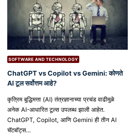
श
ग
क
चे
ते
फा
?
य
दे
–
प्र
SOFTWARE AND TECHNOLOGY
ग
ChatGPT vs Copilot vs Gemini: कोणते
त
मा
AI टूल सर्वोत्तम आहे?
र्ग
द
कृत्रिम बुद्धिमत्ता (AI) तंत्रज्ञानाच्या प्रचंड वाढीमुळे
र्श
अनेक AI-आधारित टूल्स उपलब्ध झाली आहेत.
क
ChatGPT, Copilot, आणि Gemini ही तीन AI
|
चॅटबॉट्स…
W