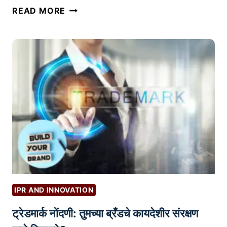
S
READ MORE
ची
A
मा
L
हि
E
ती
S
आ
F
णि
U
टि
N
प्स
N
E
L
म्ह
ण
जे
IPR AND INNOVATION
का
ट्रेडमार्क नोंदणी: तुमच्या ब्रँडचे कायदेशीर संरक्षण
य
?