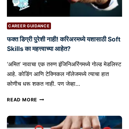
ब्रँ
ड
चे
CAREER GUIDANCE
का
फक्त डिग्री पुरेशी नाही! करिअरमध्ये यशासाठी Soft
य
दे
Skills का महत्त्वाच्या आहेत?
शी
र
‘अमित’ नावाचा एक तरुण इंजिनिअरिंगमध्ये गोल्ड मेडलिस्ट
सं
आहे. कोडिंग आणि टेक्निकल नॉलेजमध्ये त्याचा हात
र
कोणीच धरू शकत नाही. पण जेव्हा…
क्ष
ण
फ
READ MORE
क
क्त
से
डि
मि
ग्री
ळ