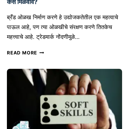
कसे मिळवावे?
क
से
ब्रँड ओळख निर्माण करणे हे उद्योजकतेतील एक महत्वाचे
त
पाऊल आहे, पण त्या ओळखीचे संरक्षण करणे तितकेच
या
महत्त्वाचे आहे. ट्रेडमार्क नोंदणीमुळे…
र
क
ट्रे
READ MORE
रा
ड
य
मा
चे
र्क
?
नों
द
णी
:
तु
म
च्या