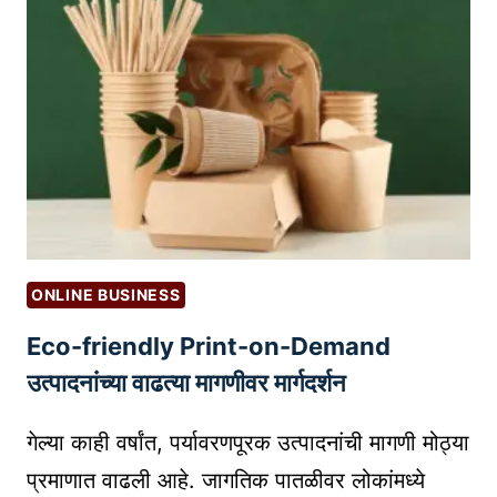
ऑ
न
ला
इ
न
ज
गा
ती
ल
अ
ONLINE BUSINESS
दृ
Eco-friendly Print-on-Demand
श्य
सा
उत्पादनांच्या वाढत्या मागणीवर मार्गदर्शन
प
ळे
गेल्या काही वर्षांत, पर्यावरणपूरक उत्पादनांची मागणी मोठ्या
ओ
प्रमाणात वाढली आहे. जागतिक पातळीवर लोकांमध्ये
ळ