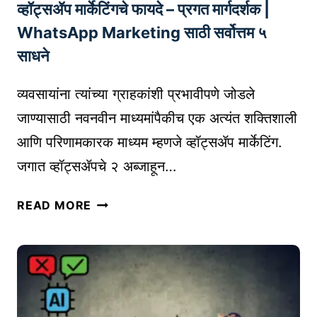
व्हॉट्सॲप मार्केटिंगचे फायदे – प्रगत मार्गदर्शक |
णि
?
ते
WhatsApp Marketing साठी सर्वोत्तम ५
व्य
साधने
व
सा
व्यवसायांना त्यांच्या ग्राहकांशी प्रभावीपणे जोडले
या
जाण्यासाठी नवनवीन माध्यमांपैकीच एक अत्यंत शक्तिशाली
सा
आणि परिणामकारक माध्यम म्हणजे व्हॉट्सॲप मार्केटिंग.
ठी
क
जगात व्हॉट्सॲपचे २ अब्जाहून…
से
फा
व्हॉ
READ MORE
य
ट्स
दे
ॲ
शी
प
र
मा
ठ
र्के
रू
टिं