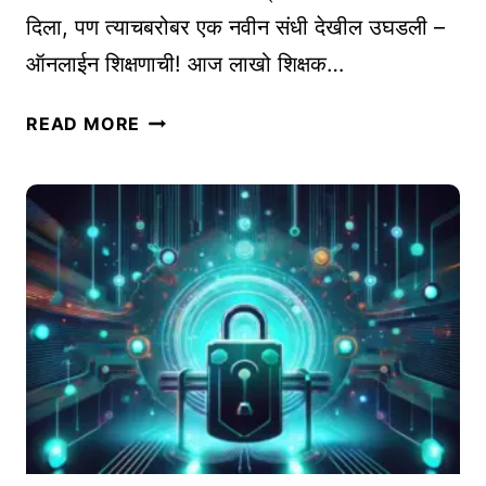
S
पा
दिला, पण त्याचबरोबर एक नवीन संधी देखील उघडली –
य
ऑनलाईन शिक्षणाची! आज लाखो शिक्षक…
यो
ज
ऑ
READ MORE
ना
न
|
ला
E
ई
A
न
R
शि
L
क्ष
Y
ण
-
क्षे
S
त्रा
T
त
A
दी
G
र्घ
E