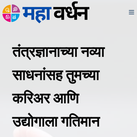
Skip
to
content
तंत्रज्ञानाच्या नव्या
साधनांसह तुमच्या
करिअर आणि
उद्योगाला गतिमान