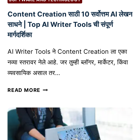
I
टा
Content Creation साठी 10 सर्वोत्तम AI लेखन
N
ळ
T
ण्या
साधने | Top AI Writer Tools ची संपूर्ण
-
सा
मार्गदर्शिका
O
ठी
N
सा
AI Writer Tools ने Content Creation ला एका
-
य
नव्या स्तरावर नेले आहे. जर तुम्ही ब्लॉगर, मार्केटर, किंवा
D
ब
व्यवसायिक असाल तर…
E
र
M
सु
C
A
READ MORE
र
O
N
क्षा
N
D
धो
T
उ
र
E
त्पा
ण
N
द
क
T