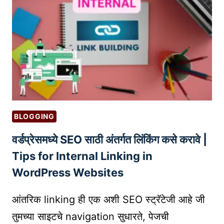
व
सा
या
ला
य
शा
च्या
शि
ख
BLOGGING
रा
वर्डप्रेसमध्ये SEO साठी अंतर्गत लिंकिंग कसे करावे |
व
र
Tips for Internal Linking in
ने
WordPress Websites
ण्या
सा
आंतरिक linking ही एक अशी SEO स्ट्रॅटेजी आहे जी
ठी
तुमच्या साइटचे navigation सुधारते, पेजची
आ