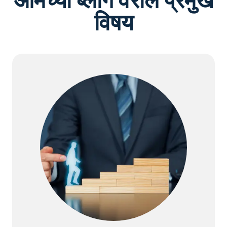
आमच्या ब्लॉग वरील प्रमुख
विषय