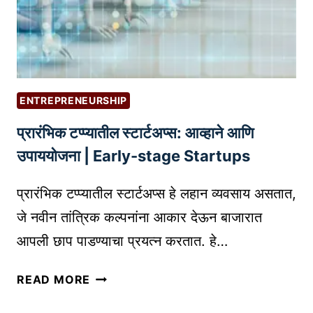
I
ण्या
N
सा
T
ठी
E
७
R
म
N
ENTREPRENEURSHIP
ह
A
प्रारंभिक टप्प्यातील स्टार्टअप्स: आव्हाने आणि
त्त्वा
L
ची
उपाययोजना | Early-stage Startups
L
कौ
I
श
प्रारंभिक टप्प्यातील स्टार्टअप्स हे लहान व्यवसाय असतात,
N
ल्ये
K
जे नवीन तांत्रिक कल्पनांना आकार देऊन बाजारात
|
I
आपली छाप पाडण्याचा प्रयत्न करतात. हे…
E
N
N
G
प्रा
READ MORE
T
I
रं
R
N
भि