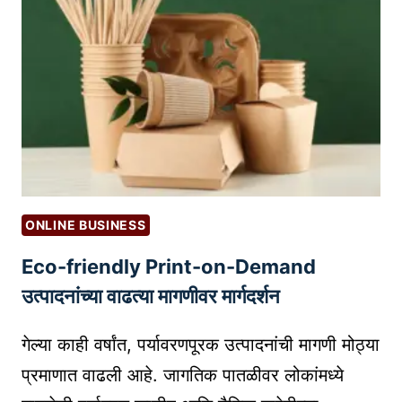
:
S
B
E
E
C
I
U
N
R
G
I
A
T
N
Y
O
B
ONLINE BUSINESS
N
A
L
Eco-friendly Print-on-Demand
S
I
I
उत्पादनांच्या वाढत्या मागणीवर मार्गदर्शन
N
C
E
S
गेल्या काही वर्षांत, पर्यावरणपूरक उत्पादनांची मागणी मोठ्या
T
प्र
प्रमाणात वाढली आहे. जागतिक पातळीवर लोकांमध्ये
E
त्ये