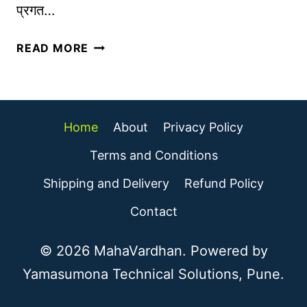
A
प्रगत…
I
ले
A
READ MORE
ख
I
न
मु
सा
ळे
ध
नो
Home
About
Privacy Policy
ने
क
|
ऱ्या
Terms and Conditions
T
जा
Shipping and Delivery
Refund Policy
O
णा
P
र
Contact
A
की
I
वा
© 2026 MahaVardhan. Powered by
W
ढ
Yamasumona Technical Solutions, Pune.
R
णा
I
र