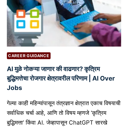
नां
से
C
च्या
त
R
वा
या
E
ढ
र
A
त्या
क
T
मा
रा
I
ग
वे
O
णी
?
CAREER GUIDANCE
N
व
AI मुळे नोकऱ्या जाणार की वाढणार? कृत्रिम
सा
र
ठी
मा
बुद्धिमत्तेचा रोजगार क्षेत्रावरील परिणाम | AI Over
1
र्ग
Jobs
0
द
स
र्श
गेल्या काही महिन्यांपासून तंत्रज्ञान क्षेत्रात एकाच विषयाची
र्वो
न
सर्वाधिक चर्चा आहे, आणि तो विषय म्हणजे ‘कृत्रिम
त्त
बुद्धिमत्ता’ किंवा AI. जेव्हापासून ChatGPT सारखे
म