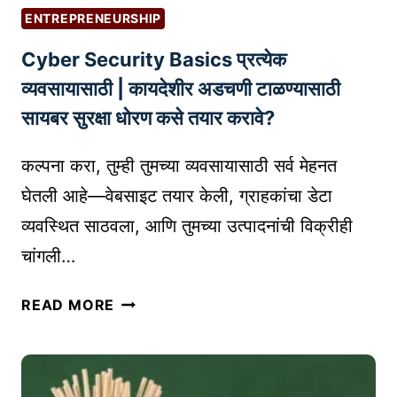
का
S
ENTREPRENEURSHIP
ली
T
Cyber Security Basics प्रत्येक
न
A
य
व्यवसायासाठी | कायदेशीर अडचणी टाळण्यासाठी
R
श
T
सायबर सुरक्षा धोरण कसे तयार करावे?
स्वी
U
क
P
कल्पना करा, तुम्ही तुमच्या व्यवसायासाठी सर्व मेहनत
रि
S
घेतली आहे—वेबसाइट तयार केली, ग्राहकांचा डेटा
अ
व्यवस्थित साठवला, आणि तुमच्या उत्पादनांची विक्रीही
र
क
चांगली…
से
घ
C
READ MORE
ड
Y
वा
B
य
E
चे
R