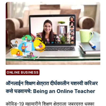
E
W
क
P
O
ट
R
R
प्प्या
E
D
ती
N
P
ल
E
R
स्टा
U
E
र्ट
R
S
अ
S
S
प्स
K
W
:
I
E
आ
L
ONLINE BUSINESS
B
व्हा
L
S
ऑनलाईन शिक्षण क्षेत्रात दीर्घकालीन यशस्वी करिअर
ने
S
I
आ
कसे घडवायचे: Being an Online Teacher
T
णि
E
उ
कोविड-19 महामारीने शिक्षण क्षेत्राला जबरदस्त धक्का