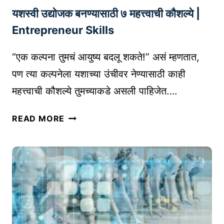
I
यशस्वी उद्योजक बनण्यासाठी ७ महत्त्वाची कौशल्ये |
लिं
N
किं
E
Entrepreneur Skills
ग
S
क
S
“एक कल्पना तुमचं आयुष्य बदलू शकते!” असं म्हणतात,
से
G
पण त्या कल्पनेला यशाच्या उंचीवर नेण्यासाठी काही
क
U
महत्त्वाची कौशल्ये तुमच्याकडे असली पाहिजेत….
रा
I
वे
D
य
READ MORE
|
E
श
T
स्वी
I
उ
P
द्यो
S
ज
F
क
O
ब
R
न