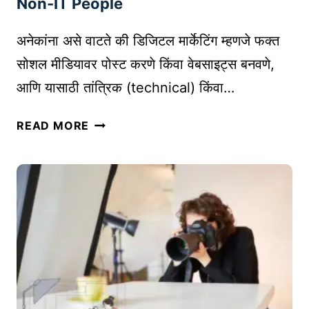
Non-IT People
1
4
अनेकांना असे वाटते की डिजिटल मार्केटिंग म्हणजे फक्त
गो
सोशल मीडियावर पोस्ट करणे किंवा वेबसाइट्स बनवणे,
ष्टी
आणि यासाठी तांत्रिक (technical) किंवा…
ल
क्षा
आ
त
READ MORE
य
ठे
टी
वा
क्षे
!
त्रा
|
बा
S
हे
U
री
C
ल
C
व्य
E
क्तीं