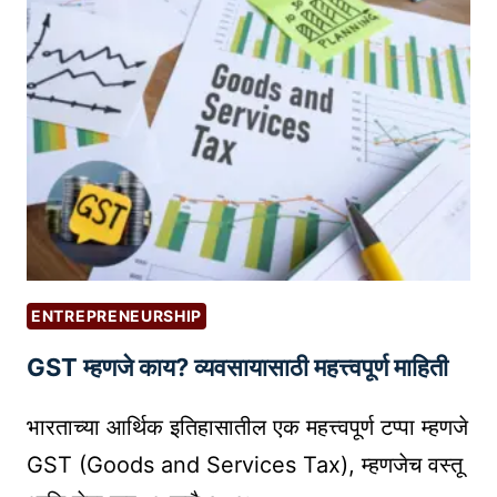
इ
|
न
D
वि
I
क्रे
G
त्यां
I
सा
T
ठी
A
P
L
R
M
O
A
D
R
ENTREPRENEURSHIP
U
K
GST म्हणजे काय? व्यवसायासाठी महत्त्वपूर्ण माहिती
C
E
T
T
भारताच्या आर्थिक इतिहासातील एक महत्त्वपूर्ण टप्पा म्हणजे
P
I
H
N
GST (Goods and Services Tax), म्हणजेच वस्तू
O
G