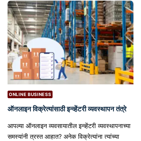
य
वा
च
कां
सा
ठी
ऑ
डि
ओ
बु
क्स
ONLINE BUSINESS
चे
ऑनलाइन विक्रेत्यांसाठी इन्व्हेंटरी व्यवस्थापन तंत्रे
2
0
आपल्या ऑनलाइन व्यवसायातील इन्व्हेंटरी व्यवस्थापनाच्या
प्लॅ
ट
समस्यांनी त्रस्त आहात? अनेक विक्रेत्यांना त्यांच्या