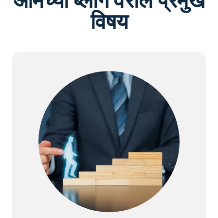
आमच्या ब्लॉग वरील प्रमुख
विषय