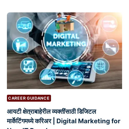
ग
ष्ट
ले
सा
ख
ध
ना
न
त
य
श
स्वी
व्हा
य
चं
आ
हे
CAREER GUIDANCE
?
आयटी क्षेत्राबाहेरील व्यक्तींसाठी डिजिटल
‘
या
मार्केटिंगमध्ये करिअर | Digital Marketing for
’