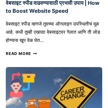
ल्या
वेबसाइट स्पीड वाढवण्यासाठी प्रभावी उपाय | How
म
वि
ह
to Boost Website Speed
क्री
त्त्व
ला
पू
वेबसाइट स्पीड म्हणजे तुमच्या ऑनलाइन उपस्थितीचं मूळ
ग
र्ण
आहे. कधी तुम्ही एखाद्या वेबसाइटवर गेलात आणि ती लोड
ती
मा
दे
होण्यास खूप वेळ घेत…
हि
ण्या
ती
सा
वे
READ MORE
ठी
ब
व्या
सा
व
इ
सा
ट
यि
स्पी
क
ड
टि
वा
प्स
ढ