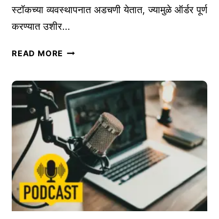
फॉ
स्टॉकच्या व्यवस्थापनात अडचणी येतात, ज्यामुळे ऑर्डर पूर्ण
र्म्स
करण्यात उशीर…
जे
तु
ऑ
READ MORE
म्हा
न
ला
ला
न
इ
क्की
न
च
वि
आ
क्रे
व
त्यां
ड
सा
ती
ठी
ल
इ
|
न्व्हें
B
ट
E