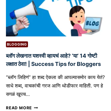
ले
R
चे
M
,
S
शि
क्ष
णा
चे
BLOGGING
,
ब्लॉग लेखनात यशस्वी व्हायचं आहे? ‘या’ 14 गोष्टी
आ
णि
लक्षात ठेवा! | Success Tips for Bloggers
व्य
व
“ब्लॉग लिहिणं” हा शब्द ऐकला की आपल्यासमोर काय येतं?
सा
साधे शब्द, वाचकांची गरज आणि थोडीफार माहिती. पण हे
या
सगळं खूपच…
चे
उ
ब्लॉ
READ MORE
त्कृ