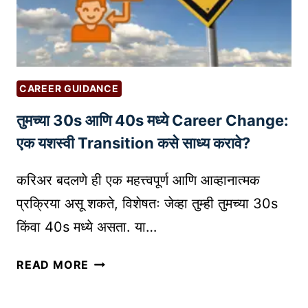
व
ण्या
सा
ठी
प्र
CAREER GUIDANCE
भा
तुमच्या 30s आणि 40s मध्ये Career Change:
वी
उ
एक यशस्वी Transition कसे साध्य करावे?
पा
य
करिअर बदलणे ही एक महत्त्वपूर्ण आणि आव्हानात्मक
|
प्रक्रिया असू शकते, विशेषतः जेव्हा तुम्ही तुमच्या 30s
H
किंवा 40s मध्ये असता. या…
O
W
तु
READ MORE
T
म
O
च्या
B