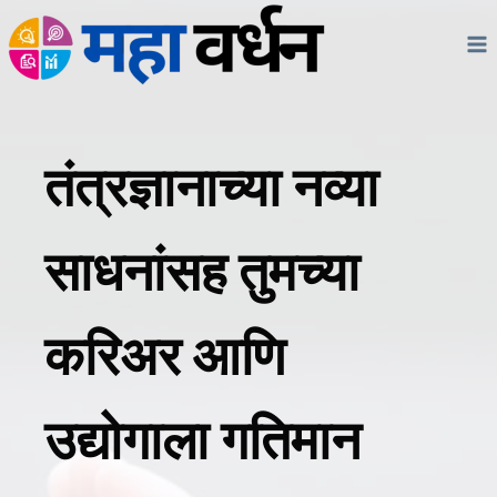
Skip
to
content
तंत्रज्ञानाच्या नव्या
साधनांसह तुमच्या
करिअर आणि
उद्योगाला गतिमान