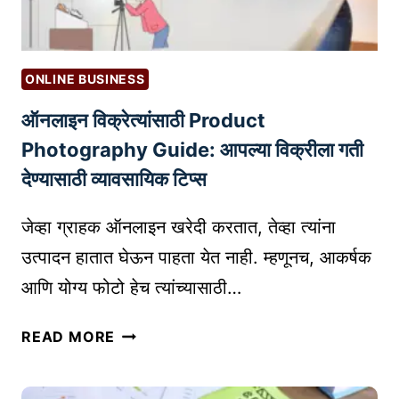
S
सा
S
ठी
T
डि
I
ONLINE BUSINESS
जि
P
ऑनलाइन विक्रेत्यांसाठी Product
ट
S
ल
F
Photography Guide: आपल्या विक्रीला गती
मा
O
देण्यासाठी व्यावसायिक टिप्स
र्के
R
टिं
B
जेव्हा ग्राहक ऑनलाइन खरेदी करतात, तेव्हा त्यांना
ग
L
उत्पादन हातात घेऊन पाहता येत नाही. म्हणूनच, आकर्षक
म
O
आणि योग्य फोटो हेच त्यांच्यासाठी…
ध्ये
G
क
G
ऑ
रि
READ MORE
E
न
अ
R
ला
र
S