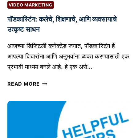
री
S
VIDEO MARKETING
व्य
T
पॉडकास्टिंग: कलेचे, शिक्षणाचे, आणि व्यवसायाचे
व
A
स्था
उत्कृष्ट साधन
U
प
D
न
आजच्या डिजिटली कनेक्टेड जगात, पॉडकास्टिंग हे
I
तं
O
आपल्या विचारांना आणि अनुभवांना व्यक्त करण्यासाठी एक
त्रे
B
प्रभावी माध्यम बनले आहे. हे एक असे…
O
O
पॉ
READ MORE
K
ड
P
का
L
स्टिं
A
ग
T
:
F
क
O