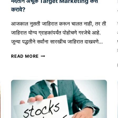
मदतीने अचूक Target Marketing कसे
T
करावे?
I
P
आजकाल नुसती जाहिरात करून चालत नाही, तर ती
S
जाहिरात योग्य ग्राहकांपर्यंत पोहोचणे गरजेचे आहे.
आ
णि
जुन्या पद्धतीने सर्वांना सारखीच जाहिरात दाखवणे…
S
ग्रा
U
READ MORE
ह
C
क
C
ओ
E
ळ
S
ख
S
णा
S
र
T
,
R