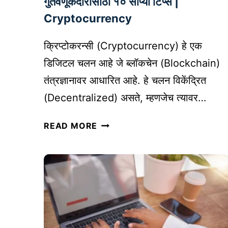
गुंतवणूकदारांसाठी १० सोप्या टिप्स |
णि
Cryptocurrency
क
शा
क्रिप्टोकरन्सी (Cryptocurrency) हे एक
सा
डिजिटल चलन आहे जे ब्लॉकचेन (Blockchain)
ठी
तंत्रज्ञानावर आधारित आहे. हे चलन विकेंद्रित
वा
प
(Decentralized) असते, म्हणजेच त्यावर…
र
क्रि
ला
READ MORE
प्टो
जा
क
तो
र
|
न्सी
U
स
S
म
I
जू
N