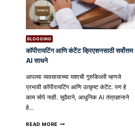
न
G
घ्या
B
:
A
म
R
रा
C
BLOGGING
ठी
O
कॉपीरायटिंग आणि कंटेंट क्रिएशनसाठी सर्वोत्तम
गुं
D
त
AI साधने
E
व
S
णू
C
आपल्या व्यवसायाच्या यशाची गुरुकिल्ली म्हणजे
क
A
प्रभावी कॉपीरायटिंग आणि उत्कृष्ट कंटेंट. पण हे
दा
N
काम सोपे नाही. सुदैवाने, आधुनिक AI तंत्रज्ञानाने
रां
N
हे…
सा
E
ठी
R
कॉ
READ MORE
१
पी
०