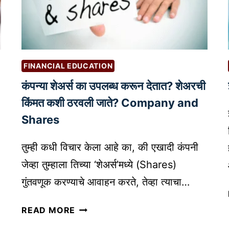
व्य
A
व
T
सा
E
य
G
वा
I
FINANCIAL EDUCATION
ढ
E
णा
कंपन्या शेअर्स का उपलब्ध करून देतात? शेअरची
S
र
किंमत कशी ठरवली जाते? Company and
:
Shares
‘
A
तुम्ही कधी विचार केला आहे का, की एखादी कंपनी
I
जेव्हा तुम्हाला तिच्या ‘शेअर्स’मध्ये (Shares)
’
च्या
गुंतवणूक करण्याचे आवाहन करते, तेव्हा त्याचा…
म
कं
द
READ MORE
प
ती