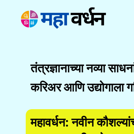
Skip
to
content
तंत्रज्ञानाच्या नव्या साधन
करिअर आणि उद्योगाला ग
महावर्धन: नवीन कौशल्य