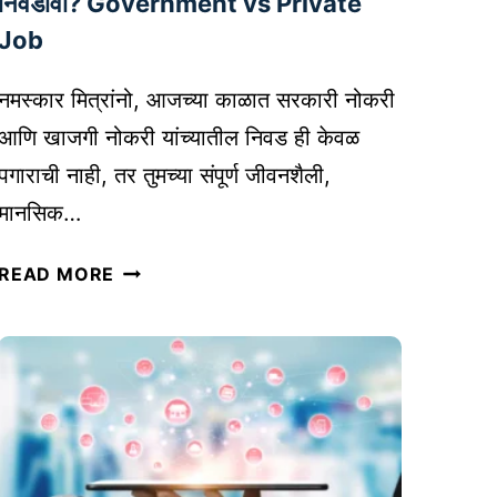
निवडावी? Government vs Private
ग
Job
क
से
नमस्कार मित्रांनो, आजच्या काळात सरकारी नोकरी
क
आणि खाजगी नोकरी यांच्यातील निवड ही केवळ
रा
वे
पगाराची नाही, तर तुमच्या संपूर्ण जीवनशैली,
|
मानसिक…
T
I
स
READ MORE
P
र
S
का
F
री
O
V
R
S
I
खा
N
ज