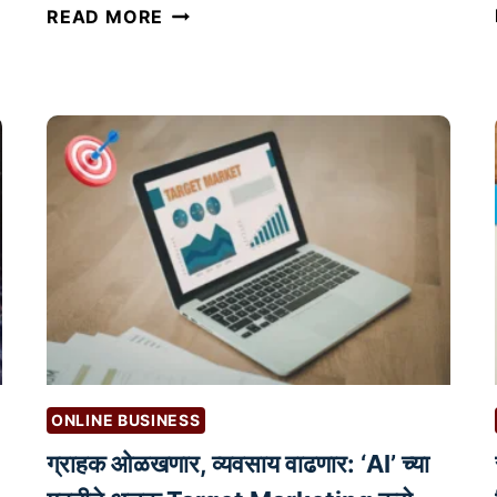
ऑ
READ MORE
न
ला
इ
न
व्य
व
सा
य
क
सा
सु
रू
क
ONLINE BUSINESS
रा
वा
ग्राहक ओळखणार, व्यवसाय वाढणार: ‘AI’ च्या
: