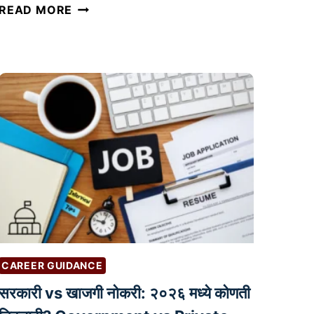
व
READ MORE
र्ड
प्रे
स
म
ध्ये
S
E
O
सा
ठी
अं
त
र्ग
CAREER GUIDANCE
त
लिं
सरकारी vs खाजगी नोकरी: २०२६ मध्ये कोणती
किं