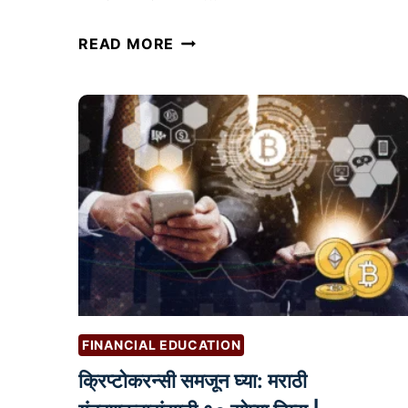
बा
READ MORE
र
को
ड
स्कॅ
न
र
:
क
से
का
म
क
FINANCIAL EDUCATION
र
क्रिप्टोकरन्सी समजून घ्या: मराठी
तो
आ