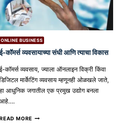
T
गी
E
नो
R
क
N
री
A
:
ONLINE BUSINESS
L
२
L
ई-कॉमर्स व्यवसायाच्या संधी आणि त्याचा विकास
०
I
२
N
ई-कॉमर्स व्यवसाय, ज्याला ऑनलाइन विक्री किंवा
६
K
म
डिजिटल मार्केटिंग व्यवसाय म्हणूनही ओळखले जाते,
I
ध्ये
हा आधुनिक जगातील एक प्रमुख उद्योग बनला
N
को
आहे….
G
ण
I
ती
ई
READ MORE
N
नि
-
W
व
कॉ
O
डा