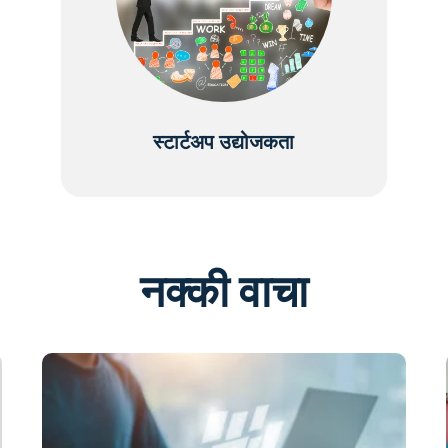
स्टार्टअप उद्योजकता
नक्की वाचा