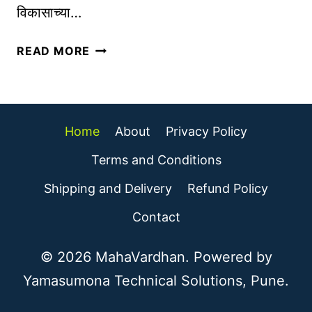
विकासाच्या…
या
ऑ
1
READ MORE
न
0
ला
फ्री
इ
सा
न
ई
Home
About
Privacy Policy
को
ट्स
चिं
Terms and Conditions
व
ग
र
Shipping and Delivery
Refund Policy
व्य
मि
व
Contact
ळ
सा
वा
य
© 2026 MahaVardhan. Powered by
तु
क
म
Yamasumona Technical Solutions, Pune.
सा
च्या
सु