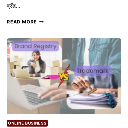
ब्रँड…
A
READ MORE
M
A
Z
O
N
B
R
A
N
D
R
E
G
ONLINE BUSINESS