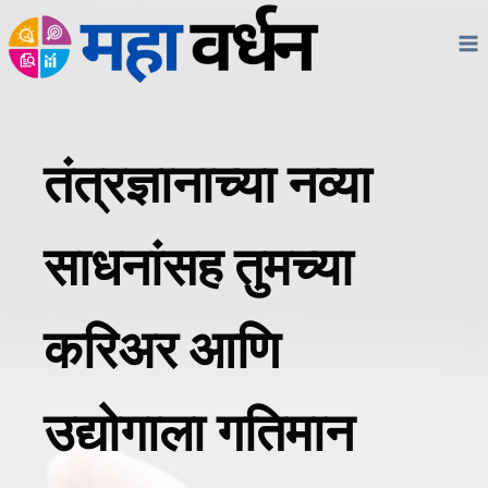
Skip
to
content
तंत्रज्ञानाच्या नव्या
साधनांसह तुमच्या
करिअर आणि
उद्योगाला गतिमान