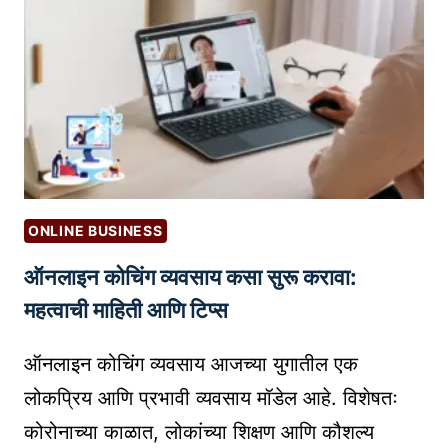
ला
P
R
O
F
E
S
S
I
ONLINE BUSINESS
O
ऑनलाइन कोचिंग व्यवसाय कसा सुरू करावा:
N
A
महत्वाची माहिती आणि टिप्स
L
लू
ऑनलाइन कोचिंग व्यवसाय आजच्या युगातील एक
क
लोकप्रिय आणि प्रभावी व्यवसाय मॉडेल आहे. विशेषतः
द्या
कोरोनाच्या काळात, लोकांच्या शिक्षण आणि कौशल्य
!