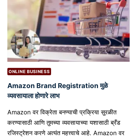
श
स्वी
क
र
ण्या
सा
ठी
५
स
ONLINE BUSINESS
र्व
Amazon Brand Registration मुळे
स
मा
व्यवसायाला होणारे लाभ
वे
श
Amazon वर विक्रेता बनण्याची प्रक्रिया सुरळीत
क
करण्यासाठी आणि तुमच्या व्यवसायाच्या यशासाठी ब्रँड
टि
रजिस्ट्रेशन करणे अत्यंत महत्त्वाचे आहे. Amazon वर
प्स