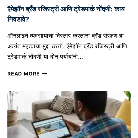
I
ऍमेझॉन ब्रँड रजिस्ट्री आणि ट्रेडमार्क नोंदणी: काय
S
T
निवडावे?
R
A
ऑनलाइन व्यवसायाचा विस्तार करताना ब्रँड संरक्षण हा
T
अत्यंत महत्वाचा मुद्दा ठरतो. ऍमेझॉन ब्रँड रजिस्ट्री आणि
I
ट्रेडमार्क नोंदणी या दोन पर्यायांनी…
O
N
ऍ
READ MORE
मु
मे
ळे
झॉ
व्य
न
व
ब्रँ
सा
ड
या
र
ला
जि
हो