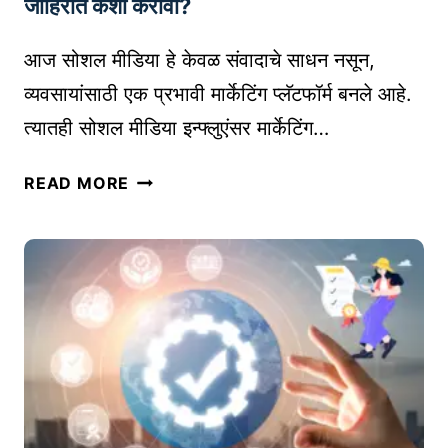
जाहिरात कशी करावी?
अ
र
आज सोशल मीडिया हे केवळ संवादाचे साधन नसून,
चे
व्यवसायांसाठी एक प्रभावी मार्केटिंग प्लॅटफॉर्म बनले आहे.
ग
त्यातही सोशल मीडिया इन्फ्लुएंसर मार्केटिंग…
ति
शी
सो
READ MORE
ल
श
व्या
ल
व
मी
सा
डि
यि
या
क
इ
अ
न्फ्लु
स्ति
एं
त्व
स
|
र