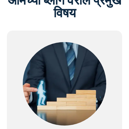
आमच्या ब्लॉग वरील प्रमुख
विषय