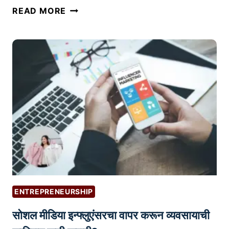
?
लिं
READ MORE
क्ड
इ
न
P
R
O
F
I
L
E
:
तु
म
ENTREPRENEURSHIP
च्या
सोशल मीडिया इन्फ्लुएंसरचा वापर करून व्यवसायाची
क
रि