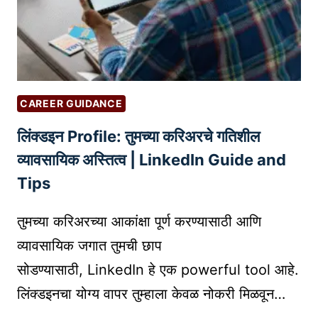
स्ट्री
णा
आ
रे
णि
ला
ट्रे
भ
ड
मा
CAREER GUIDANCE
र्क
लिंक्डइन Profile: तुमच्या करिअरचे गतिशील
नों
द
व्यावसायिक अस्तित्व | LinkedIn Guide and
णी
Tips
:
का
तुमच्या करिअरच्या आकांक्षा पूर्ण करण्यासाठी आणि
य
व्यावसायिक जगात तुमची छाप
नि
सोडण्यासाठी, LinkedIn हे एक powerful tool आहे.
व
डा
लिंक्डइनचा योग्य वापर तुम्हाला केवळ नोकरी मिळवून…
वे