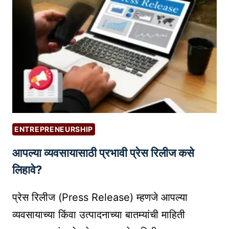
वा
क
I
स्त
शी
P
व
क
S
:
रा
को
वी
ण
?
ब
नू
श
क
ENTREPRENEURSHIP
तो
आपल्या व्यवसायासाठी प्रभावी प्रेस रिलीज कसे
य
श
लिहावे?
स्वी
उ
प्रेस रिलीज (Press Release) म्हणजे आपल्या
द्यो
व्यवसायाच्या किंवा उत्पादनाच्या बातम्यांची माहिती
ज