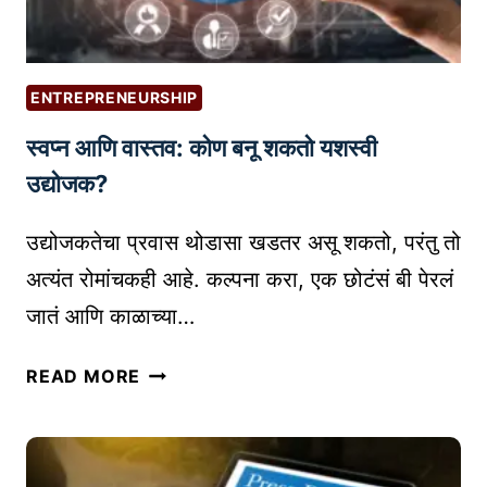
L
चा
I
वा
N
प
K
ENTREPRENEURSHIP
र
E
स्वप्न आणि वास्तव: कोण बनू शकतो यशस्वी
क
D
रू
उद्योजक?
I
न
N
व्य
उद्योजकतेचा प्रवास थोडासा खडतर असू शकतो, परंतु तो
G
व
U
अत्यंत रोमांचकही आहे. कल्पना करा, एक छोटंसं बी पेरलं
सा
I
जातं आणि काळाच्या…
या
D
ची
E
स्व
READ MORE
जा
A
प्न
हि
N
आ
रा
D
णि
त
T