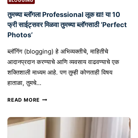
BLOGGING
रि
तुमच्या ब्लॉगला Professional लूक द्या! या 10
ली
ज
फ्री साईट्सवर मिळवा तुमच्या ब्लॉगसाठी ‘Perfect
क
Photos’
से
लि
ब्लॉगिंग (blogging) हे अभिव्यक्तीचे, माहितीचे
हा
आदानप्रदान करण्याचे आणि व्यवसाय वाढवण्याचे एक
वे
शक्तिशाली माध्यम आहे. पण तुम्ही कोणताही विषय
?
हाताळा, तुमचे…
तु
READ MORE
म
च्या
ब्लॉ
ग