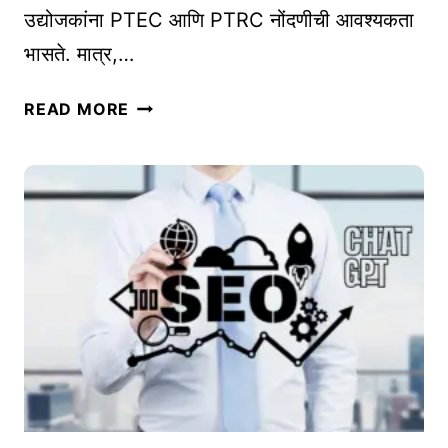
उद्योजकांना PTEC आणि PTRC नोंदणीची आवश्यकता
श
भासते. मात्र,…
स्वी
सु
म
रु
READ MORE
हा
वा
रा
त
ष्ट्रा
ती
ल
P
T
E
C
आ
णि
P