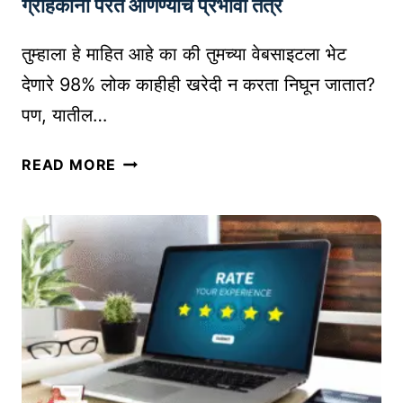
ग्राहकांना परत आणण्याचे प्रभावी तंत्र
ढ
व
तुम्हाला हे माहित आहे का की तुमच्या वेबसाइटला भेट
ण्या
देणारे 98% लोक काहीही खरेदी न करता निघून जातात?
सा
पण, यातील…
ठी
वै
R
READ MORE
य
E
क्ति
T
क
A
र
R
णा
G
चा
E
वा
T
प
I
र
N
G