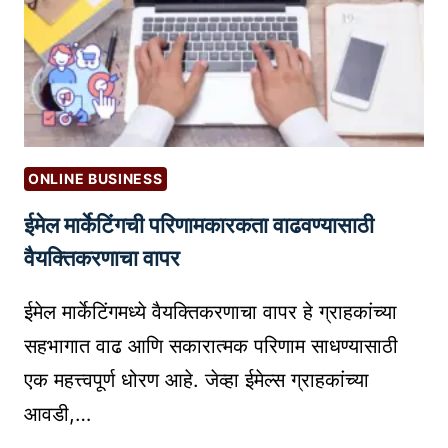
त
A
C
L
H
T
A
A
T
X
G
सं
P
पू
ONLINE BUSINESS
T
र्ण
ईमेल मार्केटिंगची परिणामकारकता वाढवण्यासाठी
च्या
मा
प्र
वैयक्तिकरणाचा वापर
र्ग
भा
द
वा
ईमेल मार्केटिंगमध्ये वैयक्तिकरणाचा वापर हे ग्राहकांच्या
र्श
चा
क
सहभागात वाढ आणि सकारात्मक परिणाम साधण्यासाठी
अ
एक महत्त्वपूर्ण धोरण आहे. जेव्हा ईमेल्स ग्राहकांच्या
भ्या
आवडी,…
स