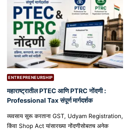
द
णी
प्र
क्रि
या
:
ऑ
न
ला
इ
ENTREPRENEURSHIP
न
महाराष्ट्रातील PTEC आणि PTRC नोंदणी :
व्य
व
Professional Tax संपूर्ण मार्गदर्शक
सा
या
व्यवसाय सुरू करताना GST, Udyam Registration,
ची
किंवा Shop Act यांसारख्या नोंदणीसोबतच अनेक
य