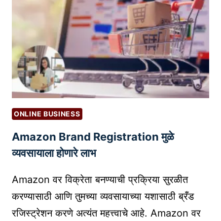
ट
S
अ
F
प
O
1
R
0
D
1
I
:
G
न
I
वी
T
ONLINE BUSINESS
न
A
Amazon Brand Registration मुळे
आ
L
णि
M
व्यवसायाला होणारे लाभ
अ
A
नु
R
Amazon वर विक्रेता बनण्याची प्रक्रिया सुरळीत
भ
K
करण्यासाठी आणि तुमच्या व्यवसायाच्या यशासाठी ब्रँड
वी
E
रजिस्ट्रेशन करणे अत्यंत महत्त्वाचे आहे. Amazon वर
पॉ
T