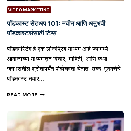
आ
टिं
णि
VIDEO MARKETING
ग
क
पॉडकास्ट सेटअप 101: नवीन आणि अनुभवी
कौ
से
श
मि
पॉडकास्टर्ससाठी टिप्स
ल्ये
ळ
सु
वा
पॉडकास्टिंग हे एक लोकप्रिय माध्यम आहे ज्यामध्ये
धा
य
आवाजाच्या माध्यमातून विचार, माहिती, आणि कथा
र
चे
जगभरातील श्रोतांपर्यंत पोहोचवता येतात. उच्च-गुणवत्तेचे
ण्या
?
पॉडकास्ट तयार…
चे
मा
पॉ
र्ग
READ MORE
ड
|
का
T
स्ट
I
से
P