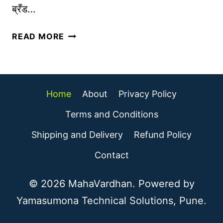
ब्रँड…
ड
I
का
N
A
स्ट
READ MORE
G
M
र्स
S
A
सा
K
Z
ठी
I
O
टि
L
Home
About
Privacy Policy
N
प्स
L
B
Terms and Conditions
S
R
Shipping and Delivery
Refund Policy
A
N
Contact
D
R
© 2026 MahaVardhan. Powered by
E
Yamasumona Technical Solutions, Pune.
G
I