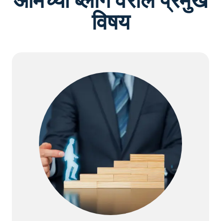
आमच्या ब्लॉग वरील प्रमुख
विषय