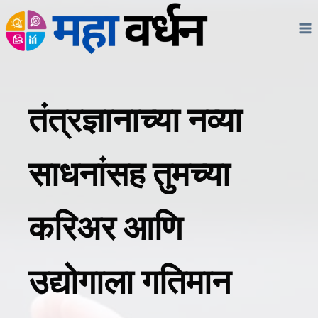
Skip
to
content
तंत्रज्ञानाच्या नव्या
साधनांसह तुमच्या
करिअर आणि
उद्योगाला गतिमान