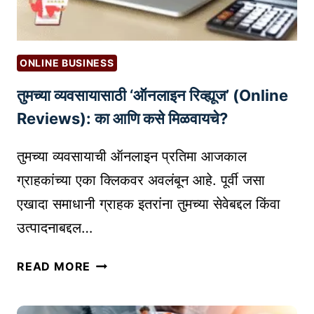
A
D
S
ONLINE BUSINESS
:
तुमच्या व्यवसायासाठी ‘ऑनलाइन रिव्ह्यूज’ (Online
ई
-
Reviews): का आणि कसे मिळवायचे?
कॉ
म
तुमच्या व्यवसायाची ऑनलाइन प्रतिमा आजकाल
र्स
ग्राहकांच्या एका क्लिकवर अवलंबून आहे. पूर्वी जसा
मा
एखादा समाधानी ग्राहक इतरांना तुमच्या सेवेबद्दल किंवा
र्के
उत्पादनाबद्दल…
टिं
ग
तु
म
READ MORE
म
ध्ये
च्या
ग्रा