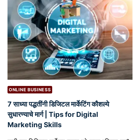
व्य
ह
व
कां
सा
ना
या
प
सा
र
ठी
त
‘
आ
ऑ
ण
न
ण्या
ला
चे
इ
प्र
ONLINE BUSINESS
न
भा
7 साध्या पद्धतींनी डिजिटल मार्केटिंग कौशल्ये
रि
वी
व्ह्यू
तं
सुधारण्याचे मार्ग | Tips for Digital
ज
त्र
Marketing Skills
’
(