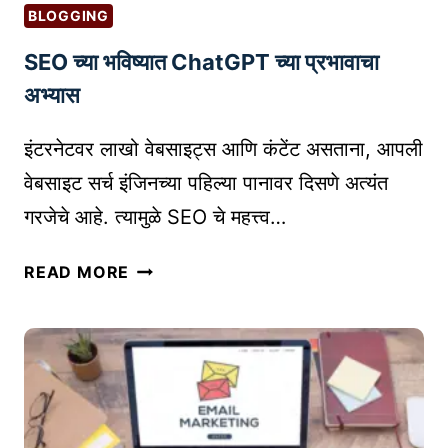
T
BLOGGING
R
SEO च्या भविष्यात ChatGPT च्या प्रभावाचा
C
नों
अभ्यास
द
णी
इंटरनेटवर लाखो वेबसाइट्स आणि कंटेंट असताना, आपली
:
वेबसाइट सर्च इंजिनच्या पहिल्या पानावर दिसणे अत्यंत
P
गरजेचे आहे. त्यामुळे SEO चे महत्त्व…
R
O
S
READ MORE
F
E
E
O
S
च्या
S
भ
I
वि
O
ष्या
N