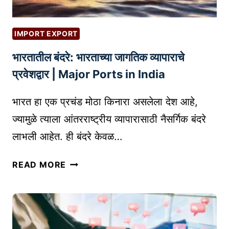
रू
सा
क
ठी
रू
B
IMPORT EXPORT
न
E
भारतातील बंदरे: भारताच्या जागतिक व्यापाराचे
वे
S
ग
प्रवेशद्वार | Major Ports in India
T
ळे
E
क
भारत हा एक प्रचंड मोठा किनारा असलेला देश आहे,
M
से
A
ज्यामुळे त्याला आंतरराष्ट्रीय व्यापारासाठी नैसर्गिक बंदरे
ठ
I
लाभली आहेत. ही बंदरे केवळ…
रा
L
वे
M
भा
READ MORE
|
A
र
B
R
ता
L
K
ती
O
E
ल
G
T