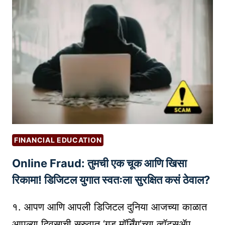
M
वा
I
च
Z
कां
I
सा
N
ठी
G
ऑ
R
डि
O
ओ
I
बु
W
क्स
FINANCIAL EDUCATION
I
चे
T
Online Fraud: तुमची एक चूक आणि खिसा
2
H
0
रिकामा! डिजिटल युगात स्वतःला सुरक्षित कसं ठेवाल?
E
प्लॅ
-
ट
१. आपण आणि आपली डिजिटल दुनिया आजच्या काळात
C
फॉ
आपल्या दिवसाची सुरुवात ‘गुड मॉर्निंग’च्या व्हॉट्सॲप