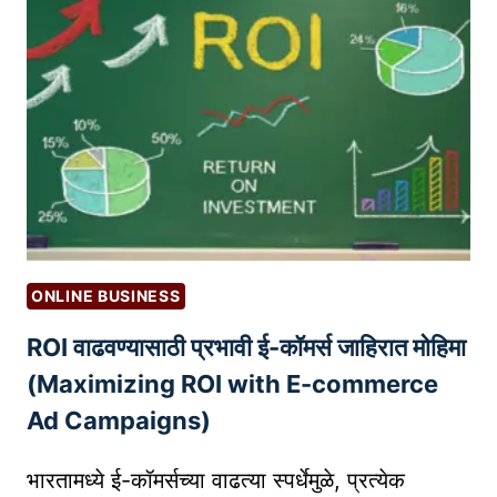
पो
र्ट
फो
लि
ओ
त
या
र
क
र
ONLINE BUSINESS
ण्या
ROI वाढवण्यासाठी प्रभावी ई-कॉमर्स जाहिरात मोहिमा
चे
म
(Maximizing ROI with E-commerce
ह
Ad Campaigns)
त्त्व
आ
भारतामध्ये ई-कॉमर्सच्या वाढत्या स्पर्धेमुळे, प्रत्येक
णि