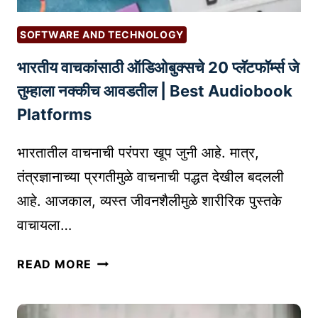
ई
-
SOFTWARE AND TECHNOLOGY
कॉ
भारतीय वाचकांसाठी ऑडिओबुक्सचे 20 प्लॅटफॉर्म्स जे
म
र्स
तुम्हाला नक्कीच आवडतील | Best Audiobook
जा
Platforms
हि
रा
भारतातील वाचनाची परंपरा खूप जुनी आहे. मात्र,
त
तंत्रज्ञानाच्या प्रगतीमुळे वाचनाची पद्धत देखील बदलली
मो
आहे. आजकाल, व्यस्त जीवनशैलीमुळे शारीरिक पुस्तके
हि
मा
वाचायला…
(
M
भा
READ MORE
A
र
X
ती
I
य