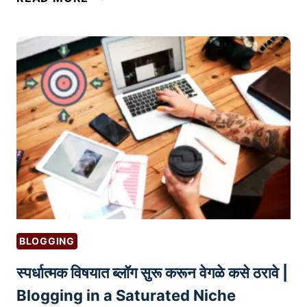
न
वे
ला
त
इ
?
न
वि
क्रे
त्यां
सा
ठी
स
र्वो
त्त
म
BLOGGING
ई
स्पर्धात्मक विषयात ब्लॉग सुरू करून वेगळे कसे ठरावे |
मे
ल
Blogging in a Saturated Niche