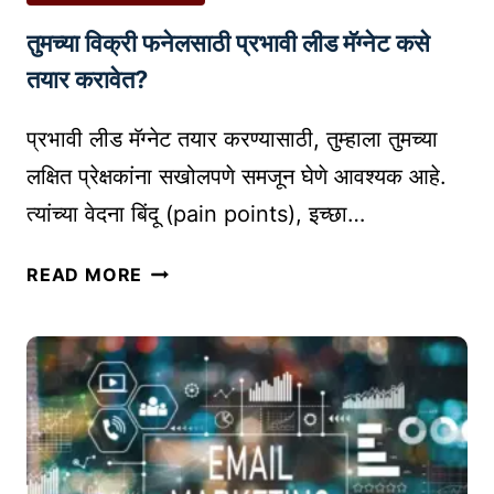
ची
S
T
तुमच्या विक्री फनेलसाठी प्रभावी लीड मॅग्नेट कसे
ए
)
A
क
तयार करावेत?
U
चू
D
क
प्रभावी लीड मॅग्नेट तयार करण्यासाठी, तुम्हाला तुमच्या
I
आ
O
लक्षित प्रेक्षकांना सखोलपणे समजून घेणे आवश्यक आहे.
णि
B
त्यांच्या वेदना बिंदू (pain points), इच्छा…
खि
O
सा
O
तु
READ MORE
रि
K
म
का
P
च्या
मा
L
वि
!
A
क्री
डि
T
फ
जि
F
ने
ट
O
ल
ल