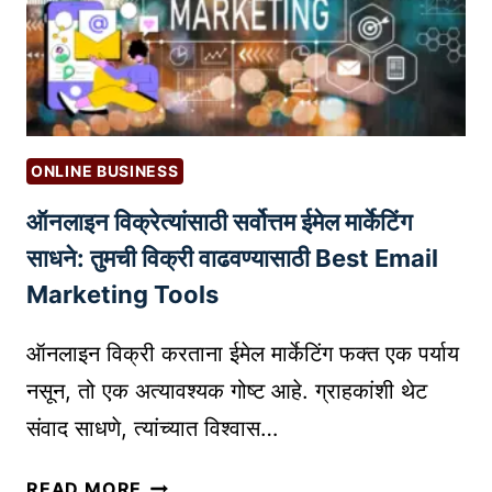
R
सा
यु
M
ठी
गा
S
प्र
त
भा
स्व
वी
तः
ली
ला
ONLINE BUSINESS
ड
सु
ऑनलाइन विक्रेत्यांसाठी सर्वोत्तम ईमेल मार्केटिंग
मॅ
र
ग्ने
साधने: तुमची विक्री वाढवण्यासाठी Best Email
क्षि
ट
त
Marketing Tools
क
क
से
सं
ऑनलाइन विक्री करताना ईमेल मार्केटिंग फक्त एक पर्याय
त
ठे
नसून, तो एक अत्यावश्यक गोष्ट आहे. ग्राहकांशी थेट
या
वा
संवाद साधणे, त्यांच्यात विश्वास…
र
ल
क
?
ऑ
रा
READ MORE