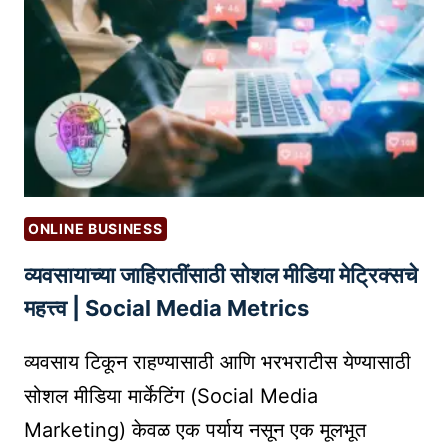
बं
G
I
द
I
N
रे
N
G
:
G
T
भा
I
O
र
N
O
ता
A
L
च्या
S
S
जा
A
ONLINE BUSINESS
ग
T
व्यवसायाच्या जाहिरातींसाठी सोशल मीडिया मेट्रिक्सचे
ति
U
क
महत्त्व | Social Media Metrics
R
व्या
A
पा
व्यवसाय टिकून राहण्यासाठी आणि भरभराटीस येण्यासाठी
T
रा
E
सोशल मीडिया मार्केटिंग (Social Media
चे
D
Marketing) केवळ एक पर्याय नसून एक मूलभूत
प्र
N