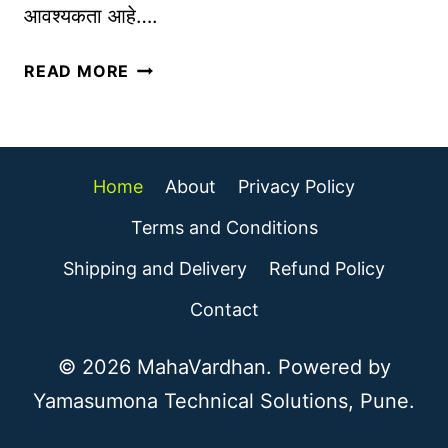
आवश्यकता आहे….
वे
I
श
C
व्य
द्वा
READ MORE
H
व
र
E
सा
|
या
M
च्या
A
Home
About
Privacy Policy
जा
J
हि
Terms and Conditions
O
रा
R
Shipping and Delivery
Refund Policy
तीं
P
सा
Contact
O
ठी
R
सो
© 2026 MahaVardhan. Powered by
T
श
S
Yamasumona Technical Solutions, Pune.
ल
I
मी
N