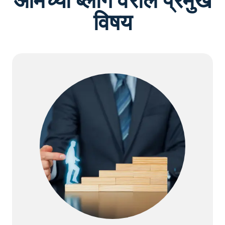
आमच्या ब्लॉग वरील प्रमुख
विषय