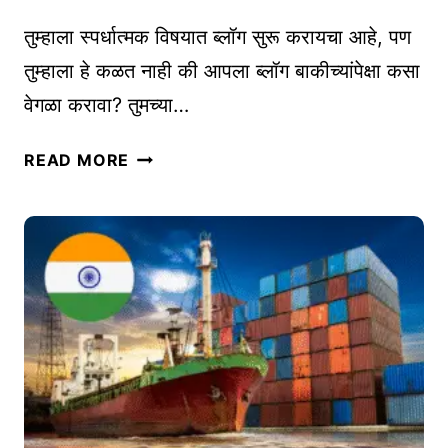
मा
र्के
तुम्हाला स्पर्धात्मक विषयात ब्लॉग सुरू करायचा आहे, पण
टिं
तुम्हाला हे कळत नाही की आपला ब्लॉग बाकीच्यांपेक्षा कसा
ग
वेगळा करावा? तुमच्या…
सा
ध
स्प
READ MORE
ने
र्धा
:
त्म
तु
क
म
वि
ची
ष
वि
या
क्री
त
वा
ब्लॉ
ढ
ग
व
सु
ण्या