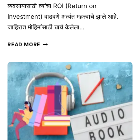
व्यवसायासाठी त्यांचा ROI (Return on
प
Investment) वाढवणे अत्यंत महत्त्वाचे झाले आहे.
द्ध
ती
जाहिरात मोहिमांसाठी खर्च केलेला…
R
READ MORE
O
I
वा
ढ
व
ण्या
सा
ठी
प्र
भा
वी