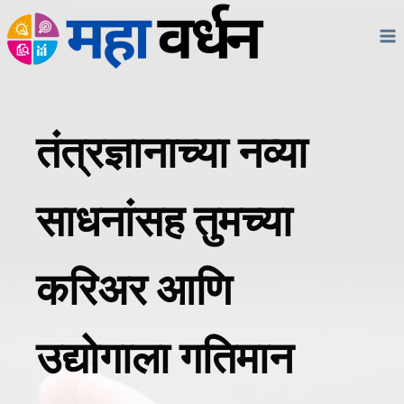
Skip
to
content
तंत्रज्ञानाच्या नव्या
साधनांसह तुमच्या
करिअर आणि
उद्योगाला गतिमान