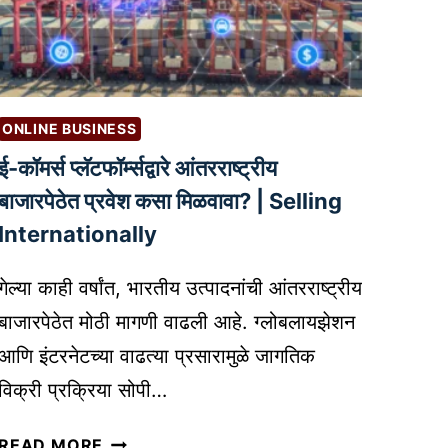
तीं
णि
सा
त्या
ठी
ब
सो
द्द
श
ल
ONLINE BUSINESS
ल
चे
ई-कॉमर्स प्लॅटफॉर्म्सद्वारे आंतरराष्ट्रीय
मी
वि
डि
बाजारपेठेत प्रवेश कसा मिळवावा? | Selling
श्ले
या
ष
Internationally
मे
ण
ट्रि
(
गेल्या काही वर्षांत, भारतीय उत्पादनांची आंतरराष्ट्रीय
क्स
P
बाजारपेठेत मोठी मागणी वाढली आहे. ग्लोबलायझेशन
चे
O
आणि इंटरनेटच्या वाढत्या प्रसारामुळे जागतिक
म
D
ह
B
विक्री प्रक्रिया सोपी…
त्त्व
U
ई
|
S
READ MORE