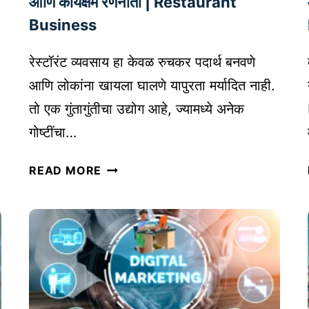
आणि कार्यक्षम रणनीती | Restaurant
ना
Business
व
क
रेस्टॉरंट व्यवसाय हा केवळ रुचकर पदार्थ बनवणे
से
मि
आणि लोकांना खायला घालणे यापुरता मर्यादित नाही.
ळ
तो एक गुंतागुंतीचा उद्योग आहे, ज्यामध्ये अनेक
वा
गोष्टींचा…
वे
?
रे
READ MORE
स्टॉ
रं
ट
व्य
व
सा
या