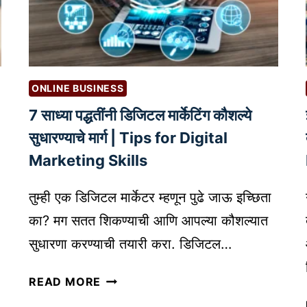
ची
उ
भा
र
णी
ONLINE BUSINESS
:
7 साध्या पद्धतींनी डिजिटल मार्केटिंग कौशल्ये
आ
व
सुधारण्याचे मार्ग | Tips for Digital
श्य
Marketing Skills
क
घ
तुम्ही एक डिजिटल मार्केटर म्हणून पुढे जाऊ इच्छिता
ट
का? मग सतत शिकण्याची आणि आपल्या कौशल्यात
क
सुधारणा करण्याची तयारी करा. डिजिटल…
आ
णि
7
READ MORE
का
सा
र्य