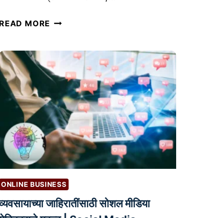
2
READ MORE
0
2
4
म
ध्ये
स
र्वा
धि
क
वि
क्री
हो
ONLINE BUSINESS
णा
व्यवसायाच्या जाहिरातींसाठी सोशल मीडिया
ऱ्या
प्रिं