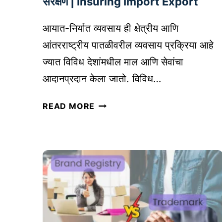
संरक्षण | Insuring Import Export
आयात-निर्यात व्यवसाय ही क्षेत्रीय आणि
आंतरराष्ट्रीय पातळीवरील व्यवसाय प्रक्रिया आहे
ज्यात विविध देशांमधील माल आणि सेवांचा
आदानप्रदान केला जातो. विविध…
आ
READ MORE
या
त
-
नि
र्या
त
व्य
व