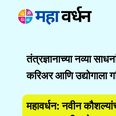
Skip
to
content
तंत्रज्ञानाच्या नव्या साधन
करिअर आणि उद्योगाला ग
महावर्धन: नवीन कौशल्य