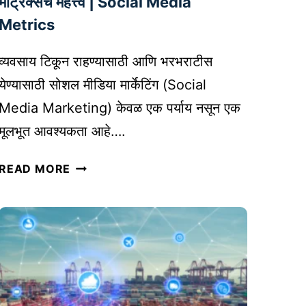
मेट्रिक्सचे महत्त्व | Social Media
ट
Metrics
-
ऑ
व्यवसाय टिकून राहण्यासाठी आणि भरभराटीस
न
येण्यासाठी सोशल मीडिया मार्केटिंग (Social
-
Media Marketing) केवळ एक पर्याय नसून एक
डि
मां
मूलभूत आवश्यकता आहे….
ड
व्य
उ
READ MORE
व
त्पा
सा
द
या
नां
च्या
ची
जा
या
हि
दी
रा
आ