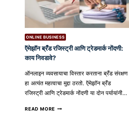
सा
या
ती
ल
जो
ONLINE BUSINESS
खी
म
ऍमेझॉन ब्रँड रजिस्ट्री आणि ट्रेडमार्क नोंदणी:
आ
काय निवडावे?
णि
वि
ऑनलाइन व्यवसायाचा विस्तार करताना ब्रँड संरक्षण
मा
हा अत्यंत महत्वाचा मुद्दा ठरतो. ऍमेझॉन ब्रँड
सं
रजिस्ट्री आणि ट्रेडमार्क नोंदणी या दोन पर्यायांनी…
र
क्ष
ऍ
READ MORE
ण
मे
|
झॉ
I