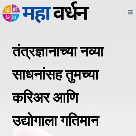
Skip
to
content
तंत्रज्ञानाच्या नव्या
साधनांसह तुमच्या
करिअर आणि
उद्योगाला गतिमान