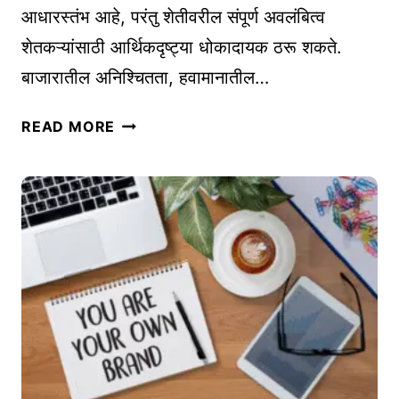
आधारस्तंभ आहे, परंतु शेतीवरील संपूर्ण अवलंबित्व
वे
शेतकऱ्यांसाठी आर्थिकदृष्ट्या धोकादायक ठरू शकते.
?
बाजारातील अनिश्चितता, हवामानातील…
ग्रा
READ MORE
मी
ण
उ
द्यो
ज
कां
सा
ठी
शे
ती
पू