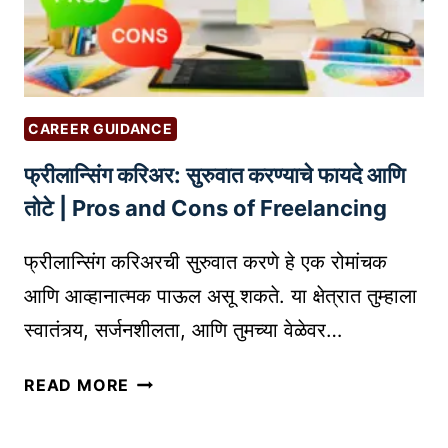
ष्टी
I
चे
P
पू
S
र्वा
F
नु
O
CAREER GUIDANCE
मा
R
फ्रीलान्सिंग करिअर: सुरुवात करण्याचे फायदे आणि
न
R
आ
तोटे | Pros and Cons of Freelancing
E
णि
M
अ
फ्रीलान्सिंग करिअरची सुरुवात करणे हे एक रोमांचक
O
चू
T
आणि आव्हानात्मक पाऊल असू शकते. या क्षेत्रात तुम्हाला
क
E
स्वातंत्र्य, सर्जनशीलता, आणि तुमच्या वेळेवर…
कृ
W
षी
O
फ्री
READ MORE
स
R
ला
ल्ल्या
K
न्सिं
सा