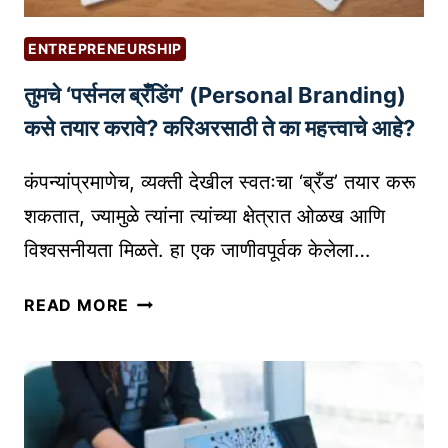
र
क
ENTREPRENEURSHIP
व्य
तुमचे ‘पर्सनल ब्रँडिंग’ (Personal Branding)
व
सा
कसे तयार करावे? करिअरसाठी ते का महत्त्वाचे आहे?
य
:
कंपन्यांप्रमाणेच, व्यक्ती देखील स्वतःचा ‘ब्रँड’ तयार करू
5
शकतात, ज्यामुळे त्यांना त्यांच्या क्षेत्रात ओळख आणि
0
विश्वसनीयता मिळते. हा एक जाणीवपूर्वक केलेला…
+
उ
तु
READ MORE
त्त
म
म
चे
क
‘
ल्प
प
ना
र्स
आ