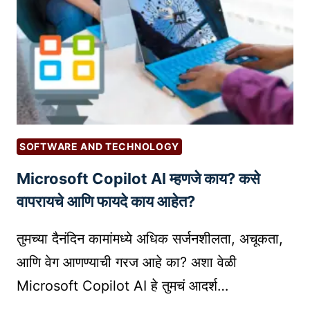
न
णि
ल
सं
ब्रँ
धी
डिं
|
ग
R
’
U
(
R
P
A
SOFTWARE AND TECHNOLOGY
E
L
Microsoft Copilot AI म्हणजे काय? कसे
R
E
S
वापरायचे आणि फायदे काय आहेत?
N
O
T
N
तुमच्या दैनंदिन कामांमध्ये अधिक सर्जनशीलता, अचूकता,
R
A
E
आणि वेग आणण्याची गरज आहे का? अशा वेळी
L
P
Microsoft Copilot AI हे तुमचं आदर्श…
B
R
R