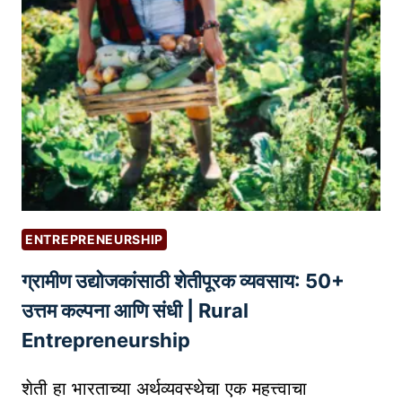
व
सा
या
सा
ठी
प्र
भा
वी
प्रे
स
ENTREPRENEURSHIP
रि
ग्रामीण उद्योजकांसाठी शेतीपूरक व्यवसाय: 50+
ली
ज
उत्तम कल्पना आणि संधी | Rural
क
Entrepreneurship
से
लि
शेती हा भारताच्या अर्थव्यवस्थेचा एक महत्त्वाचा
हा