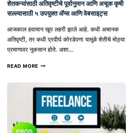
शेतकऱ्यांसाठी अतिवृष्टीचे पूर्वानुमान आणि अचूक कृषी
ठी
चे
प्र
सल्ल्यासाठी ५ उपयुक्त ॲप्स आणि वेबसाइट्स
उ
भा
पा
वी
आजकाल हवामान खूप लहरी झाले आहे. कधी अचानक
य
टि
अतिवृष्टी, तर कधी प्रदीर्घ कोरडेपणा यामुळे शेतीचे मोठ्या
प्स
प्रमाणावर नुकसान होते. अशा…
|
E
शे
READ MORE
S
त
S
क
E
ऱ्यां
N
सा
T
ठी
I
अ
A
ति
L
वृ
T