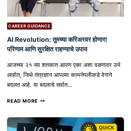
फा
उ
य
द्यो
दे
ज
का
CAREER GUIDANCE
कां
य
AI Revolution: तुमच्या करिअरवर होणारा
सा
आ
ठी
परिणाम आणि सुरक्षित राहण्याचे उपाय
हे
उ
त
द्यो
आजच्या २१ व्या शतकात आपण एका अशा वळणावर उभे
?
ज
आहोत, जिथे तंत्रज्ञान आपल्या कल्पनेपलीकडे वेगाने
कां
बदलत आहे. या बदलाचे सर्वात…
सा
ठी
A
READ MORE
न
I
व्या
R
सं
E
धी
V