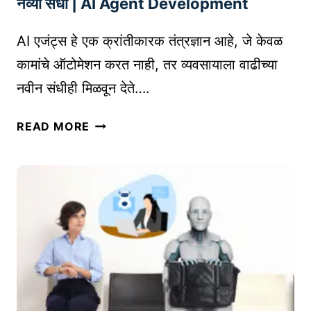
नव्या संधी | AI Agent Development
क
I
रि
म्ह
AI एजंट्स हे एक क्रांतीकारक तंत्रज्ञान आहे, जे केवळ
अ
ण
र
कामांचे ऑटोमेशन करत नाही, तर व्यवसायाला वाढीच्या
जे
सा
नवीन संधीही मिळवून देते….
का
ठी
य
ते
A
READ MORE
?
का
I
क
म
ए
से
ह
जं
वा
त्त्वा
ट्स
प
चे
:
रा
आ
ऑ
य
हे
न
चे
?
ला
आ
इ
णि
न