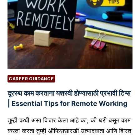
|
O
A
L
I
U
A
T
G
I
E
O
N
N
T
:
D
तु
E
CAREER GUIDANCE
म
V
दूरस्थ काम करताना यशस्वी होण्यासाठी प्रभावी टिप्स
च्या
E
क
| Essential Tips for Remote Working
L
रि
O
अ
तुम्ही कधी असा विचार केला आहे का, की घरी बसून काम
P
र
M
करता करता तुम्ही ऑफिससारखी उत्पादकता आणि शिस्त
व
E