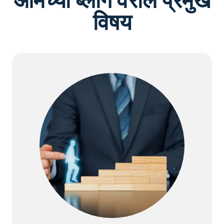
आमच्या ब्लॉग वरील प्रमुख
विषय