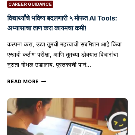
S
E
CAREER GUIDANCE
P
O
विद्यार्थ्यांचे भविष्य बदलणारी ५ मोफत AI Tools:
R
G
O
U
अभ्यासाचा ताण करा कायमचा कमी!
F
I
I
D
कल्पना करा, उद्या तुमची महत्त्वाची सबमिशन आहे किंवा
L
E
एखादी कठीण परीक्षा, आणि तुमच्या डोक्यात विचारांचा
E
F
नुसता गोंधळ उडालाय. पुस्तकाची पानं…
:
O
तु
R
वि
READ MORE
म
B
द्या
च्या
L
र्थ्यां
व्य
O
चे
व
G
भ
सा
G
वि
या
E
ष्य
ला
R