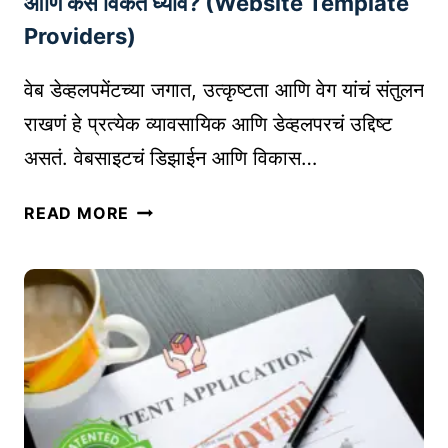
आणि कसे विकत घ्यावे? (Website Template
1
Providers)
0
स
वेब डेव्हलपमेंटच्या जगात, उत्कृष्टता आणि वेग यांचं संतुलन
र्वो
राखणं हे प्रत्येक व्यावसायिक आणि डेव्हलपरचं उद्दिष्ट
त्त
असतं. वेबसाइटचं डिझाईन आणि विकास…
म
A
वे
I
READ MORE
ब
ले
डे
ख
व्ह
न
ल
सा
प
ध
में
ने
ट
|
ला
T