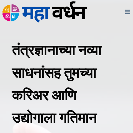
Skip
to
content
तंत्रज्ञानाच्या नव्या
साधनांसह तुमच्या
करिअर आणि
उद्योगाला गतिमान