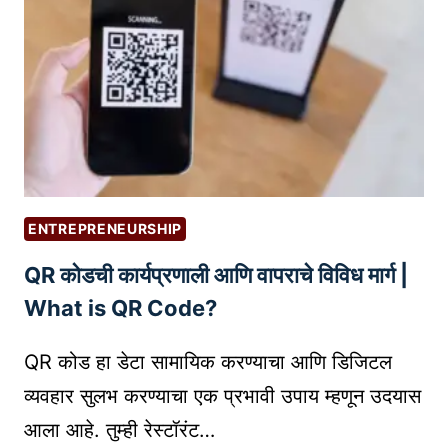
P
P
C
:
को
ण
ती
मा
र्के
ENTREPRENEURSHIP
टिं
QR कोडची कार्यप्रणाली आणि वापराचे विविध मार्ग |
ग
स्ट्रॅ
What is QR Code?
टे
जी
QR कोड हा डेटा सामायिक करण्याचा आणि डिजिटल
तु
व्यवहार सुलभ करण्याचा एक प्रभावी उपाय म्हणून उदयास
म
आला आहे. तुम्ही रेस्टॉरंट…
च्या