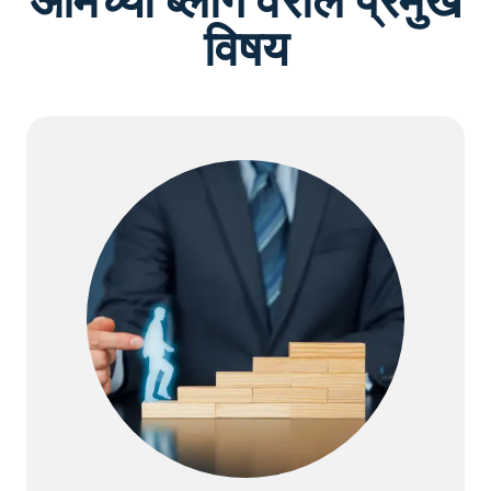
आमच्या ब्लॉग वरील प्रमुख
विषय