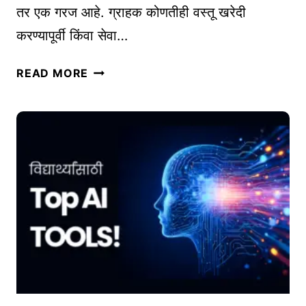
तर एक गरज आहे. ग्राहक कोणतीही वस्तू खरेदी
धि
करण्यापूर्वी किंवा सेवा…
क
वा
G
च
READ MORE
O
क
O
मि
G
ळ
L
वा
E
|
B
M
U
O
S
B
I
I
N
L
E
E
S
S