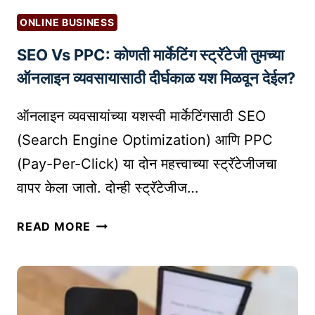
D
S
ह
U
ONLINE BUSINESS
)
त्त्वा
C
SEO Vs PPC: कोणती मार्केटिंग स्ट्रॅटेजी तुमच्या
ची
T
सं
ऑनलाइन व्यवसायासाठी दीर्घकाळ यश मिळवून देईल?
S
के
त
ऑनलाइन व्यवसायांच्या यशस्वी मार्केटिंगसाठी SEO
स्थ
(Search Engine Optimization) आणि PPC
ळं
(Pay-Per-Click) या दोन महत्त्वाच्या स्ट्रॅटेजीजचा
वापर केला जातो. दोन्ही स्ट्रॅटेजीज…
S
READ MORE
E
O
V
S