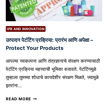
ग
O
ती
P
दे
A
णा
I
रे
W
IPR AND INNOVATION
स
R
उत्पादन पेटंटिंग प्रक्रिया: प्रारंभ आणि अपेक्षा –
र्वो
I
त्त
T
Protect Your Products
म
E
टे
R
आपल्या नवकल्पना आणि तंत्रज्ञानाचे संरक्षण करण्यासाठी
म्प
T
पेटंटिंग प्रक्रिया महत्त्वाची भूमिका बजावते. पेटंटिंगमुळे
ले
O
तुम्हाला तुमच्या शोधाचे कायदेशीर संरक्षण मिळते, ज्यामुळे
ट्स
O
इतरांना…
:
L
कु
S
उ
ठे
READ MORE
ची
त्पा
आ
सं