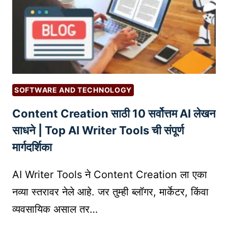
ब
ऑ
S
द
न
ल
ला
णा
इ
री
न
५
ओ
मो
ळ
SOFTWARE AND TECHNOLOGY
फ
ख
Content Creation साठी 10 सर्वोत्तम AI लेखन
त
दे
A
साधने | Top AI Writer Tools ची संपूर्ण
ण्या
I
चा
मार्गदर्शिका
T
मो
O
फ
AI Writer Tools ने Content Creation ला एका
O
त
नव्या स्तरावर नेले आहे. जर तुम्ही ब्लॉगर, मार्केटर, किंवा
L
आ
व्यवसायिक असाल तर…
S
णि
:
प्र