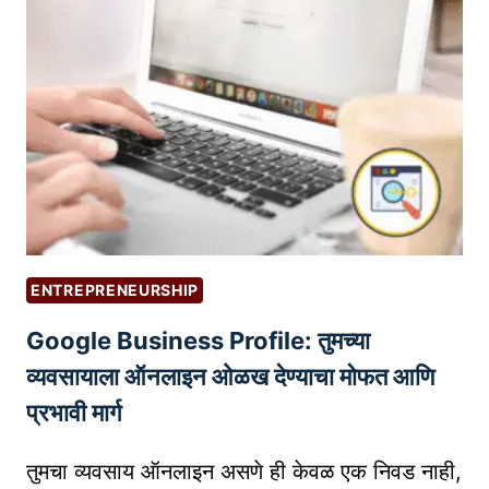
S
E
O
क
से
सु
धा
रा
वे
:
ENTREPRENEURSHIP
तु
Google Business Profile: तुमच्या
म
च्या
व्यवसायाला ऑनलाइन ओळख देण्याचा मोफत आणि
ब्लॉ
प्रभावी मार्ग
ग
ला
तुमचा व्यवसाय ऑनलाइन असणे ही केवळ एक निवड नाही,
अ