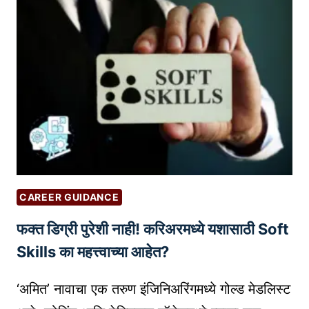
व
!
O
ज
डि
R
रू
जि
D
पां
ट
S
त
ल
र
यु
णा
गा
सा
त
ठी
स्व
टॉ
तः
प
ला
CAREER GUIDANCE
1
सु
फक्त डिग्री पुरेशी नाही! करिअरमध्ये यशासाठी Soft
0
र
सॉ
Skills का महत्त्वाच्या आहेत?
क्षि
फ्ट
त
वे
‘अमित’ नावाचा एक तरुण इंजिनिअरिंगमध्ये गोल्ड मेडलिस्ट
क
अ