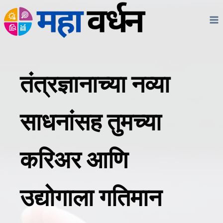
Skip
to
content
तंत्रज्ञानाच्या नव्या
साधनांसह तुमच्या
करिअर आणि
उद्योगाला गतिमान