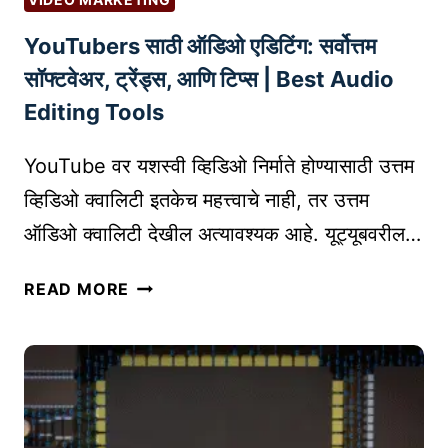
S
म
I
YouTubers साठी ऑडिओ एडिटिंग: सर्वोत्तम
ध्ये
O
य
सॉफ्टवेअर, ट्रेंड्स, आणि टिप्स | Best Audio
N
शा
T
Editing Tools
सा
O
ठी
O
YouTube वर यशस्वी व्हिडिओ निर्माते होण्यासाठी उत्तम
S
L
व्हिडिओ क्वालिटी इतकेच महत्त्वाचे नाही, तर उत्तम
O
S
ऑडिओ क्वालिटी देखील अत्यावश्यक आहे. यूट्यूबवरील…
F
T
Y
S
READ MORE
O
K
U
I
T
L
U
L
B
S
E