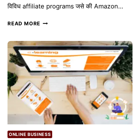
विविध affiliate programs जसे की Amazon…
टिं
ग
तु
READ MORE
स्ट्रॅ
म
टे
च्या
जी
ब्लॉ
ज
ग
सा
ठी
को
ण
ते
स
र्वो
त्त
म
ONLINE BUSINESS
A