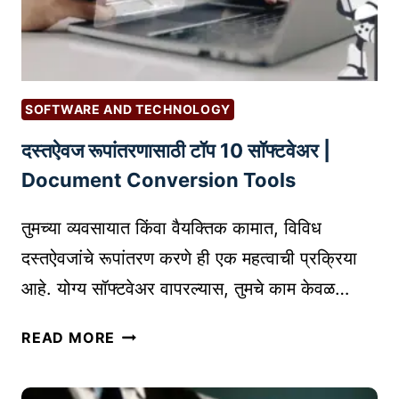
U
O
D
W
:
C
तु
O
म
M
SOFTWARE AND TECHNOLOGY
ची
P
दस्तऐवज रूपांतरणासाठी टॉप 10 सॉफ्टवेअर |
ए
E
क
Document Conversion Tools
T
चू
I
क
तुमच्या व्यवसायात किंवा वैयक्तिक कामात, विविध
T
आ
I
दस्तऐवजांचे रूपांतरण करणे ही एक महत्वाची प्रक्रिया
णि
O
आहे. योग्य सॉफ्टवेअर वापरल्यास, तुमचे काम केवळ…
खि
N
सा
K
द
READ MORE
रि
E
स्त
का
Y
ऐ
मा
W