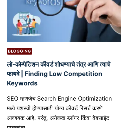
य
आ
श
हे
स्वी
त
हो
?
ण्या
क
सा
से
ठी
वा
BLOGGING
स
प
लो-कोम्पेटिशन कीवर्ड शोधण्याचे तंत्र आणि त्याचे
त
रा
त
य
फायदे | Finding Low Competition
शि
चे
Keywords
क
?
ण्या
SEO म्हणजेच Search Engine Optimization
ची
मध्ये यशस्वी होण्यासाठी योग्य कीवर्ड रिसर्च करणे
का
आवश्यक आहे. परंतु, अनेकदा ब्लॉगर किंवा वेबसाईट
आ
व
मालकांना…