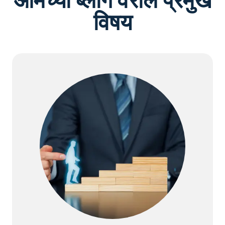
आमच्या ब्लॉग वरील प्रमुख
विषय