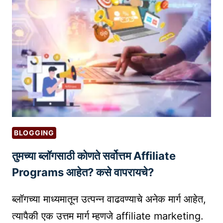
न
व्य
व
सा
या
सा
ठी
2
0
प्र
BLOGGING
भा
तुमच्या ब्लॉगसाठी कोणते सर्वोत्तम Affiliate
वी
कं
Programs आहेत? कसे वापरायचे?
टें
ट
ब्लॉगच्या माध्यमातून उत्पन्न वाढवण्याचे अनेक मार्ग आहेत,
मा
त्यापैकी एक उत्तम मार्ग म्हणजे affiliate marketing.
र्के