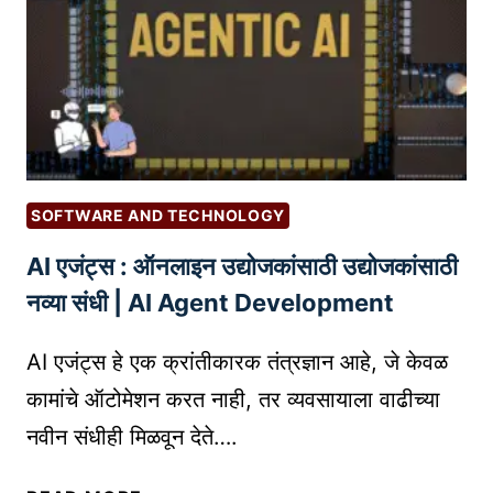
का
R
म
S
ह
सा
त्त्वा
ठी
च्या
ऑ
आ
डि
हे
ओ
त
SOFTWARE AND TECHNOLOGY
ए
?
AI एजंट्स : ऑनलाइन उद्योजकांसाठी उद्योजकांसाठी
डि
टिं
नव्या संधी | AI Agent Development
ग
:
AI एजंट्स हे एक क्रांतीकारक तंत्रज्ञान आहे, जे केवळ
स
कामांचे ऑटोमेशन करत नाही, तर व्यवसायाला वाढीच्या
र्वो
नवीन संधीही मिळवून देते….
त्त
म
A