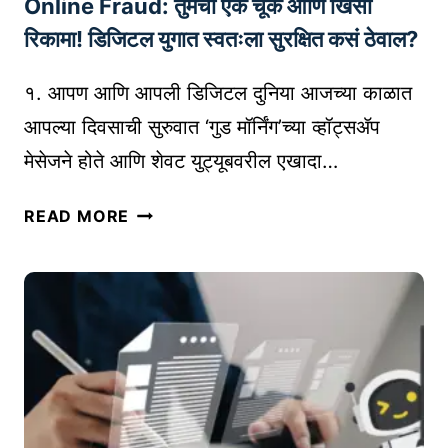
Online Fraud: तुमची एक चूक आणि खिसा
त्र
आ
रिकामा! डिजिटल युगात स्वतःला सुरक्षित कसं ठेवाल?
णि
त्या
१. आपण आणि आपली डिजिटल दुनिया आजच्या काळात
चे
आपल्या दिवसाची सुरुवात ‘गुड मॉर्निंग’च्या व्हॉट्सॲप
फा
मेसेजने होते आणि शेवट युट्यूबवरील एखादा…
य
दे
O
READ MORE
|
N
F
L
I
I
N
N
D
E
I
F
N
R
G
A
L