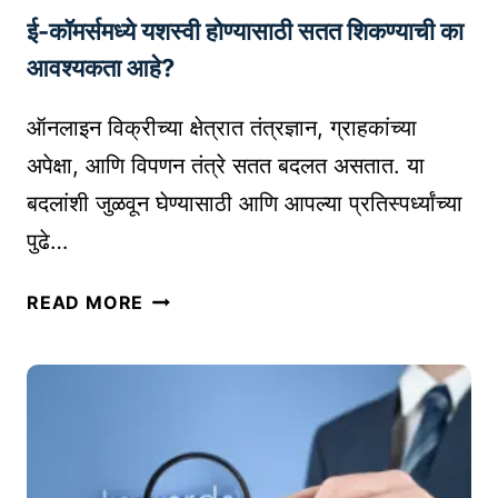
ई-कॉमर्समध्ये यशस्वी होण्यासाठी सतत शिकण्याची का
F
F
आवश्यकता आहे?
I
L
ऑनलाइन विक्रीच्या क्षेत्रात तंत्रज्ञान, ग्राहकांच्या
I
अपेक्षा, आणि विपणन तंत्रे सतत बदलत असतात. या
A
बदलांशी जुळवून घेण्यासाठी आणि आपल्या प्रतिस्पर्ध्यांच्या
T
पुढे…
E
P
ई
R
READ MORE
-
O
कॉ
G
म
R
र्स
A
म
M
ध्ये
S