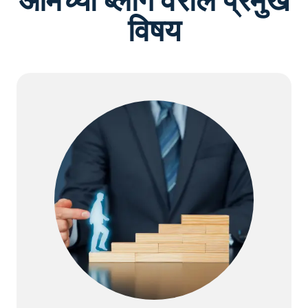
आमच्या ब्लॉग वरील प्रमुख
विषय