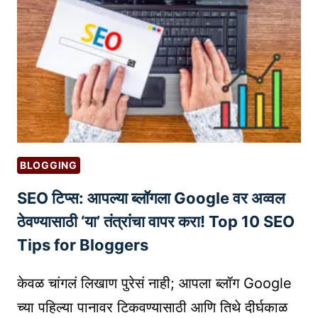
G
E
T
I
N
G
A
D
S
BLOGGING
:
SEO टिप्स: आपल्या ब्लॉगला Google वर अव्वल
ई
-
ठेवण्यासाठी ‘या’ तंत्रांचा वापर करा! Top 10 SEO
कॉ
Tips for Bloggers
म
र्स
केवळ चांगलं लिखाण पुरेसं नाही; आपला ब्लॉग Google
मा
च्या पहिल्या पानावर टिकवण्यासाठी आणि तिथे दीर्घकाळ
र्के