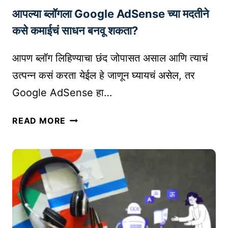
भा
आपल्या ब्लॉगला Google AdSense च्या मदतीने
G
वी
L
तं
कसे कमाईचं साधन बनवू शकता?
E
त्र
व
आपण ब्लॉग लिहिण्याचा छंद जोपासत असाल आणि त्याचं
र
उत्पन्न कसं करता येईल हे जाणून घ्यायचं असेल, तर
अ
Google AdSense हा…
व्व
ल
आ
READ MORE
ठे
प
व
ल्या
ण्या
ब्लॉ
सा
ग
ठी
ला
‘
G
या
O
’
O