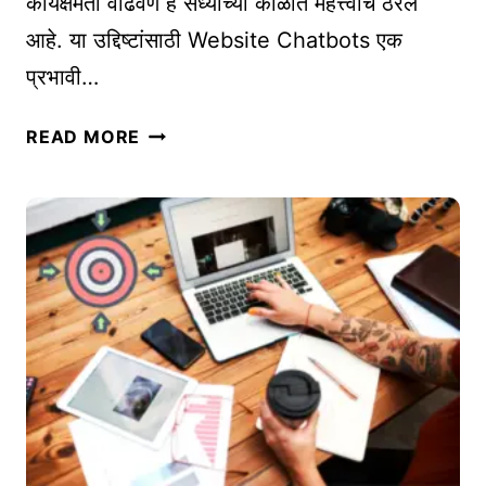
कार्यक्षमता वाढवणे हे सध्याच्या काळात महत्त्वाचे ठरले
T
आहे. या उद्दिष्टांसाठी Website Chatbots एक
E
प्रभावी…
R
N
ग्रा
READ MORE
A
ह
T
क
I
से
O
वा
N
सु
A
धा
L
र
L
ण्या
Y
सा
ठी
उ
प