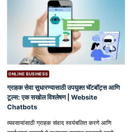
S
क
व्य
सा
व
मि
सा
ळ
या
वा
सा
वा
ठी
?
प्र
|
भा
S
वी
ONLINE BUSINESS
E
बि
L
ग्राहक सेवा सुधारण्यासाठी उपयुक्त चॅटबॉट्स आणि
झ
L
ने
टूल्स: एक सखोल विश्लेषण | Website
I
स
Chatbots
N
मॉ
G
डे
व्यवसायांसाठी ग्राहक संवाद स्वयंचलित करणे आणि
I
ल्स
N