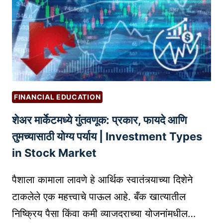
वि
त
श्ले
ब्लॉ
ष
ग
ण
सु
|
रू
W
क
E
रू
B
FINANCIAL EDUCATION
न
S
शेअर मार्केटमध्ये गुंतवणूक: प्रकार, फायदे आणि
वे
I
ग
तुमच्यासाठी योग्य पर्याय | Investment Types
T
ळे
E
in Stock Market
क
C
से
H
पैशाला कामाला लावणे हे आर्थिक स्वातंत्र्याच्या दिशेने
ठ
A
टाकलेले एक महत्त्वाचे पाऊल आहे. बँक खात्यातील
रा
T
निष्क्रिय पैसा किंवा कमी व्याजदराच्या योजनांमधील…
वे
B