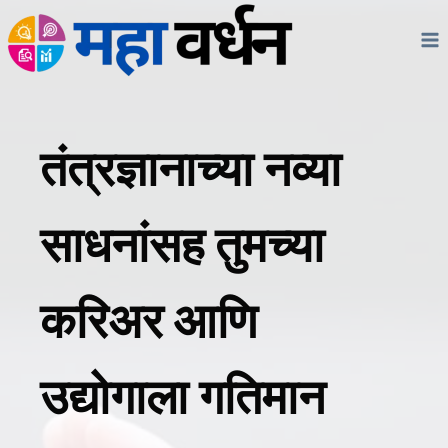
Skip
to
content
तंत्रज्ञानाच्या नव्या
साधनांसह तुमच्या
करिअर आणि
उद्योगाला गतिमान