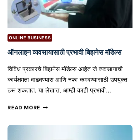
O
द्वा
L
रे
E
आं
A
त
R
र
ONLINE BUSINESS
N
रा
N
ऑनलाइन व्यवसायासाठी प्रभावी बिझनेस मॉडेल्स
ष्ट्री
E
य
W
विविध प्रकारचे बिझनेस मॉडेल्स आहेत जे व्यवसायाची
बा
L
जा
कार्यक्षमता वाढवण्यास आणि नफा कमवण्यासाठी उपयुक्त
A
र
ठरू शकतात. या लेखात, आम्ही काही प्रभावी…
N
पे
G
ठे
ऑ
READ MORE
U
त
न
A
प्र
ला
G
वे
इ
E
श
न