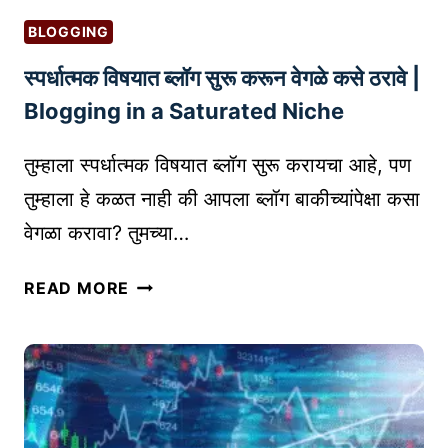
यु
BLOGGING
क्त
स्पर्धात्मक विषयात ब्लॉग सुरू करून वेगळे कसे ठरावे |
चॅ
ट
Blogging in a Saturated Niche
बॉ
ट्स
तुम्हाला स्पर्धात्मक विषयात ब्लॉग सुरू करायचा आहे, पण
आ
तुम्हाला हे कळत नाही की आपला ब्लॉग बाकीच्यांपेक्षा कसा
णि
वेगळा करावा? तुमच्या…
टू
ल्स
स्प
READ MORE
:
र्धा
ए
त्म
क
क
स
वि
खो
ष
ल
या