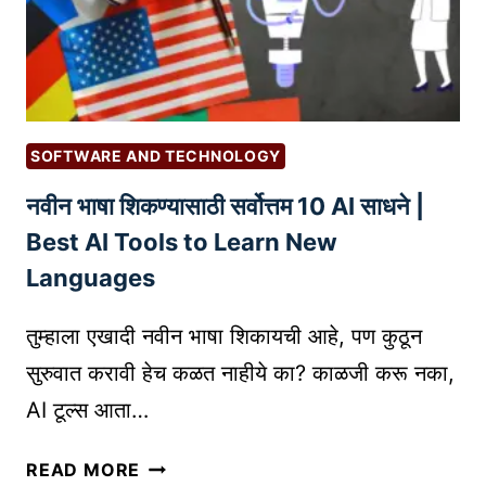
तं
G
त्रां
L
चा
E
वा
A
प
D
र
SOFTWARE AND TECHNOLOGY
S
क
नवीन भाषा शिकण्यासाठी सर्वोत्तम 10 AI साधने |
E
रा
N
Best AI Tools to Learn New
!
S
T
Languages
E
O
च्या
P
तुम्हाला एखादी नवीन भाषा शिकायची आहे, पण कुठून
म
1
सुरुवात करावी हेच कळत नाहीये का? काळजी करू नका,
द
0
AI टूल्स आता…
ती
S
ने
E
न
क
READ MORE
O