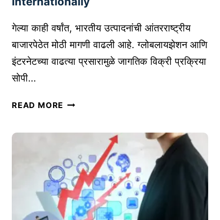
Internationally
सा
ध
गेल्या काही वर्षांत, भारतीय उत्पादनांची आंतरराष्ट्रीय
ने
बाजारपेठेत मोठी मागणी वाढली आहे. ग्लोबलायझेशन आणि
|
इंटरनेटच्या वाढत्या प्रसारामुळे जागतिक विक्री प्रक्रिया
B
E
सोपी…
S
T
ई
READ MORE
A
-
I
कॉ
T
म
O
र्स
O
प्लॅ
L
ट
S
फॉ
T
र्म्स