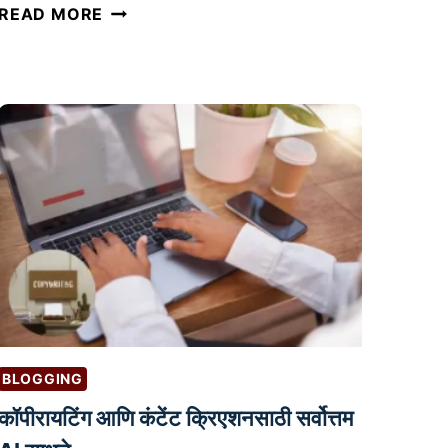
ऑ
READ MORE
न
ला
इ
न
वि
क्रे
त्यां
सा
ठी
स
र्वो
त्त
म
BLOGGING
ई
मे
कॉपीरायटिंग आणि कंटेंट क्रिएशनसाठी सर्वोत्तम
ल