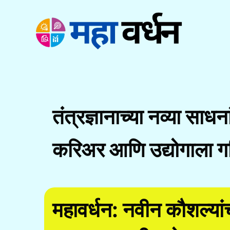
Skip
to
content
तंत्रज्ञानाच्या नव्या साधन
करिअर आणि उद्योगाला ग
महावर्धन: नवीन कौशल्य