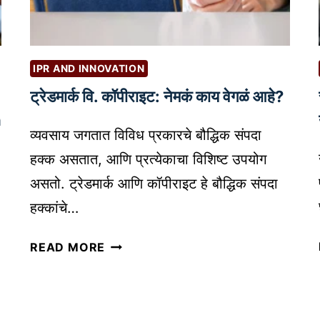
त्पा
र्ग
द
द
न
र्श
बा
क
IPR AND INNOVATION
जा
|
ट्रेडमार्क वि. कॉपीराइट: नेमकं काय वेगळं आहे?
रा
S
त
n
I
व्यवसाय जगतात विविध प्रकारचे बौद्धिक संपदा
आ
L
ण
हक्क असतात, आणि प्रत्येकाचा विशिष्ट उपयोग
O
ण्या
S
असतो. ट्रेडमार्क आणि कॉपीराइट हे बौद्धिक संपदा
ची
T
हक्कांचे…
र
R
ण
U
ट्रे
READ MORE
नी
C
ड
ती
T
मा
U
र्क
R