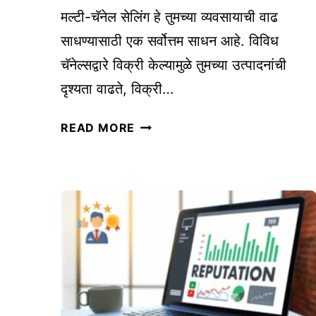
ता
मल्टी-चॅनेल सेलिंग हे तुमच्या व्यवसायाची वाढ
ती
साधण्यासाठी एक सर्वोत्तम साधन आहे. विविध
ल
चॅनेल्सद्वारे विक्री केल्यामुळे तुमच्या उत्पादनांची
P
A
दृश्यता वाढते, विक्री…
T
म
E
READ MORE
ल्टी
N
-
T
चॅ
F
ने
I
ल
L
से
I
लिं
N
ग
G
चे
ची
फा
प्र