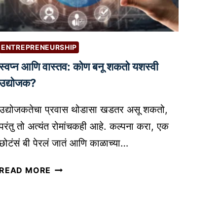
टें
ण्या
ट
सा
क्रि
ठी
ए
B
ENTREPRENEURSHIP
श
E
स्वप्न आणि वास्तव: कोण बनू शकतो यशस्वी
न
S
सा
T
उद्योजक?
ठी
E
स
M
उद्योजकतेचा प्रवास थोडासा खडतर असू शकतो,
र्वो
A
परंतु तो अत्यंत रोमांचकही आहे. कल्पना करा, एक
त्त
I
छोटंसं बी पेरलं जातं आणि काळाच्या…
म
L
A
M
स्व
READ MORE
I
A
प्न
सा
R
आ
ध
K
णि
ने
E
वा