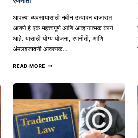
रणनीती
म
रँ
आपल्या व्यवसायासाठी नवीन उत्पादन बाजारात
किं
आणणे हे एक महत्त्वपूर्ण आणि आव्हानात्मक कार्य
ग
आहे. यासाठी योग्य योजना, रणनीती, आणि
आ
अंमलबजावणी आवश्यक…
णि
प्रा
व्य
READ MORE
धि
व
कृ
सा
त
या
प
सा
णा
ठी
सा
न
ठी
वे
चा
उ
मा