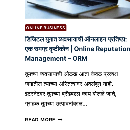
य
क्रि
दे
या
आ
ONLINE BUSINESS
णि
प्र
डिजिटल युगात व्यवसायाची ऑनलाइन प्रतिष्ठा:
भा
एक समग्र दृष्टीकोन | Online Reputatio
वी
Management – ORM
तं
त्र
तुमच्या व्यवसायाची ओळख आता केवळ प्रत्यक्ष
जगातील त्याच्या अस्तित्वावर अवलंबून नाही.
इंटरनेटवर तुमच्या ब्रँडबद्दल काय बोलले जाते,
ग्राहक तुमच्या उत्पादनांबद्दल…
डि
READ MORE
जि