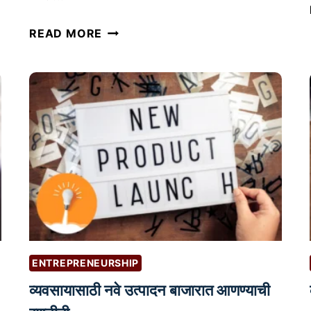
ब्लॉ
READ MORE
गिं
ग
म
धी
ल
‘
सि
लो
स्ट्र
क्च
र
’
ENTREPRENEURSHIP
,
व्यवसायासाठी नवे उत्पादन बाजारात आणण्याची
उ
त्त