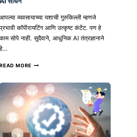
AI साधने
मा
र्के
आपल्या व्यवसायाच्या यशाची गुरुकिल्ली म्हणजे
टिं
प्रभावी कॉपीरायटिंग आणि उत्कृष्ट कंटेंट. पण हे
ग
काम सोपे नाही. सुदैवाने, आधुनिक AI तंत्रज्ञानाने
सा
ध
हे…
ने
कॉ
:
READ MORE
पी
तु
रा
म
य
ची
टिं
वि
ग
क्री
आ
वा
णि
ढ
कं
व