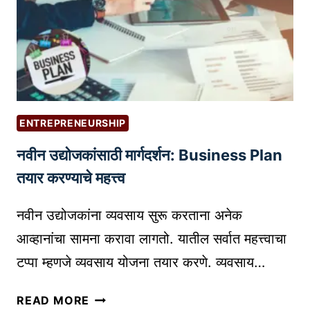
सु
E
रू
S
क
T
रा
F
:
R
स
E
र्वो
E
ENTREPRENEURSHIP
त्त
W
नवीन उद्योजकांसाठी मार्गदर्शन: Business Plan
म
O
मो
तयार करण्याचे महत्त्व
R
फ
D
त
नवीन उद्योजकांना व्यवसाय सुरू करताना अनेक
P
सा
R
आव्हानांचा सामना करावा लागतो. यातील सर्वात महत्त्वाचा
ध
E
टप्पा म्हणजे व्यवसाय योजना तयार करणे. व्यवसाय…
नां
S
चा
S
न
READ MORE
वा