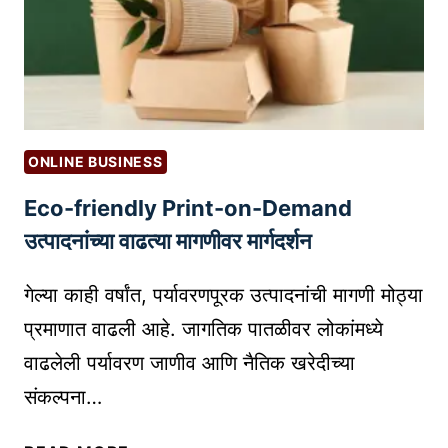
त्त्व
ल
|
तं
C
त्र
I
ज्ञा
B
ना
I
च्या
L
ONLINE BUSINESS
म
S
Eco-friendly Print-on-Demand
द
C
ती
उत्पादनांच्या वाढत्या मागणीवर मार्गदर्शन
O
ने
R
न
गेल्या काही वर्षांत, पर्यावरणपूरक उत्पादनांची मागणी मोठ्या
E
वे
A
प्रमाणात वाढली आहे. जागतिक पातळीवर लोकांमध्ये
प्रो
N
वाढलेली पर्यावरण जाणीव आणि नैतिक खरेदीच्या
जे
D
संकल्पना…
क्ट्स
B
क
U
E