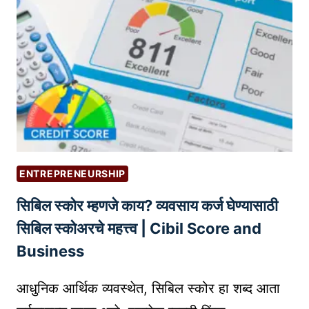
A
द
P
णी
P
:
I
तु
N
म
G
च्या
I
ब्रँ
N
ड
D
चे
E
ENTREPRENEURSHIP
का
T
सिबिल स्कोर म्हणजे काय? व्यवसाय कर्ज घेण्यासाठी
य
A
दे
सिबिल स्कोअरचे महत्त्व | Cibil Score and
I
शी
L
Business
र
सं
आधुनिक आर्थिक व्यवस्थेत, सिबिल स्कोर हा शब्द आता
र