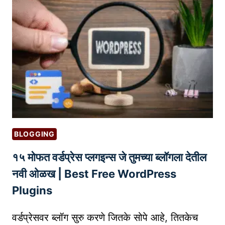
न
-
डि
मां
ड
(
P
O
D
)
BLOGGING
व्य
१५ मोफत वर्डप्रेस प्लगइन्स जे तुमच्या ब्लॉगला देतील
व
सा
नवी ओळख | Best Free WordPress
य
Plugins
म्ह
ण
वर्डप्रेसवर ब्लॉग सुरु करणे जितके सोपे आहे, तितकेच
जे