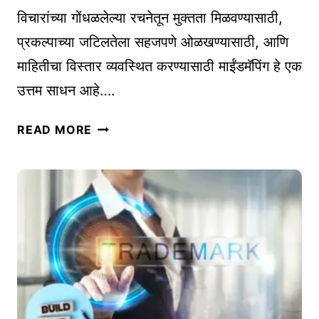
O
I
विचारांच्या गोंधळलेल्या रचनेतून मुक्तता मिळवण्यासाठी,
N
N
B
प्रकल्पाच्या जटिलतेला सहजपणे ओळखण्यासाठी, आणि
E
U
माहितीचा विस्तार व्यवस्थित करण्यासाठी माईंडमॅपिंग हे एक
S
D
उत्तम साधन आहे….
S
G
P
E
मा
L
READ MORE
T
ईं
A
ड
N
मॅ
त
पिं
या
ग
र
:
क
ए
र
क
ण्या
प्र
चे
भा