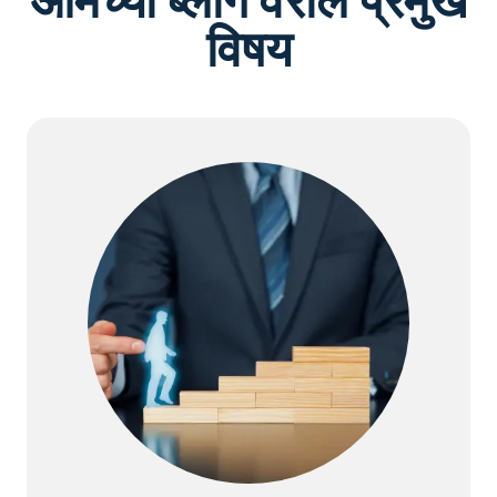
आमच्या ब्लॉग वरील प्रमुख
विषय