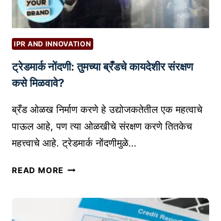
म
वी
ह
वि
त्त्व
चा
IPR AND INNOVATION
र
ट्रेडमार्क नोंदणी: तुमच्या ब्रँडचे कायदेशीर संरक्षण
मं
थ
कसे मिळवावे?
न
प
ब्रँड ओळख निर्माण करणे हे उद्योजकतेतील एक महत्वाचे
द्ध
पाऊल आहे, पण त्या ओळखीचे संरक्षण करणे तितकेच
ती
महत्त्वाचे आहे. ट्रेडमार्क नोंदणीमुळे…
|
M
ट्रे
READ MORE
I
ड
N
मा
D
र्क
M
नों