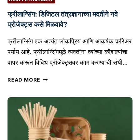
य
फ्रीलान्सिंग: डिजिटल तंत्रज्ञानाच्या मदतीने नवे
क
र्ज
प्रोजेक्ट्स कसे मिळवावे?
घे
ण्या
फ्रीलान्सिंग एक अत्यंत लोकप्रिय आणि आकर्षक करिअर
सा
पर्याय आहे. फ्रीलान्सिंगमुळे व्यक्तींना त्यांच्या कौशल्यांचा
ठी
वापर करून विविध प्रोजेक्ट्सवर काम करण्याची संधी…
सि
बि
फ्री
READ MORE
ल
ला
स्को
न्सिं
अ
ग
र
:
चे
डि
म
जि
ह
ट