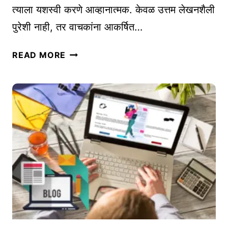
त्याला यशस्वी करणे आव्हानात्मक. केवळ उत्तम लेखनशैली
का
पुरेशी नाही, तर वाचकांना आकर्षित…
य
?
१
सु
READ MORE
५
रु
मो
वा
फ
त
त
क
व
शी
र्ड
क
प्रे
रा
स
वी
प्ल
?
ग
(
इ
P
न्स
R