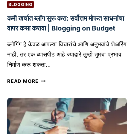
जे
I
BLOGGING
तु
N
कमी खर्चात ब्लॉग सुरू करा: सर्वोत्तम मोफत साधनांचा
म
T
च्या
-
वापर कसा करावा | Blogging on Budget
ब्लॉ
O
ग
N
ब्लॉगिंग हे केवळ आपल्या विचारांचे आणि अनुभवांचे शेअरिंग
ला
-
नाही, तर एक व्यासपीठ आहे ज्याद्वारे तुम्ही तुमचा प्रभाव
दे
D
निर्माण करू शकता…
ती
E
ल
M
क
READ MORE
न
A
मी
वी
N
ख
ओ
D
र्चा
ळ
)
त
ख
ब्लॉ
|
ग
B