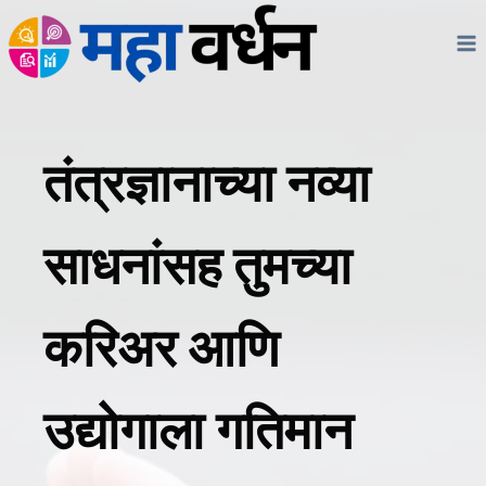
Skip
to
content
तंत्रज्ञानाच्या नव्या
साधनांसह तुमच्या
करिअर आणि
उद्योगाला गतिमान