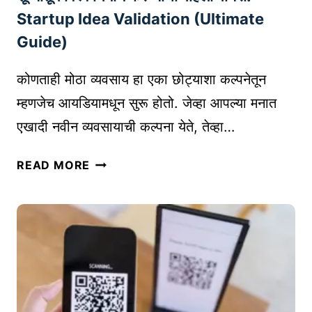
भा
Startup Idea Validation (Ultimate
वी
Guide)
व
र्ण
कोणताही मोठा व्यवसाय हा एका छोट्याशा कल्पनेतून
न
म्हणजेच आयडियामधून सुरू होतो. जेव्हा आपल्या मनात
क
एखादी नवीन व्यवसायाची कल्पना येते, तेव्हा…
से
लि
शू
हा
READ MORE
न्या
वे
तू
?
न
|
वि
T
श्व
H
नि
E
र्मा
A
ण