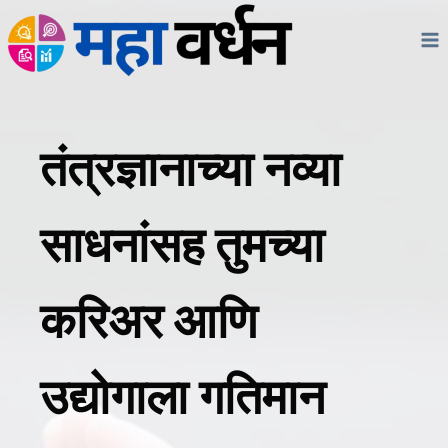
Skip
to
content
तंत्रज्ञानाच्या नव्या
साधनांसह तुमच्या
करिअर आणि
उद्योगाला गतिमान