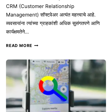
मा
U
CRM (Customer Relationship
र्ग
L
Management) सॉफ्टवेअर अत्यंत महत्त्वाचे आहे.
|
T
व्यवसायांना त्यांच्या ग्राहकांशी अधिक सुसंगतपणे आणि
W
I
H
कार्यक्षमतेने…
M
A
A
T
व्य
READ MORE
T
I
व
E
S
सा
G
Q
या
U
R
सा
I
C
ठी
D
O
बे
E
D
स्ट
)
E
C
?
R
M