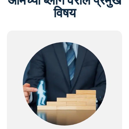
आमच्या ब्लॉग वरील प्रमुख
विषय