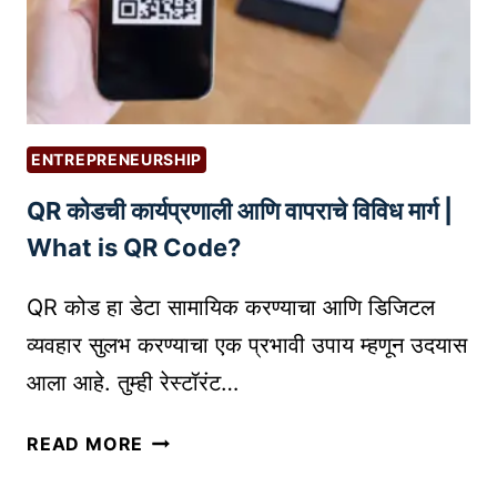
R
क
T
र
O
ण्या
F
ची
W
प
R
ENTREPRENEURSHIP
हि
I
QR कोडची कार्यप्रणाली आणि वापराचे विविध मार्ग |
ली
T
पा
I
What is QR Code?
य
N
री
G
QR कोड हा डेटा सामायिक करण्याचा आणि डिजिटल
:
P
व्यवहार सुलभ करण्याचा एक प्रभावी उपाय म्हणून उदयास
S
R
आला आहे. तुम्ही रेस्टॉरंट…
T
O
A
D
Q
READ MORE
R
U
R
T
C
को