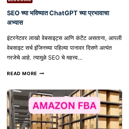
म
U
SEO च्या भविष्यात ChatGPT च्या प्रभावाचा
सा
S
ध
I
अभ्यास
ने
N
|
E
इंटरनेटवर लाखो वेबसाइट्स आणि कंटेंट असताना, आपली
T
S
वेबसाइट सर्च इंजिनच्या पहिल्या पानावर दिसणे अत्यंत
O
S
गरजेचे आहे. त्यामुळे SEO चे महत्त्व…
P
P
1
R
S
READ MORE
0
O
E
E
F
O
-
I
च्या
C
L
भ
O
E
वि
M
ष्या
M
त