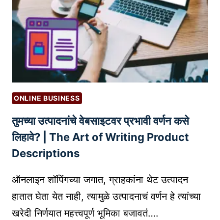
पॅ
न
का
र्ड
का
म
ह
त्त्वा
ONLINE BUSINESS
चे
तुमच्या उत्पादनांचे वेबसाइटवर प्रभावी वर्णन कसे
आ
हे
लिहावे? | The Art of Writing Product
?
Descriptions
ऑनलाइन शॉपिंगच्या जगात, ग्राहकांना थेट उत्पादन
हातात घेता येत नाही, त्यामुळे उत्पादनाचं वर्णन हे त्यांच्या
खरेदी निर्णयात महत्त्वपूर्ण भूमिका बजावतं….