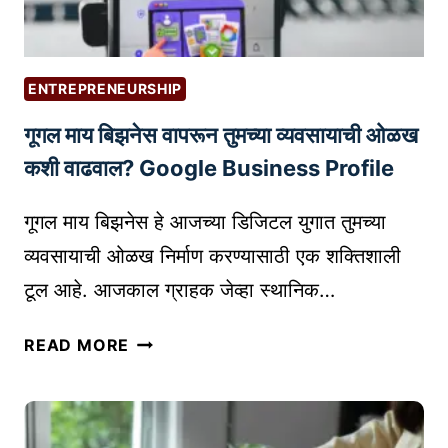
सॉ
फ्ट
वे
ENTREPRENEURSHIP
अ
गूगल माय बिझनेस वापरून तुमच्या व्यवसायाची ओळख
र
:
कशी वाढवाल? Google Business Profile
फा
य
गूगल माय बिझनेस हे आजच्या डिजिटल युगात तुमच्या
दे
व्यवसायाची ओळख निर्माण करण्यासाठी एक शक्तिशाली
आ
टूल आहे. आजकाल ग्राहक जेव्हा स्थानिक…
णि
वा
गू
READ MORE
प
ग
र
ल
मा
य