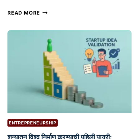
तु
READ MORE
म
च्या
उ
त्पा
द
नां
चे
वे
ब
सा
इ
ट
व
ENTREPRENEURSHIP
र
शून्यातून विश्व निर्माण करण्याची पहिली पायरी:
प्र