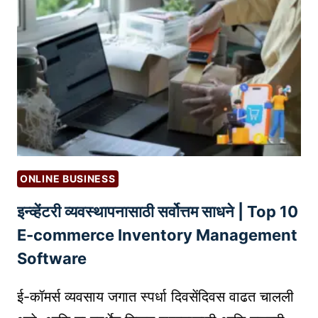
बि
झ
ने
स
वा
प
रू
न
तु
ONLINE BUSINESS
म
इन्व्हेंटरी व्यवस्थापनासाठी सर्वोत्तम साधने | Top 10
च्या
व्य
E-commerce Inventory Management
व
Software
सा
या
ई-कॉमर्स व्यवसाय जगात स्पर्धा दिवसेंदिवस वाढत चालली
ची