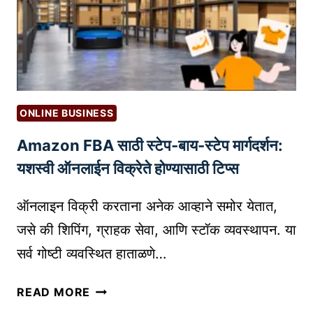
E
C
R
H
C
A
E
T
I
G
N
P
V
ONLINE BUSINESS
T
E
Amazon FBA साठी स्टेप-बाय-स्टेप मार्गदर्शन:
च्या
N
प्र
यशस्वी ऑनलाईन विक्रेते होण्यासाठी टिप्स
T
भा
O
वा
ऑनलाइन विक्री करताना अनेक आव्हाने समोर येतात,
R
चा
Y
जसे की शिपिंग, ग्राहक सेवा, आणि स्टॉक व्यवस्थापन. या
अ
M
सर्व गोष्टी व्यवस्थित हाताळणे…
भ्या
A
स
N
A
READ MORE
A
M