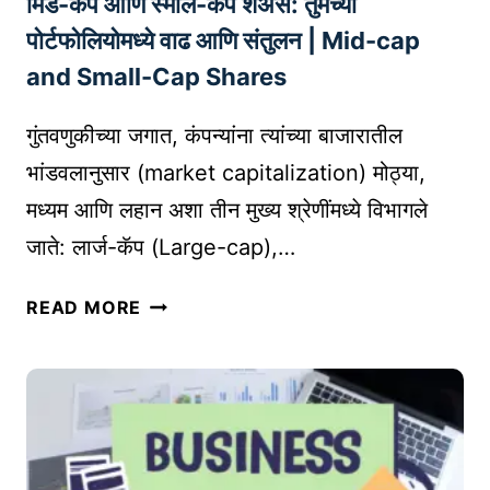
मिड-कॅप आणि स्मॉल-कॅप शेअर्स: तुमच्या
पा
!
सू
T
पोर्टफोलियोमध्ये वाढ आणि संतुलन | Mid-cap
न
O
and Small-Cap Shares
क
P
सा
1
गुंतवणुकीच्या जगात, कंपन्यांना त्यांच्या बाजारातील
सु
0
भांडवलानुसार (market capitalization) मोठ्या,
र
S
मध्यम आणि लहान अशा तीन मुख्य श्रेणींमध्ये विभागले
क्षि
E
त
O
जाते: लार्ज-कॅप (Large-cap),…
क
T
रा
मि
I
READ MORE
वा
ड
P
|
-
S
O
कॅ
F
N
प
O
L
आ
R
I
णि
B