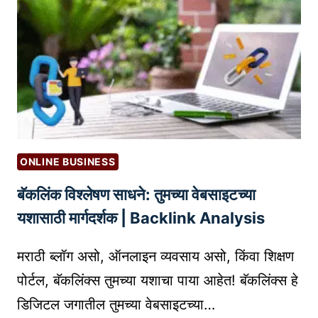
व्य
टिं
व
ग
सा
चा
या
चे
सा
ह
ठी
रा
प्र
क
भा
सा
वी
ब
ONLINE BUSINESS
वे
द
बॅकलिंक विश्लेषण साधने: तुमच्या वेबसाइटच्या
ब
ल
सा
यशासाठी मार्गदर्शक | Backlink Analysis
त
इ
आ
ट
मराठी ब्लॉग असो, ऑनलाइन व्यवसाय असो, किंवा शिक्षण
हे
त
?
पोर्टल, बॅकलिंक्स तुमच्या यशाचा पाया आहेत! बॅकलिंक्स हे
या
डिजिटल जगातील तुमच्या वेबसाइटच्या…
र