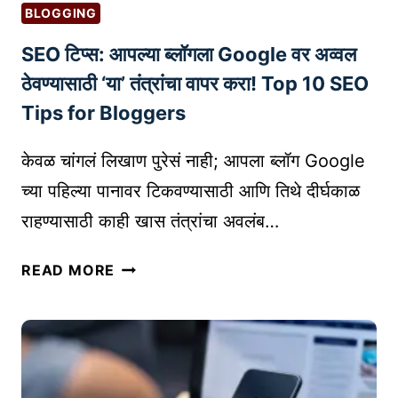
प
च
BLOGGING
र
णी
SEO टिप्स: आपल्या ब्लॉगला Google वर अव्वल
क
टा
रू
ठेवण्यासाठी ‘या’ तंत्रांचा वापर करा! Top 10 SEO
ळ
न
ण्या
Tips for Bloggers
व्य
सा
व
ठी
केवळ चांगलं लिखाण पुरेसं नाही; आपला ब्लॉग Google
सा
सा
च्या पहिल्या पानावर टिकवण्यासाठी आणि तिथे दीर्घकाळ
या
य
राहण्यासाठी काही खास तंत्रांचा अवलंब…
ची
ब
जा
र
S
हि
READ MORE
सु
E
रा
र
O
त
क्षा
टि
क
धो
प्स
शी
र
:
क
ण