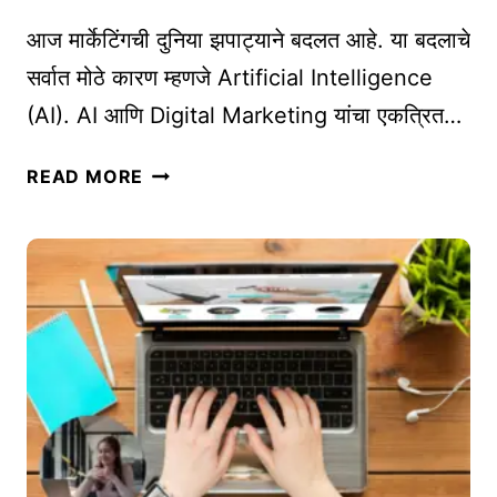
S
A
I
आज मार्केटिंगची दुनिया झपाट्याने बदलत आहे. या बदलाचे
P
N
A
सर्वात मोठे कारण म्हणजे Artificial Intelligence
E
N
(AI). AI आणि Digital Marketing यांचा एकत्रित…
S
D
S
S
A
READ MORE
:
M
I
य
A
आ
श
L
णि
स्वी
L
D
हो
-
I
ण्या
C
G
सा
A
I
ठी
P
T
को
S
A
ण
H
L
ता
A