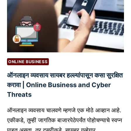
आ
रा
क
प
वी
से
ल्या
?
त
ब्लॉ
या
ग
र
ला
क
G
रा
O
ONLINE BUSINESS
वे
O
?
ऑनलाइन व्यवसाय सायबर हल्ल्यांपासून कसा सुरक्षित
G
L
करावा | Online Business and Cyber
E
Threats
व
र
ऑनलाइन व्यवसाय चालवणे म्हणजे एक मोठे आव्हान आहे.
अ
एकीकडे, तुम्ही जागतिक बाजारपेठेपर्यंत पोहोचण्याचे स्वप्न
व्व
पाहत असता, तर दुसरीकडे, सायबर गुन्हेगार…
ल