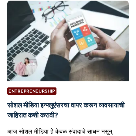
E
R
S
E
C
U
R
I
T
Y
B
ENTREPRENEURSHIP
A
सोशल मीडिया इन्फ्लुएंसरचा वापर करून व्यवसायाची
S
I
जाहिरात कशी करावी?
C
S
आज सोशल मीडिया हे केवळ संवादाचे साधन नसून,