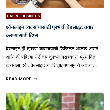
M
मा
R
A
र्ग
E
R
नि
ONLINE BUSINESS
S
K
व
ऑनलाइन व्यवसायासाठी प्रभावी वेबसाइट तयार
E
डा
T
करण्यासाठी टिप्स
ल
I
?
N
वेबसाइट ही तुमच्या व्यवसायाची डिजिटल ओळख असते,
G
आणि ती पहिल्या भेटीतच तुमच्या ग्राहकांना प्रभावित
चा
करायला हवी. वेबसाइटच्या डिझाइनपासून ते त्याच्या…
प
रि
ऑ
READ MORE
णा
न
म
ला
:
इ
मा
न
र्के