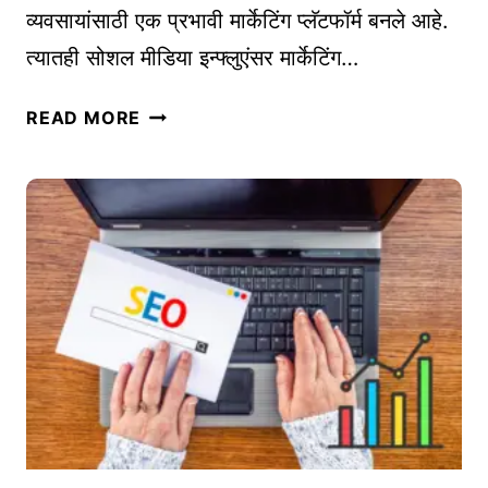
प्र
व्यवसायांसाठी एक प्रभावी मार्केटिंग प्लॅटफॉर्म बनले आहे.
त्ये
त्यातही सोशल मीडिया इन्फ्लुएंसर मार्केटिंग…
क
व्य
सो
READ MORE
व
श
सा
ल
या
मी
सा
डि
ठी
या
|
इ
का
न्फ्लु
य
एं
दे
स
शी
र
र
चा
अ
वा
ड