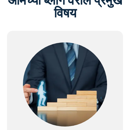
आमच्या ब्लॉग वरील प्रमुख
विषय