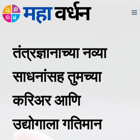
Skip
to
content
तंत्रज्ञानाच्या नव्या
साधनांसह तुमच्या
करिअर आणि
उद्योगाला गतिमान