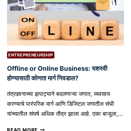
N
स्मॉ
L
E
ल
O
B
-
G
U
कॅ
G
S
प
E
I
शे
R
N
अ
S
ENTREPRENEURSHIP
E
र्स
S
Offline or Online Business: यशस्वी
:
S
तु
होण्यासाठी कोणता मार्ग निवडाल?
A
म
N
च्या
तंत्रज्ञानाच्या झपाट्याने बदलणाऱ्या जगात, व्यवसाय
D
पो
करण्याचे पारंपरिक मार्ग आणि डिजिटल जगातील संधी
C
र्ट
यांच्यातील संघर्ष अधिक तीव्र झाला आहे. एका बाजूला,…
Y
फो
B
लि
O
READ MORE
E