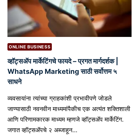
ध
G
प्र
O
का
O
र
G
आ
L
णि
E
ONLINE BUSINESS
व्य
B
व्हॉट्सॲप मार्केटिंगचे फायदे – प्रगत मार्गदर्शक |
व
U
सा
WhatsApp Marketing साठी सर्वोत्तम ५
S
या
I
साधने
सा
N
ठी
E
व्यवसायांना त्यांच्या ग्राहकांशी प्रभावीपणे जोडले
यो
S
जाण्यासाठी नवनवीन माध्यमांपैकीच एक अत्यंत शक्तिशाली
ग्य
S
आणि परिणामकारक माध्यम म्हणजे व्हॉट्सॲप मार्केटिंग.
से
P
वा
जगात व्हॉट्सॲपचे २ अब्जाहून…
R
क