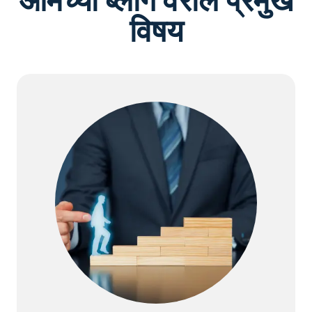
आमच्या ब्लॉग वरील प्रमुख
विषय