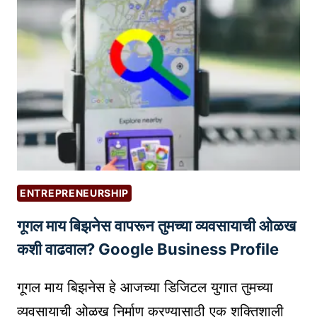
N
I
व
T
A
क
I
ल्प
A
नां
L
चे
T
सं
I
र
P
क्ष
S
ण
F
क
O
ENTREPRENEURSHIP
रा
R
गूगल माय बिझनेस वापरून तुमच्या व्यवसायाची ओळख
:
R
भा
कशी वाढवाल? Google Business Profile
E
र
M
ता
गूगल माय बिझनेस हे आजच्या डिजिटल युगात तुमच्या
O
ती
T
व्यवसायाची ओळख निर्माण करण्यासाठी एक शक्तिशाली