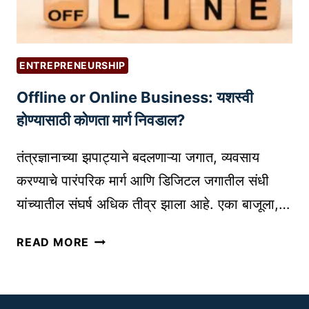
ना
K
चा
E
उ
T
प
I
ENTREPRENEURSHIP
यो
N
Offline or Online Business: यशस्वी
ग
G
|
होण्यासाठी कोणता मार्ग निवडाल?
सा
E
ठी
D
तंत्रज्ञानाच्या झपाट्याने बदलणाऱ्या जगात, व्यवसाय
स
U
र्वो
करण्याचे पारंपरिक मार्ग आणि डिजिटल जगातील संधी
C
त्त
यांच्यातील संघर्ष अधिक तीव्र झाला आहे. एका बाजूला,…
A
म
T
५
O
READ MORE
I
सा
F
O
ध
F
N
ने
L
T