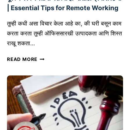
M
त्या
| Essential Tips for Remote Working
E
सं
R
धी
तुम्ही कधी असा विचार केला आहे का, की घरी बसून काम
R
आ
E
करता करता तुम्ही ऑफिससारखी उत्पादकता आणि शिस्त
णि
T
राखू शकता…
आ
E
व्हा
N
दू
READ MORE
ने
T
र
|
I
स्थ
E
O
का
X
N
म
P
क
O
र
R
ता
T
ना
O
य