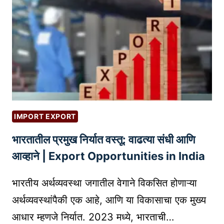
व
ण्या
सा
ठी
९
मा
र्ग
:
तु
IMPORT EXPORT
म
भारतातील प्रमुख निर्यात वस्तू: वाढत्या संधी आणि
च्या
ब्रँ
आव्हाने | Export Opportunities in India
ड
ला
भारतीय अर्थव्यवस्था जगातील वेगाने विकसित होणाऱ्या
य
अर्थव्यवस्थांपैकी एक आहे, आणि या विकासाचा एक मुख्य
श
आधार म्हणजे निर्यात. 2023 मध्ये, भारताची…
स्वी