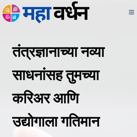
Skip
to
content
तंत्रज्ञानाच्या नव्या
साधनांसह तुमच्या
करिअर आणि
उद्योगाला गतिमान