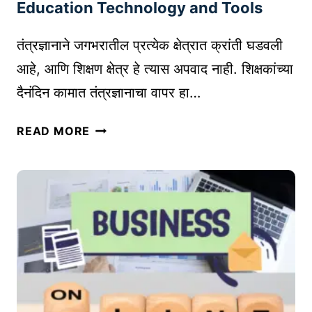
मा
Education Technology and Tools
र्ग
द
तंत्रज्ञानाने जगभरातील प्रत्येक क्षेत्रात क्रांती घडवली
र्श
आहे, आणि शिक्षण क्षेत्र हे त्यास अपवाद नाही. शिक्षकांच्या
क
दैनंदिन कामात तंत्रज्ञानाचा वापर हा…
|
W
शि
READ MORE
H
क्ष
A
कां
T
च्या
S
का
A
मा
P
त
P
तं
M
त्र
A
ज्ञा
R