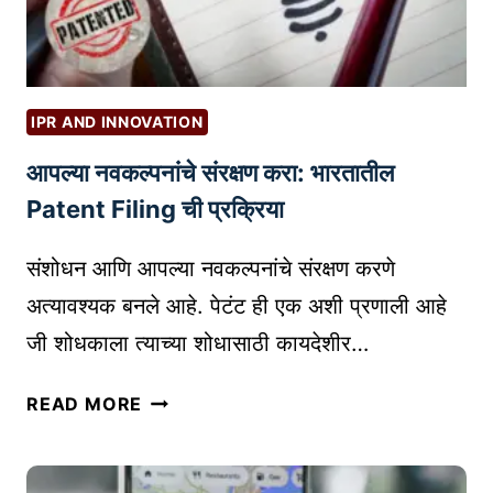
P
श
P
स्वी
O
हो
R
ण्या
T
IPR AND INNOVATION
सा
U
आपल्या नवकल्पनांचे संरक्षण करा: भारतातील
ठी
N
प्र
Patent Filing ची प्रक्रिया
I
भा
T
वी
संशोधन आणि आपल्या नवकल्पनांचे संरक्षण करणे
I
टि
E
अत्यावश्यक बनले आहे. पेटंट ही एक अशी प्रणाली आहे
प्स
S
जी शोधकाला त्याच्या शोधासाठी कायदेशीर…
|
I
E
N
आ
READ MORE
S
I
प
S
N
ल्या
E
D
न