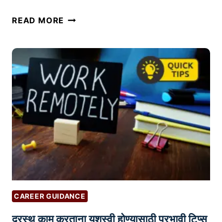
ब
भा
READ MORE
न
र
वा
ता
|
ती
T
ल
I
प्र
P
मु
S
ख
F
नि
O
र्या
R
त
C
व
U
स्तू
S
:
T
CAREER GUIDANCE
वा
O
दूरस्थ काम करताना यशस्वी होण्यासाठी प्रभावी टिप्स
ढ