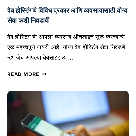
म
वेब होस्टिंगचे विविध प्रकार आणि व्यवसायासाठी योग्य
च्या
व्य
सेवा कशी निवडावी
व
सा
वेब होस्टिंग ही आपला व्यवसाय ऑनलाइन सुरू करण्याची
या
एक महत्त्वपूर्ण पायरी आहे. योग्य वेब होस्टिंग सेवा निवडणे
ची
म्हणजेच आपल्या वेबसाइटच्या…
ओ
ळ
वे
READ MORE
ख
ब
क
हो
शी
स्टिं
वा
ग
ढ
चे
वा
वि
ल
वि
?