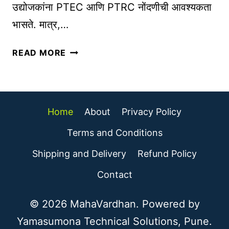
उद्योजकांना PTEC आणि PTRC नोंदणीची आवश्यकता
धि
N
भासते. मात्र,…
क
L
वा
I
म
च
READ MORE
N
हा
क
E
रा
मि
B
ष्ट्रा
ळ
U
ती
वा
S
Home
About
Privacy Policy
ल
|
I
P
Terms and Conditions
M
N
T
O
E
Shipping and Delivery
Refund Policy
E
B
S
C
Contact
I
S
आ
L
E
णि
© 2026 MahaVardhan. Powered by
E
S
P
S
Yamasumona Technical Solutions, Pune.