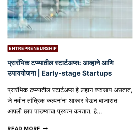
सा
H
ल
ठी
O
न
P
I
|
R
C
M
O
E
I
D
F
D
ENTREPRENEURSHIP
U
O
-
प्रारंभिक टप्प्यातील स्टार्टअप्स: आव्हाने आणि
C
R
C
T
Y
A
उपाययोजना | Early-stage Startups
P
O
P
H
U
A
प्रारंभिक टप्प्यातील स्टार्टअप्स हे लहान व्यवसाय असतात,
O
?
N
जे नवीन तांत्रिक कल्पनांना आकार देऊन बाजारात
T
D
आपली छाप पाडण्याचा प्रयत्न करतात. हे…
O
S
G
M
प्रा
READ MORE
R
A
रं
A
L