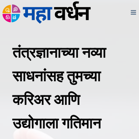
Skip
to
content
तंत्रज्ञानाच्या नव्या
साधनांसह तुमच्या
करिअर आणि
उद्योगाला गतिमान