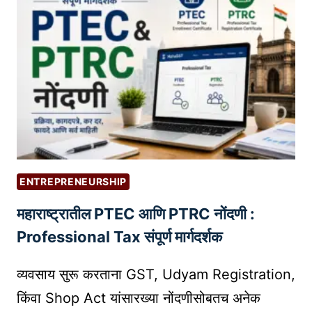
S
गो
E
ष्टी
O
|
क
L
से
E
सु
G
धा
A
रा
L
वे
G
:
U
ENTREPRENEURSHIP
तु
I
महाराष्ट्रातील PTEC आणि PTRC नोंदणी :
म
D
च्या
E
Professional Tax संपूर्ण मार्गदर्शक
ब्लॉ
F
ग
O
व्यवसाय सुरू करताना GST, Udyam Registration,
ला
R
किंवा Shop Act यांसारख्या नोंदणीसोबतच अनेक
अ
O