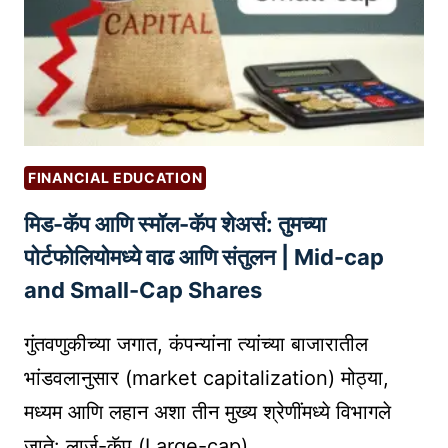
व्य
N
व
G
सा
I
य
N
?
A
–
M
तु
U
FINANCIAL EDUCATION
म
T
मिड-कॅप आणि स्मॉल-कॅप शेअर्स: तुमच्या
च्या
U
सा
A
पोर्टफोलियोमध्ये वाढ आणि संतुलन | Mid-cap
ठी
L
and Small-Cap Shares
यो
F
ग्य
U
गुंतवणुकीच्या जगात, कंपन्यांना त्यांच्या बाजारातील
प
N
भांडवलानुसार (market capitalization) मोठ्या,
र्या
D
मध्यम आणि लहान अशा तीन मुख्य श्रेणींमध्ये विभागले
य
को
जाते: लार्ज-कॅप (Large-cap),…