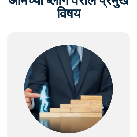
आमच्या ब्लॉग वरील प्रमुख
विषय