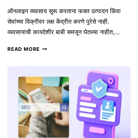
ती
पा
दे
ऑनलाइन व्यवसाय सुरू करताना फक्त उत्पादन किंवा
य
ण्या
सेवांच्या विक्रीवर लक्ष केंद्रीत करणे पुरेसे नाही.
यो
सा
व्यवसायाची कायदेशीर बाबी समजून घेतल्या नाहीत,…
ज
ठी
ना
व्या
ऑ
|
READ MORE
व
न
E
सा
ला
A
यि
इ
R
क
न
L
टि
व्य
Y
प्स
व
-
सा
S
या
T
सा
A
ठी
G