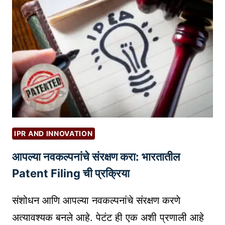
वे
ब
सा
इ
ट
टू
ल्स
:
को
ड
IPR AND INNOVATION
न
आपल्या नवकल्पनांचे संरक्षण करा: भारतातील
लि
हि
Patent Filing ची प्रक्रिया
ता
तु
संशोधन आणि आपल्या नवकल्पनांचे संरक्षण करणे
म
अत्यावश्यक बनले आहे. पेटंट ही एक अशी प्रणाली आहे
ची