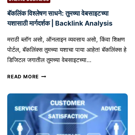
ओ
ठी
ळ
बॅकलिंक विश्लेषण साधने: तुमच्या वेबसाइटच्या
म
ख
ह
यशासाठी मार्गदर्शक | Backlink Analysis
दे
त्त्व
ण्या
पू
मराठी ब्लॉग असो, ऑनलाइन व्यवसाय असो, किंवा शिक्षण
चा
र्ण
पोर्टल, बॅकलिंक्स तुमच्या यशाचा पाया आहेत! बॅकलिंक्स हे
मो
मा
फ
डिजिटल जगातील तुमच्या वेबसाइटच्या…
हि
त
ती
आ
बॅ
READ MORE
णि
क
प्र
लिं
भा
क
वी
वि
मा
श्ले
र्ग
ष
ण