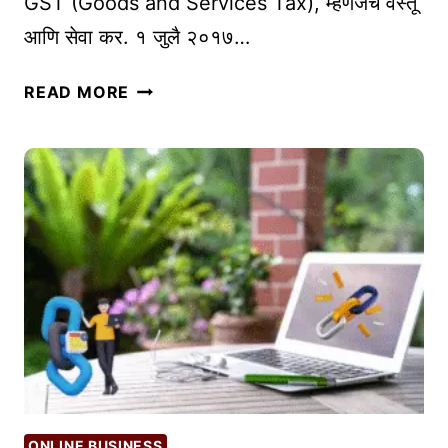
GST (Goods and Services Tax), म्हणजेच वस्तू
L
आणि सेवा कर. १ जुलै २०१७…
E
:
G
READ MORE
तु
S
म
T
च्या
म्ह
व्य
ण
व
जे
सा
का
या
य
ला
?
ऑ
व्य
न
व
ला
सा
इ
या
न
सा
ONLINE BUSINESS