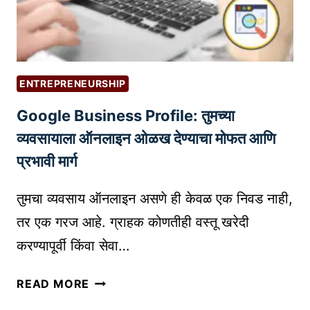
आ
S
णि
T
ट्रे
D
ड
I
मा
G
ENTREPRENEURSHIP
र्क
I
Google Business Profile: तुमच्या
नों
T
द
व्यवसायाला ऑनलाइन ओळख देण्याचा मोफत आणि
A
णी
L
प्रभावी मार्ग
:
P
का
R
तुमचा व्यवसाय ऑनलाइन असणे ही केवळ एक निवड नाही,
य
O
तर एक गरज आहे. ग्राहक कोणतीही वस्तू खरेदी
नि
D
करण्यापूर्वी किंवा सेवा…
व
U
डा
C
G
वे
READ MORE
T
O
?
I