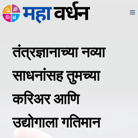
Skip
to
content
तंत्रज्ञानाच्या नव्या
साधनांसह तुमच्या
करिअर आणि
उद्योगाला गतिमान