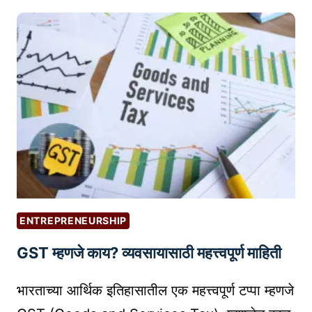
O
D
G
E
L
A
E
S
B
U
S
I
N
E
S
S
ENTREPRENEURSHIP
P
GST म्हणजे काय? व्यवसायासाठी महत्त्वपूर्ण माहिती
R
O
भारताच्या आर्थिक इतिहासातील एक महत्त्वपूर्ण टप्पा म्हणजे
F
I