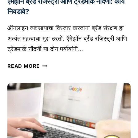
ऍमेझॉन ब्रँड रजिस्ट्री आणि ट्रेडमार्क नोंदणी: काय
ळा
U
त
D
निवडावे?
वि
I
क्री
O
ऑनलाइन व्यवसायाचा विस्तार करताना ब्रँड संरक्षण हा
सा
B
अत्यंत महत्वाचा मुद्दा ठरतो. ऍमेझॉन ब्रँड रजिस्ट्री आणि
ठी
O
ट्रेडमार्क नोंदणी या दोन पर्यायांनी…
त
O
या
K
ऍ
READ MORE
र
P
मे
क
L
झॉ
रू
A
न
श
T
ब्रँ
क
F
ड
ता
O
र
|
R
जि
B
M
स्ट्री
E
S