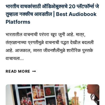
O
भारतीय वाचकांसाठी ऑडिओबुक्सचे 20 प्लॅटफॉर्म्स जे
:
D
भा
तुम्हाला नक्कीच आवडतील | Best Audiobook
E
र
W
Platforms
ता
E
ती
B
भारतातील वाचनाची परंपरा खूप जुनी आहे. मात्र,
ल
S
तंत्रज्ञानाच्या प्रगतीमुळे वाचनाची पद्धत देखील बदलली
P
I
आहे. आजकाल, व्यस्त जीवनशैलीमुळे शारीरिक पुस्तके
A
T
T
वाचायला…
E
E
T
N
भा
READ MORE
O
T
र
O
F
ती
L
I
य
S
L
वा
I
च