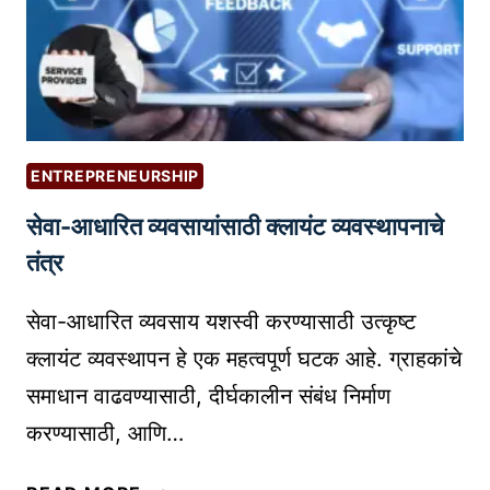
सा
ध
ने
:
तु
म
ENTREPRENEURSHIP
च्या
सेवा-आधारित व्यवसायांसाठी क्लायंट व्यवस्थापनाचे
वे
ब
तंत्र
सा
इ
सेवा-आधारित व्यवसाय यशस्वी करण्यासाठी उत्कृष्ट
ट
क्लायंट व्यवस्थापन हे एक महत्वपूर्ण घटक आहे. ग्राहकांचे
च्या
समाधान वाढवण्यासाठी, दीर्घकालीन संबंध निर्माण
य
करण्यासाठी, आणि…
शा
सा
से