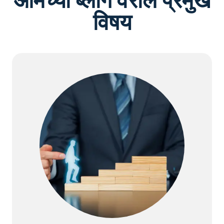
आमच्या ब्लॉग वरील प्रमुख
विषय