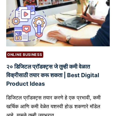
N
कां
G
सा
ची
ठी
प्र
ऑ
क्रि
डि
या
ओ
बु
क्स
ONLINE BUSINESS
चे
२० डिजिटल प्रॉडक्ट्स जे तुम्ही कमी वेळात
2
0
विक्रीसाठी तयार करू शकता | Best Digital
प्लॅ
Product Ideas
ट
फॉ
डिजिटल प्रॉडक्ट्स तयार करणे हे एक प्रभावी, कमी
र्म्स
खर्चिक आणि कमी वेळेत यशस्वी होऊ शकणारे मॉडेल
जे
आहे. यामुळे तुम्ही जगभरात…
तु