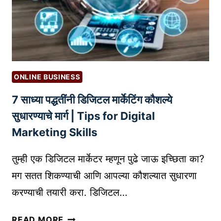
:
र्म्स
भ
द्वा
वि
रे
ष्या
आं
चा
त
वे
र
ONLINE BUSINESS
ध
रा
7 साध्या पद्धतींनी डिजिटल मार्केटिंग कौशल्ये
ष्ट्री
य
सुधारण्याचे मार्ग | Tips for Digital
बा
Marketing Skills
जा
र
तुम्ही एक डिजिटल मार्केटर म्हणून पुढे जाऊ इच्छिता का?
पे
मग सतत शिकण्याची आणि आपल्या कौशल्यात सुधारणा
ठे
करण्याची तयारी करा. डिजिटल…
त
प्र
7
वे
READ MORE