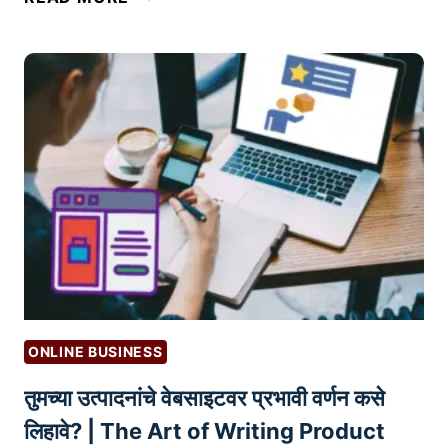
सा
श
ध्या
क
प
सा
द्ध
मि
तीं
ळ
नी
वा
डि
वा
जि
?
ट
|
ल
S
मा
E
र्के
L
टिं
L
ONLINE BUSINESS
ग
I
तुमच्या उत्पादनांचे वेबसाइटवर प्रभावी वर्णन कसे
कौ
N
श
G
लिहावे? | The Art of Writing Product