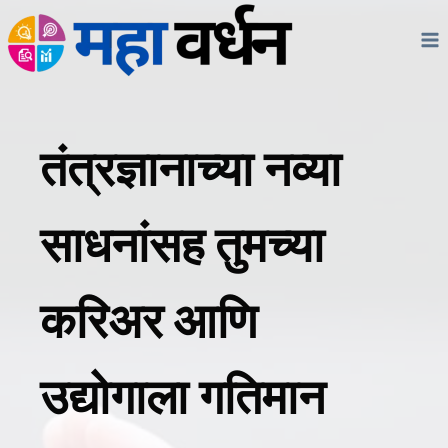
Skip
to
content
तंत्रज्ञानाच्या नव्या
साधनांसह तुमच्या
करिअर आणि
उद्योगाला गतिमान