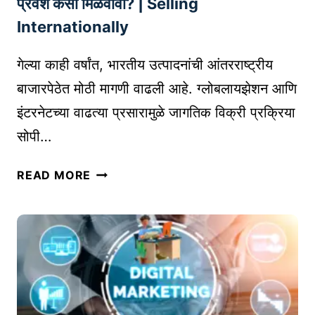
T
प्रवेश कसा मिळवावा? | Selling
N
R
Internationally
G
E
चा
P
गेल्या काही वर्षांत, भारतीय उत्पादनांची आंतरराष्ट्रीय
ई
R
बाजारपेठेत मोठी मागणी वाढली आहे. ग्लोबलायझेशन आणि
-
E
इंटरनेटच्या वाढत्या प्रसारामुळे जागतिक विक्री प्रक्रिया
कॉ
N
म
E
सोपी…
र्स
U
म
ई
R
READ MORE
ध्ये
-
वा
कॉ
ढ
म
ता
र्स
वा
प्लॅ
प
ट
र
फॉ