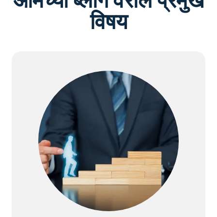
आमच्या ब्लॉग वरील प्रमुख
विषय