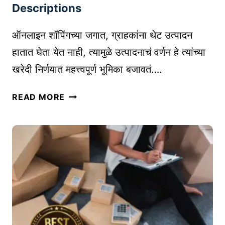
ल्ये
I
Descriptions
सु
N
धा
T
ऑनलाइन शॉपिंगच्या जगात, ग्राहकांना थेट उत्पादन
र
E
हातात घेता येत नाही, त्यामुळे उत्पादनाचं वर्णन हे त्यांच्या
ण्या
R
खरेदी निर्णयात महत्त्वपूर्ण भूमिका बजावतं….
चे
N
मा
A
तु
र्ग
READ MORE
T
म
|
I
च्या
T
O
उ
I
N
त्पा
P
A
द
S
L
नां
F
L
चे
O
Y
वे
R
ब
D