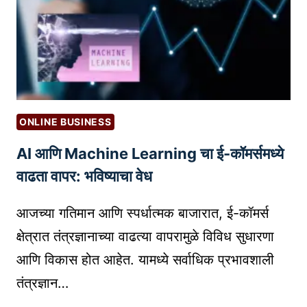
कां
वा
सा
ढ
ठी
व
२
ण्या
०
सा
+
ठी
S
B
ONLINE BUSINESS
T
E
AI आणि Machine Learning चा ई-कॉमर्समध्ये
A
S
R
वाढता वापर: भविष्याचा वेध
T
T
E
U
आजच्या गतिमान आणि स्पर्धात्मक बाजारात, ई-कॉमर्स
M
P
A
क्षेत्रात तंत्रज्ञानाच्या वाढत्या वापरामुळे विविध सुधारणा
I
I
आणि विकास होत आहेत. यामध्ये सर्वाधिक प्रभावशाली
D
L
तंत्रज्ञान…
E
M
A