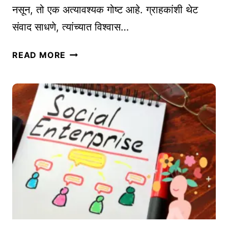
नसून, तो एक अत्यावश्यक गोष्ट आहे. ग्राहकांशी थेट
O
संवाद साधणे, त्यांच्यात विश्वास…
R
:
ऑ
तु
READ MORE
न
म
ला
च्या
इ
स्टा
न
र्ट
वि
अ
क्रे
प
त्यां
सा
सा
ठी
ठी
यो
स
ग्य
र्वो
प
त्त
र्या