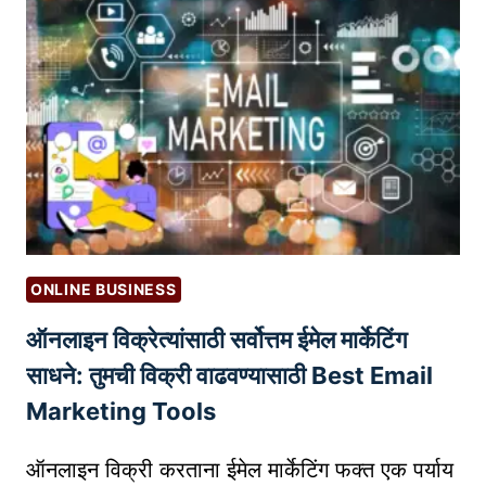
L
E
R
A
T
O
R
V
S
.
ONLINE BUSINESS
I
ऑनलाइन विक्रेत्यांसाठी सर्वोत्तम ईमेल मार्केटिंग
N
C
साधने: तुमची विक्री वाढवण्यासाठी Best Email
U
Marketing Tools
B
A
ऑनलाइन विक्री करताना ईमेल मार्केटिंग फक्त एक पर्याय
T