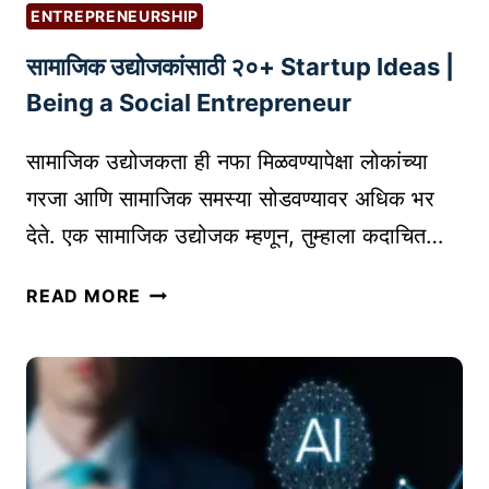
म
य
ENTREPRENEURSHIP
ई
को
सामाजिक उद्योजकांसाठी २०+ Startup Ideas |
मे
ण
ल
ता
Being a Social Entrepreneur
मा
?
र्के
सामाजिक उद्योजकता ही नफा मिळवण्यापेक्षा लोकांच्या
टिं
गरजा आणि सामाजिक समस्या सोडवण्यावर अधिक भर
ग
देते. एक सामाजिक उद्योजक म्हणून, तुम्हाला कदाचित…
सा
ध
सा
READ MORE
ने
मा
:
जि
तु
क
म
उ
ची
द्यो
वि
ज
क्री