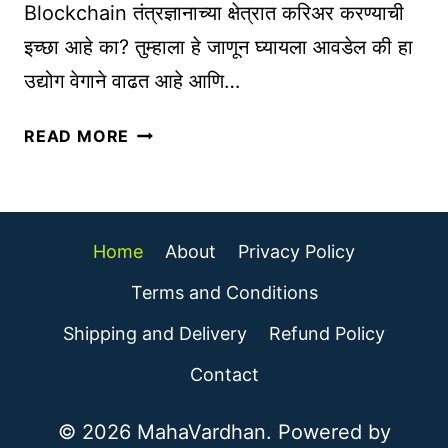
P
Blockchain तंत्रज्ञानाच्या क्षेत्रात करिअर करण्याची
द
R
इच्छा आहे का? तुम्हाला हे जाणून घ्यायला आवडेल की हा
ने
O
उद्योग वेगाने वाढत आहे आणि…
को
D
ण
U
ब्लॉ
ती
READ MORE
C
क
आ
T
चे
णि
D
न
ती
E
तं
क
S
Home
About
Privacy Policy
त्र
शी
C
ज्ञा
Terms and Conditions
नि
R
ना
व
I
Shipping and Delivery
Refund Policy
ती
डा
P
ल
Contact
वी
T
क
त
I
रि
© 2026 MahaVardhan. Powered by
?
O