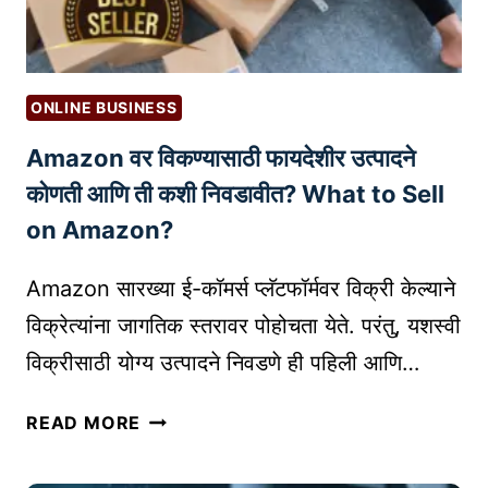
सा
I
इ
G
ट
I
व
T
ONLINE BUSINESS
र
A
Amazon वर विकण्यासाठी फायदेशीर उत्पादने
प्र
L
भा
M
कोणती आणि ती कशी निवडावीत? What to Sell
वी
A
on Amazon?
व
R
र्ण
K
Amazon सारख्या ई-कॉमर्स प्लॅटफॉर्मवर विक्री केल्याने
न
E
विक्रेत्यांना जागतिक स्तरावर पोहोचता येते. परंतु, यशस्वी
क
T
विक्रीसाठी योग्य उत्पादने निवडणे ही पहिली आणि…
से
I
लि
N
A
हा
READ MORE
G
M
वे
S
A
?
K