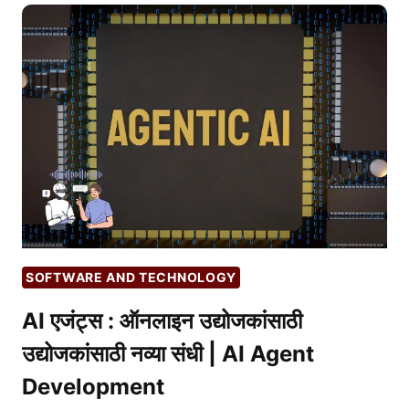
भविष्याची
क्रांती
–
ब्लॉकचेन
आणि
एनएफटीसह
|
WEB
3.0,
BLOCKCHAIN,
NFT
SOFTWARE AND TECHNOLOGY
AI एजंट्स : ऑनलाइन उद्योजकांसाठी
उद्योजकांसाठी नव्या संधी | AI Agent
Development