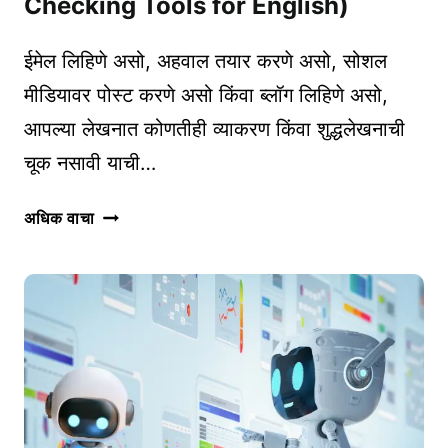
Checking Tools for English)
ईमेल लिहिणे असो, अहवाल तयार करणे असो, सोशल
मीडियावर पोस्ट करणे असो किंवा ब्लॉग लिहिणे असो,
आपल्या लेखनात कोणतीही व्याकरण किंवा शुद्धलेखनाची
चूक नसावी याची…
इंग्लिशसाठी
अधिक वाचा
व्याकरण
आणि
शुद्धलेखन
तपासणी
साधने
(GRAMMAR
AND
SPELL