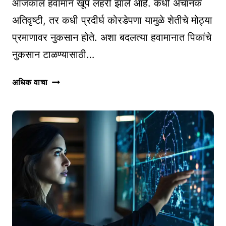
आजकाल हवामान खूप लहरी झाले आहे. कधी अचानक
अतिवृष्टी, तर कधी प्रदीर्घ कोरडेपणा यामुळे शेतीचे मोठ्या
प्रमाणावर नुकसान होते. अशा बदलत्या हवामानात पिकांचे
नुकसान टाळण्यासाठी…
शेतकऱ्यांसाठी
अधिक वाचा
अतिवृष्टीचे
पूर्वानुमान
आणि
अचूक
कृषी
सल्ल्यासाठी
५
उपयुक्त
ॲप्स
आणि