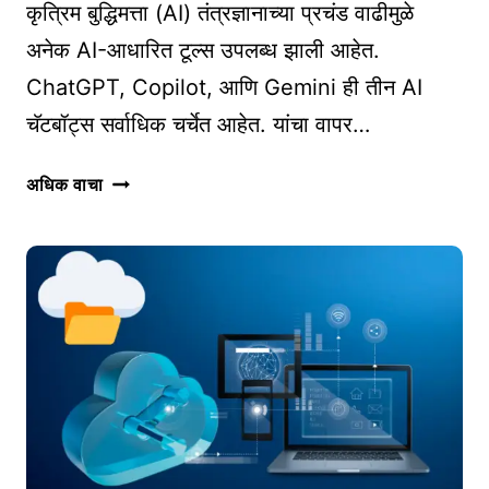
कृत्रिम बुद्धिमत्ता (AI) तंत्रज्ञानाच्या प्रचंड वाढीमुळे
अनेक AI-आधारित टूल्स उपलब्ध झाली आहेत.
ChatGPT, Copilot, आणि Gemini ही तीन AI
चॅटबॉट्स सर्वाधिक चर्चेत आहेत. यांचा वापर…
CHATGPT
अधिक वाचा
VS
COPILOT
VS
GEMINI:
कोणते
AI
टूल
सर्वोत्तम
आहे?