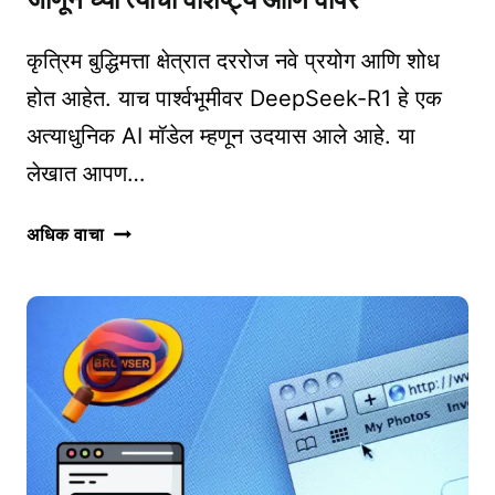
कृत्रिम बुद्धिमत्ता क्षेत्रात दररोज नवे प्रयोग आणि शोध
होत आहेत. याच पार्श्वभूमीवर DeepSeek-R1 हे एक
अत्याधुनिक AI मॉडेल म्हणून उदयास आले आहे. या
लेखात आपण…
DEEPSEEK-
अधिक वाचा
R1:
एक
क्रांतिकारी
AI
मॉडेल
–
जाणून
घ्या