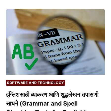
ऑनलाइन
जगातील
अदृश्य
सापळे
ओळखणे
आणि
त्यातून
सुरक्षित
बाहेर
पडणे
|
CYBER
PHISHING
SOFTWARE AND TECHNOLOGY
इंग्लिशसाठी व्याकरण आणि शुद्धलेखन तपासणी
साधने (Grammar and Spell