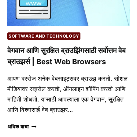
त्याची
वैशिष्ट्ये
आणि
वापर
SOFTWARE AND TECHNOLOGY
वेगवान आणि सुरक्षित ब्राउझिंगसाठी सर्वोत्तम वेब
ब्राउझर्स | Best Web Browsers
आपण दररोज अनेक वेबसाइट्सवर ब्राउझ करतो, सोशल
मीडियावर स्क्रोल करतो, ऑनलाइन शॉपिंग करतो आणि
माहिती शोधतो. यासाठी आपल्याला एक वेगवान, सुरक्षित
आणि विश्वासार्ह वेब ब्राउझर…
वेगवान
अधिक वाचा
आणि