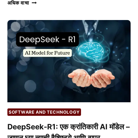
AI
अधिक वाचा
AGENTS:
व्यावसायिक
स्वयंचलनाचे
(BUSINESS
AUTOMATION)
भविष्य
आणि
त्यापुढील
टप्पा
SOFTWARE AND TECHNOLOGY
DeepSeek-R1: एक क्रांतिकारी AI मॉडेल –
जाणून घ्या त्याची वैशिष्ट्ये आणि वापर