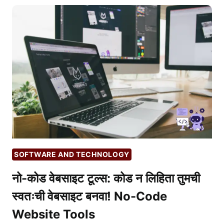
म्हणजे
काय?
शिकण्यापूर्वी
हे
नक्की
जाणून
घ्या!
WHAT
IS
MACHINE
LEARNING?
SOFTWARE AND TECHNOLOGY
नो-कोड वेबसाइट टूल्स: कोड न लिहिता तुमची
स्वतःची वेबसाइट बनवा! No-Code
Website Tools