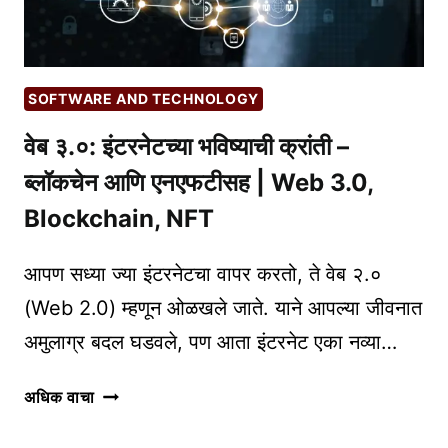
बनवा!
NO-
CODE
WEBSITE
SOFTWARE AND TECHNOLOGY
TOOLS
वेब ३.०: इंटरनेटच्या भविष्याची क्रांती –
ब्लॉकचेन आणि एनएफटीसह | Web 3.0,
Blockchain, NFT
आपण सध्या ज्या इंटरनेटचा वापर करतो, ते वेब २.०
(Web 2.0) म्हणून ओळखले जाते. याने आपल्या जीवनात
अमुलाग्र बदल घडवले, पण आता इंटरनेट एका नव्या…
वेब
अधिक वाचा
३.०:
इंटरनेटच्या