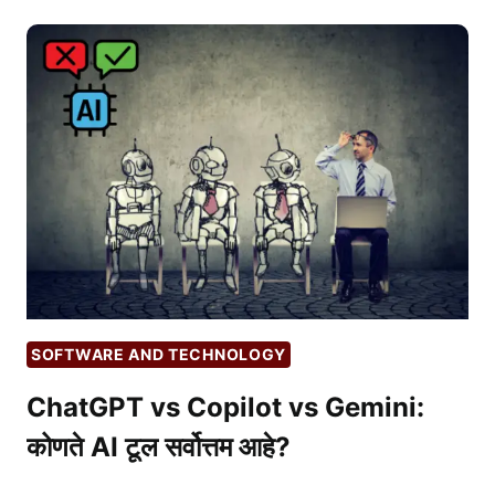
सुरक्षित
ब्राउझिंगसाठी
सर्वोत्तम
वेब
ब्राउझर्स
|
BEST
WEB
BROWSERS
SOFTWARE AND TECHNOLOGY
ChatGPT vs Copilot vs Gemini:
कोणते AI टूल सर्वोत्तम आहे?