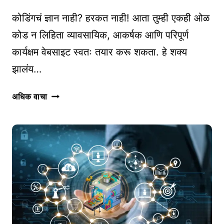
कोडिंगचं ज्ञान नाही? हरकत नाही! आता तुम्ही एकही ओळ
कोड न लिहिता व्यावसायिक, आकर्षक आणि परिपूर्ण
कार्यक्षम वेबसाइट स्वतः तयार करू शकता. हे शक्य
झालंय…
नो-
अधिक वाचा
कोड
वेबसाइट
टूल्स:
कोड
न
लिहिता
तुमची
स्वतःची
वेबसाइट