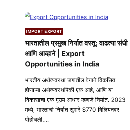
व्यवसायाचे
नवीन
क्षितिज:
LINKEDIN
IMPORT EXPORT
वापरून
परदेशी
भारतातील प्रमुख निर्यात वस्तू: वाढत्या संधी
ग्राहक
आणि आव्हाने | Export
(EXPORT
Opportunities in India
CLIENTS)
आकर्षित
भारतीय अर्थव्यवस्था जगातील वेगाने विकसित
करा!
होणाऱ्या अर्थव्यवस्थांपैकी एक आहे, आणि या
विकासाचा एक मुख्य आधार म्हणजे निर्यात. 2023
मध्ये, भारताची निर्यात सुमारे $770 बिलियनवर
पोहोचली,…