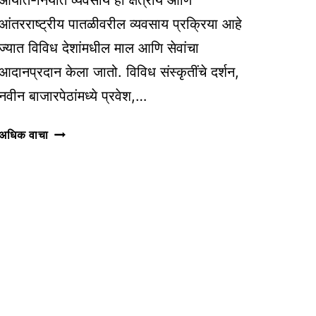
आंतरराष्ट्रीय पातळीवरील व्यवसाय प्रक्रिया आहे
ज्यात विविध देशांमधील माल आणि सेवांचा
आदानप्रदान केला जातो. विविध संस्कृतींचे दर्शन,
नवीन बाजारपेठांमध्ये प्रवेश,…
आयात-
अधिक वाचा
निर्यात
व्यवसायातील
जोखीम
आणि
विमा
संरक्षण
|
INSURING
IMPORT