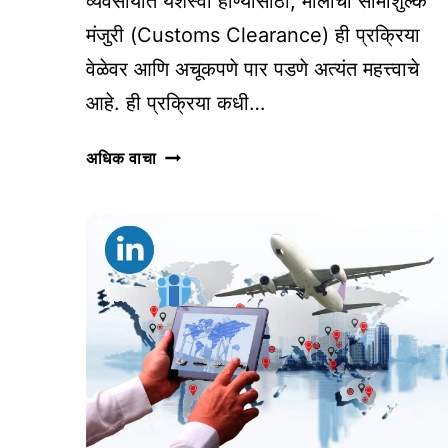
व्यवसायात यशस्वी होण्यासाठी, मालाची सीमाशुल्क
मंजुरी (Customs Clearance) ही प्रक्रिया
वेळेवर आणि अचूकपणे पार पडणे अत्यंत महत्त्वाचे
आहे. ही प्रक्रिया कधी…
सीमाशुल्क
अधिक वाचा
मंजुरी
(CUSTOMS
CLEARANCE)
मध्ये
होणाऱ्या
अडचणी
आणि
त्यावरील
उपाय
(SOLUTIONS)