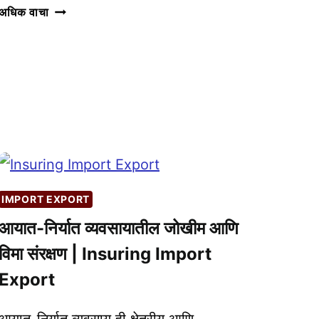
आयात-
अधिक वाचा
निर्यात
व्यवसायासाठी
SHIPPING,
LOGISTICS
आणि
FREIGHT
FORWARDERS
ची
माहिती
IMPORT EXPORT
आयात-निर्यात व्यवसायातील जोखीम आणि
विमा संरक्षण | Insuring Import
Export
आयात-निर्यात व्यवसाय ही क्षेत्रीय आणि