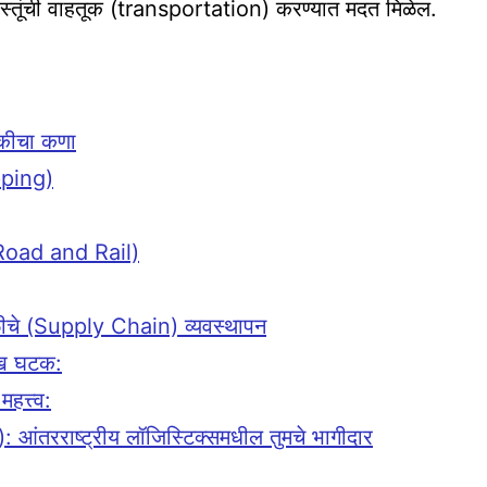
स्तूंची वाहतूक (transportation) करण्यात मदत मिळेल.
ुकीचा कणा
pping)
 Road and Rail)
ळीचे (Supply Chain) व्यवस्थापन
मुख घटक:
हत्त्व:
 आंतरराष्ट्रीय लॉजिस्टिक्समधील तुमचे भागीदार