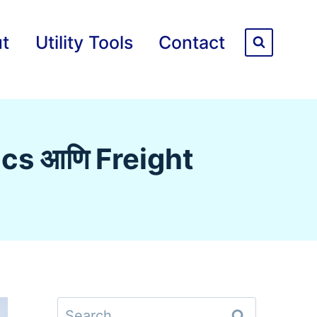
t
Utility Tools
Contact
tics आणि Freight
Search