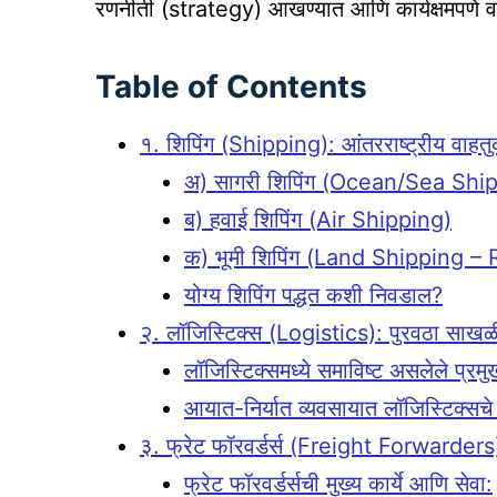
रणनीती (strategy) आखण्यात आणि कार्यक्षमपणे व
Table of Contents
१. शिपिंग (Shipping): आंतरराष्ट्रीय वाहत
अ) सागरी शिपिंग (Ocean/Sea Shi
ब) हवाई शिपिंग (Air Shipping)
क) भूमी शिपिंग (Land Shipping –
योग्य शिपिंग पद्धत कशी निवडाल?
२. लॉजिस्टिक्स (Logistics): पुरवठा साख
लॉजिस्टिक्समध्ये समाविष्ट असलेले प्र
आयात-निर्यात व्यवसायात लॉजिस्टिक्सचे म
३. फ्रेट फॉरवर्डर्स (Freight Forwarders):
फ्रेट फॉरवर्डर्सची मुख्य कार्ये आणि सेवा: