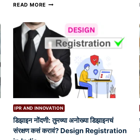
ये
READ MORE
णा
ऱ्या
पा
च
व
र्षां
त
तु
म
च्या
व्य
व
IPR AND INNOVATION
सा
डिझाइन नोंदणी: तुमच्या अनोख्या डिझाइनचं
या
ती
संरक्षण कसं करावं? Design Registration
ल