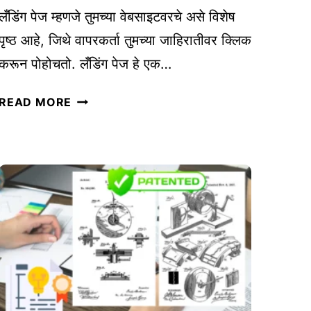
सा
लँडिंग पेज म्हणजे तुमच्या वेबसाइटवरचे असे विशेष
या
पृष्ठ आहे, जिथे वापरकर्ता तुमच्या जाहिरातीवर क्लिक
ची
करून पोहोचतो. लँडिंग पेज हे एक…
य
श
प्र
READ MORE
स्वी
भा
सु
वी
रु
लँ
वा
डिं
त
ग
पे
ज
डि
झा
इ
न