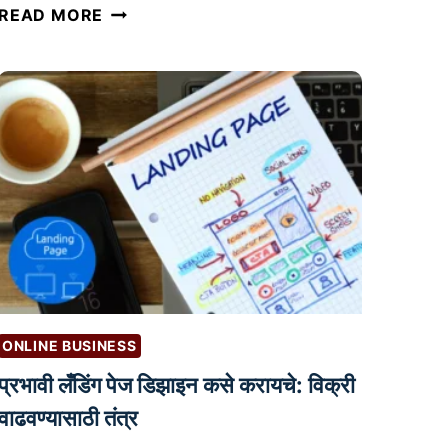
कं
READ MORE
प
नी
नों
द
णी
प्र
क्रि
या
:
ऑ
न
ला
ONLINE BUSINESS
इ
प्रभावी लँडिंग पेज डिझाइन कसे करायचे: विक्री
न
व्य
वाढवण्यासाठी तंत्र
व