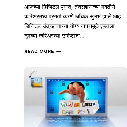
F
आजच्या डिजिटल युगात, तंत्रज्ञानाच्या मदतीने
I
करिअरमध्ये प्रगती करणे अधिक सुलभ झाले आहे.
L
डिजिटल तंत्रज्ञानाच्या योग्य वापरामुळे तुम्हाला
E
तुमच्या करिअरच्या उद्दिष्टांना…
:
तु
तु
READ MORE
म
म
च्या
च्या
व्य
क
व
रि
सा
अ
या
र
ला
च्या
ऑ
उ
न
द्दि
ला
ष्टां