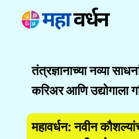
Skip
to
content
तंत्रज्ञानाच्या नव्या साधन
करिअर आणि उद्योगाला ग
महावर्धन: नवीन कौशल्य