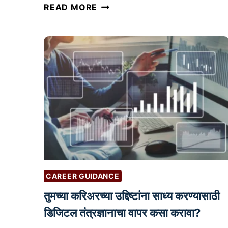
G
READ MORE
O
O
G
L
E
B
U
S
I
N
E
S
CAREER GUIDANCE
S
तुमच्या करिअरच्या उद्दिष्टांना साध्य करण्यासाठी
P
R
डिजिटल तंत्रज्ञानाचा वापर कसा करावा?
O