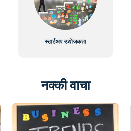
स्टार्टअप उद्योजकता
नक्की वाचा