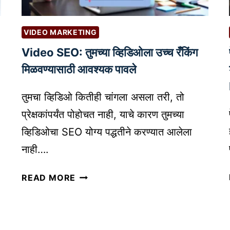
अ
नो
VIDEO MARKETING
ख्या
Video SEO: तुमच्या व्हिडिओला उच्च रँकिंग
डि
झा
मिळवण्यासाठी आवश्यक पावले
इ
न
तुमचा व्हिडिओ कितीही चांगला असला तरी, तो
चं
प्रेक्षकांपर्यंत पोहोचत नाही, याचे कारण तुमच्या
सं
व्हिडिओचा SEO योग्य पद्धतीने करण्यात आलेला
र
नाही….
क्ष
ण
V
READ MORE
क
I
सं
D
क
E
रा