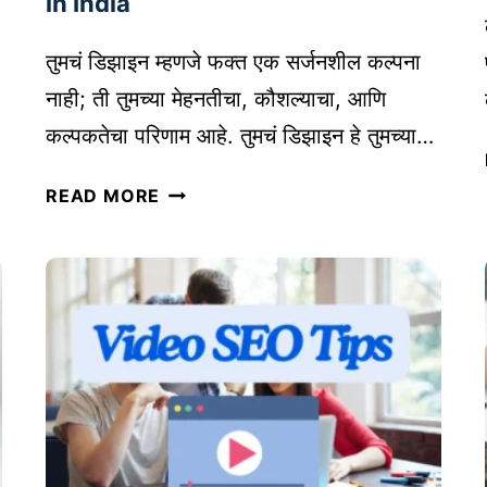
in India
को
ण
तुमचं डिझाइन म्हणजे फक्त एक सर्जनशील कल्पना
ते
नाही; ती तुमच्या मेहनतीचा, कौशल्याचा, आणि
ट्रें
कल्पकतेचा परिणाम आहे. तुमचं डिझाइन हे तुमच्या…
ड
ना
डि
READ MORE
म
झा
शे
इ
ष
न
हो
नों
ती
द
ल
णी
?
:
तु
म
च्या