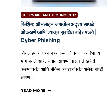
इ
ना
न
सा
ओ
SOFTWARE AND TECHNOLOGY
ध्य
ळ
फिशिंग: ऑनलाइन जगातील अदृश्य सापळे
क
ख
र
ओळखणे आणि त्यातून सुरक्षित बाहेर पडणे |
दे
ण्या
ण्या
Cyber Phishing
सा
चा
ठी
मो
ऑनलाइन जग आज आपल्या जीवनाचा अविभाज्य
डि
फ
भाग बनले आहे. संवाद साधण्यापासून ते खरेदी
जि
त
करण्यापर्यंत आणि बँकिंग व्यवहारांपर्यंत अनेक गोष्टी
ट
आ
ल
आपण…
णि
तं
प्र
फि
त्र
READ MORE
भा
शिं
ज्ञा
वी
ग
ना
मा