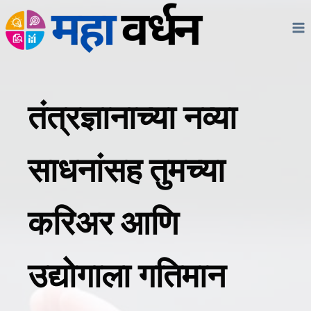
Skip
to
content
तंत्रज्ञानाच्या नव्या
साधनांसह तुमच्या
करिअर आणि
उद्योगाला गतिमान