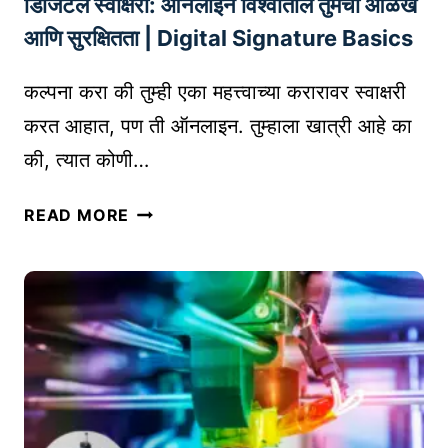
डिजिटल स्वाक्षरी: ऑनलाइन विश्वातील तुमची ओळख
चे
श्ले
म
ष
आणि सुरक्षितता | Digital Signature Basics
ह
ण
त्त्व
(
कल्पना करा की तुम्ही एका महत्त्वाच्या करारावर स्वाक्षरी
आ
P
करत आहात, पण ती ऑनलाइन. तुम्हाला खात्री आहे का
णि
O
की, त्यात कोणी…
प
D
द्ध
B
डि
READ MORE
ती
U
जि
S
ट
I
ल
N
स्वा
E
क्ष
S
री
S
:
A
ऑ
N