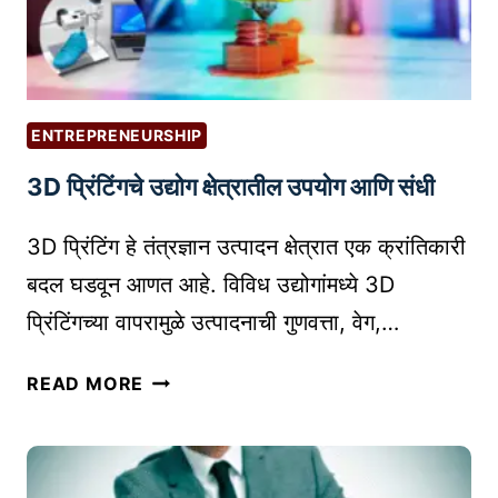
न
A
ला
L
इ
Y
न
S
वि
ENTREPRENEURSHIP
I
श्वा
S
3D प्रिंटिंगचे उद्योग क्षेत्रातील उपयोग आणि संधी
ती
)
ल
3D प्रिंटिंग हे तंत्रज्ञान उत्पादन क्षेत्रात एक क्रांतिकारी
तु
म
बदल घडवून आणत आहे. विविध उद्योगांमध्ये 3D
ची
प्रिंटिंगच्या वापरामुळे उत्पादनाची गुणवत्ता, वेग,…
ओ
ळ
3
READ MORE
ख
D
आ
प्रिं
णि
टिं
सु
ग