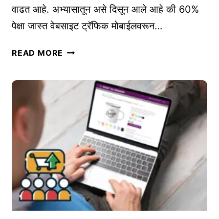
वाढत आहे. अभ्यासातून असे दिसून आले आहे की 60%
प
पेक्षा जास्त वेबसाइट ट्रॅफिक मोबाईलवरून…
यु
क्त
मो
टि
READ MORE
बा
प्स
इ
|
ल
V
S
I
E
D
O
E
क
O
से
M
सु
A
धा
R
रा
K
वे
E