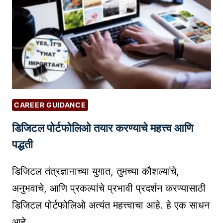
स
M
र्वा
O
धि
B
क
I
वि
L
क्री
E
हो
S
णा
E
CAREER GUIDANCE
ऱ्या
O
डिजिटल पोर्टफोलिओ तयार करण्याचे महत्त्व आणि
प्रिं
G
ट
U
पद्धती
-
I
ऑ
D
डिजिटल तंत्रज्ञानाच्या युगात, तुमच्या कौशल्यांचे,
न
E
अनुभवाचे, आणि प्रकल्पांचे प्रभावी प्रदर्शन करण्यासाठी
-
F
डिजिटल पोर्टफोलिओ अत्यंत महत्त्वाचा आहे. हे एक साधन
डि
O
आहे…
मां