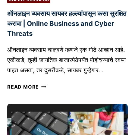
दे
ऑनलाइन व्यवसाय सायबर हल्ल्यांपासून कसा सुरक्षित
ता
त
करावा | Online Business and Cyber
?
Threats
शे
अ
ऑनलाइन व्यवसाय चालवणे म्हणजे एक मोठे आव्हान आहे.
र
एकीकडे, तुम्ही जागतिक बाजारपेठेपर्यंत पोहोचण्याचे स्वप्न
ची
पाहत असता, तर दुसरीकडे, सायबर गुन्हेगार…
किं
म
ऑ
त
READ MORE
न
क
ला
शी
इ
ठ
न
र
व्य
व
व