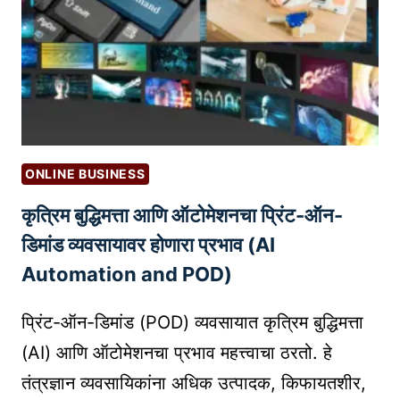
ली
सा
जा
य
ते
सा
?
य
C
ब
O
र
M
ह
P
ONLINE BUSINESS
ल्ल्यां
A
कृत्रिम बुद्धिमत्ता आणि ऑटोमेशनचा प्रिंट-ऑन-
पा
N
सू
Y
डिमांड व्यवसायावर होणारा प्रभाव (AI
न
A
Automation and POD)
क
N
सा
D
प्रिंट-ऑन-डिमांड (POD) व्यवसायात कृत्रिम बुद्धिमत्ता
सु
S
(AI) आणि ऑटोमेशनचा प्रभाव महत्त्वाचा ठरतो. हे
र
H
तंत्रज्ञान व्यवसायिकांना अधिक उत्पादक, किफायतशीर,
क्षि
A