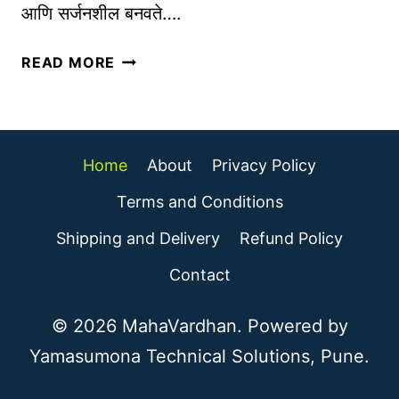
त
R
आणि सर्जनशील बनवते….
क
E
रा
कृ
S
READ MORE
वा
त्रि
|
म
O
बु
N
द्धि
Home
About
Privacy Policy
L
म
I
त्ता
Terms and Conditions
N
आ
Shipping and Delivery
Refund Policy
E
णि
B
ऑ
Contact
U
टो
S
मे
© 2026 MahaVardhan. Powered by
I
श
Yamasumona Technical Solutions, Pune.
N
न
E
चा