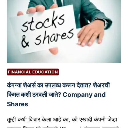
र
चे
क्षि
उ
त
द्यो
ता
ग
|
क्षे
D
त्रा
I
ती
G
ल
I
उ
FINANCIAL EDUCATION
T
प
A
कंपन्या शेअर्स का उपलब्ध करून देतात? शेअरची
यो
L
ग
किंमत कशी ठरवली जाते? Company and
S
आ
Shares
I
णि
G
सं
तुम्ही कधी विचार केला आहे का, की एखादी कंपनी जेव्हा
N
धी
A