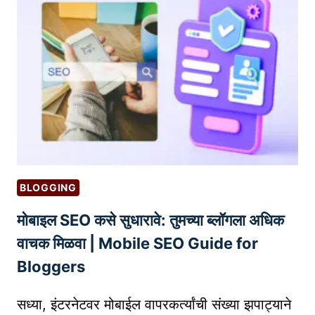
र्के
टिं
ग
:
व्य
व
सा
या
च्या
प्र
BLOGGING
ग
मोबाइल SEO कसे सुधारावे: तुमच्या ब्लॉगला अधिक
ती
सा
वाचक मिळवा | Mobile SEO Guide for
ठी
Bloggers
का
ही
सध्या, इंटरनेटवर मोबाईल वापरकर्त्यांची संख्या झपाट्याने
उ