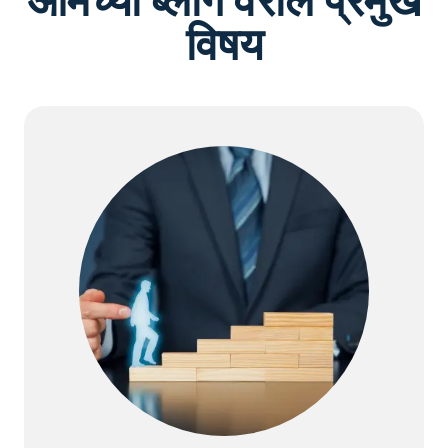
आमच्या ब्लॉग वरील प्रमुख
विषय