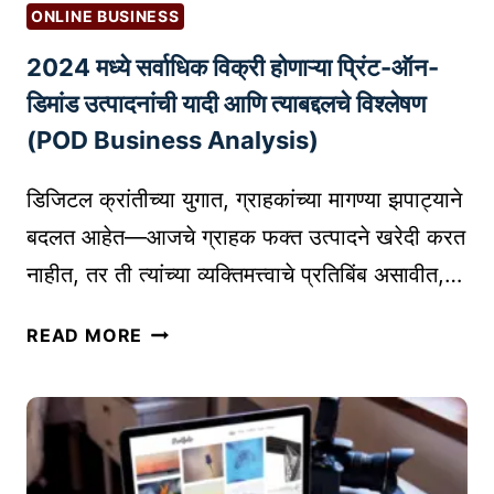
:
T
ONLINE BUSINESS
तु
I
2024 मध्ये सर्वाधिक विक्री होणाऱ्या प्रिंट-ऑन-
म
N
च्या
G
डिमांड उत्पादनांची यादी आणि त्याबद्दलचे विश्लेषण
ब्लॉ
T
(POD Business Analysis)
ग
I
ला
P
डिजिटल क्रांतीच्या युगात, ग्राहकांच्या मागण्या झपाट्याने
अ
S
बदलत आहेत—आजचे ग्राहक फक्त उत्पादने खरेदी करत
धि
नाहीत, तर ती त्यांच्या व्यक्तिमत्त्वाचे प्रतिबिंब असावीत,…
क
वा
2
च
READ MORE
0
क
2
मि
4
ळ
म
वा
ध्ये
|