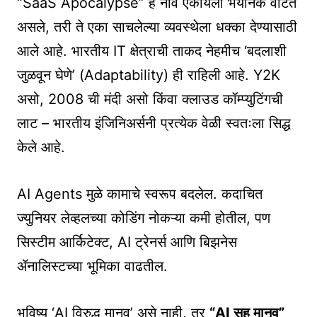
“SaaS Apocalypse” हे नाव ऐकायला भयानक वाटत
असले, तरी ते एका साचलेल्या व्यवस्थेला धक्का देण्यासाठी
आले आहे. भारतीय IT क्षेत्राची ताकद नेहमीच ‘बदलाशी
जुळवून घेणे’ (Adaptability) ही राहिली आहे. Y2K
असो, 2008 ची मंदी असो किंवा क्लाउड कॉम्प्युटिंगची
लाट – भारतीय इंजिनिअर्सनी प्रत्येक वेळी स्वतःला सिद्ध
केले आहे.
AI Agents मुळे कामाचे स्वरूप बदलेल. कदाचित
ज्युनियर लेव्हलच्या कोडिंग नोकऱ्या कमी होतील, पण
सिस्टीम आर्किटेक्ट, AI ट्रेनर्स आणि बिझनेस
ॲनालिस्टच्या भूमिका वाढतील.
भविष्य ‘AI विरुद्ध मानव’ असे नाही, तर
“AI सह मानव”