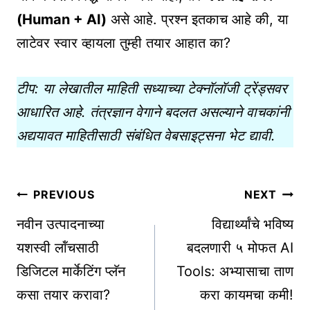
(Human + AI)
असे आहे. प्रश्न इतकाच आहे की, या
लाटेवर स्वार व्हायला तुम्ही तयार आहात का?
टीप: या लेखातील माहिती सध्याच्या टेक्नॉलॉजी ट्रेंड्सवर
आधारित आहे. तंत्रज्ञान वेगाने बदलत असल्याने वाचकांनी
अद्ययावत माहितीसाठी संबंधित वेबसाइट्सना भेट द्यावी.
Post
PREVIOUS
NEXT
navigation
नवीन उत्पादनाच्या
विद्यार्थ्यांचे भविष्य
यशस्वी लॉंचसाठी
बदलणारी ५ मोफत AI
डिजिटल मार्केटिंग प्लॅन
Tools: अभ्यासाचा ताण
कसा तयार करावा?
करा कायमचा कमी!