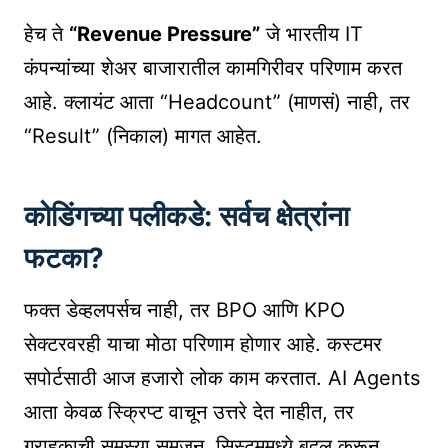
हेच ते
“Revenue Pressure”
जे भारतीय IT
कंपन्यांच्या शेअर बाजारातील कामगिरीवर परिणाम करत
आहे. क्लायंट आता “Headcount” (माणसं) नाही, तर
“Result” (निकाल) मागत आहेत.
कोडिंगच्या पलीकडे: सर्वच क्षेत्रांना
फटका?
फक्त डेव्हलपर्सच नाही, तर BPO आणि KPO
सेक्टरवरही याचा मोठा परिणाम होणार आहे. कस्टमर
सपोर्टसाठी आज हजारो लोक काम करतात. AI Agents
आता केवळ स्क्रिप्ट वाचून उत्तरे देत नाहीत, तर
ग्राहकाची समस्या समजून, सिस्टममध्ये बदल करून,