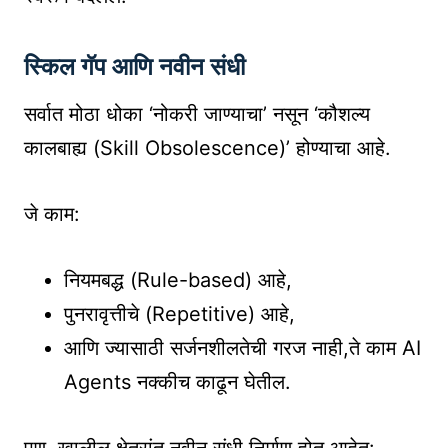
स्किल गॅप आणि नवीन संधी
सर्वात मोठा धोका ‘नोकरी जाण्याचा’ नसून ‘कौशल्य
कालबाह्य (Skill Obsolescence)’ होण्याचा आहे.
जे काम:
नियमबद्ध (Rule-based) आहे,
पुनरावृत्तीचे (Repetitive) आहे,
आणि ज्यासाठी सर्जनशीलतेची गरज नाही,ते काम AI
Agents नक्कीच काढून घेतील.
पण, खालील क्षेत्रांत नवीन संधी निर्माण होत आहेत: