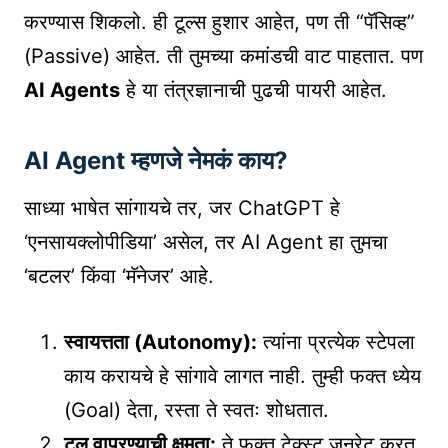
करण्यास शिकलो. ही टूल्स हुशार आहेत, पण ती “पॅसिव्ह”
(Passive) आहेत. ती तुमच्या कमांडची वाट पाहतात. पण
AI Agents
हे या तंत्रज्ञानाची पुढची पायरी आहेत.
AI Agent म्हणजे नेमकं काय?
साध्या भाषेत सांगायचे तर, जर ChatGPT हे
‘एनसायक्लोपीडिया’ असेल, तर AI Agent हा तुमचा
‘बटलर’ किंवा ‘मॅनेजर’ आहे.
स्वायत्तता (Autonomy):
त्यांना प्रत्येक स्टेपला
काय करायचे हे सांगावे लागत नाही. तुम्ही फक्त ध्येय
(Goal) देता, रस्ता ते स्वतः शोधतात.
टूल वापरण्याची क्षमता:
ते फक्त टेक्स्ट जनरेट करत