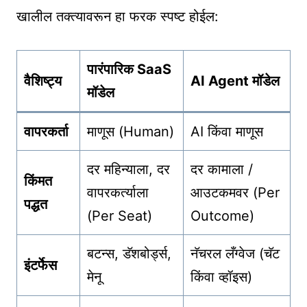
खालील तक्त्यावरून हा फरक स्पष्ट होईल:
पारंपारिक SaaS
वैशिष्ट्य
AI Agent मॉडेल
मॉडेल
वापरकर्ता
माणूस (Human)
AI किंवा माणूस
दर महिन्याला, दर
दर कामाला /
किंमत
वापरकर्त्याला
आउटकमवर (Per
पद्धत
(Per Seat)
Outcome)
बटन्स, डॅशबोर्ड्स,
नॅचरल लँग्वेज (चॅट
इंटर्फेस
मेनू
किंवा व्हॉइस)