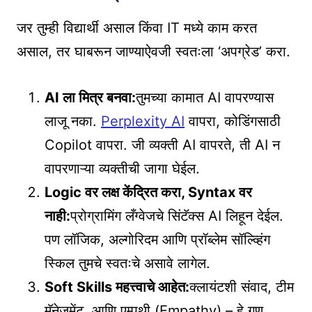
जर तुम्ही विद्यार्थी असाल किंवा IT मध्ये काम करत
असाल, तर घाबरून जाण्याऐवजी स्वतःला ‘अपग्रेड’ करा.
AI ला मित्र बनवा:
तुमच्या कामात AI वापरण्यास
लाजू नका.
Perplexity AI
वापरा, कोडिंगसाठी
Copilot वापरा. जी व्यक्ती AI वापरते, ती AI न
वापरणाऱ्या व्यक्तीची जागा घेईल.
Logic वर लक्ष केंद्रित करा, Syntax वर
नाही:
प्रोग्रामिंग लँग्वेजचे सिंटॅक्स AI लिहून देईल.
पण लॉजिक, अल्गोरिदम आणि प्रॉब्लेम सॉल्व्हिंग
स्किल तुमचे स्वतःचे असावे लागेल.
Soft Skills महत्त्वाचे आहेत:
क्लायंटशी संवाद, टीम
मॅनेजमेंट, आणि एम्पथी (Empathy) – हे गुण