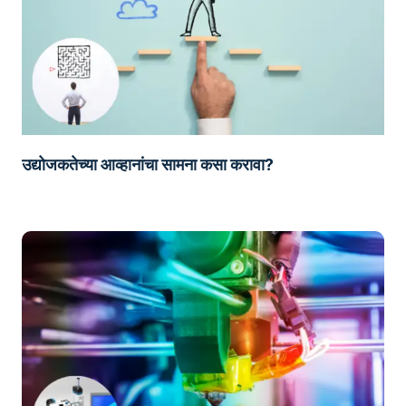
उद्योजकतेच्या आव्हानांचा सामना कसा करावा?