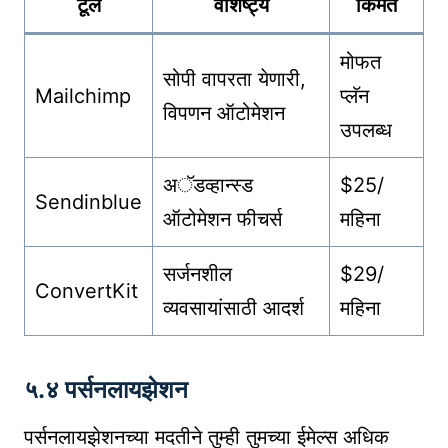
टूल
वैशिष्ट्ये
किंमत
मोफत
सोपी वापरता येणारी,
Mailchimp
प्लॅन
विपणन ऑटोमेशन
उपलब्ध
अॅडव्हान्स्ड
$25/
Sendinblue
ऑटोमेशन फीचर्स
महिना
सर्जनशील
$29/
ConvertKit
व्यवसायांसाठी आदर्श
महिना
५.४ पर्सनलायझेशन
पर्सनलायझेशनच्या मदतीने तुम्ही तुमच्या ईमेल्स अधिक