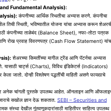
ical and Fundamental Analysis):
alysis):
कंपनीच्या आर्थिक स्थितीचा अभ्यास करणे. कंपनीचा
गातील तिची स्थिती, भविष्यातील योजना यांचा अभ्यास करून शेअरच
ासाठी कंपनीच्या ताळेबंद (Balance Sheet), नफा-तोटा पत्रक
ि रोख प्रवाह विवरणपत्र (Cash Flow Statement) यांच
ysis):
शेअरच्या किमतींच्या मागील ट्रेंड आणि पॅटर्नचा अभ्यास
. यासाठी चार्ट्स (Charts), विविध इंडिकेटर्स (Indicators)
ला जातो. दोन्ही विश्लेषण पद्धतींची माहिती असणे फायद्याचे
र अनेक चांगली पुस्तके उपलब्ध आहेत. ऑनलाइन आणि ऑफलाइ
ाजाराचे सखोल ज्ञान देऊ शकतात.
SEBI – Securities and
ामक संस्था देखील गुंतवणूकदारांसाठी माहितीपर साहित्य उपलब्ध