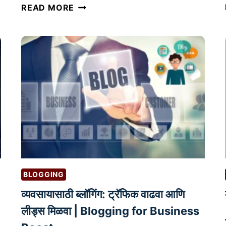
A
READ MORE
C
C
E
L
E
R
A
T
O
R
V
S
BLOGGING
.
व्यवसायासाठी ब्लॉगिंग: ट्रॅफिक वाढवा आणि
I
N
लीड्स मिळवा | Blogging for Business
C