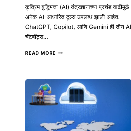
सा
कृत्रिम बुद्धिमत्ता (AI) तंत्रज्ञानाच्या प्रचंड वाढीमुळे
ठी
अनेक AI-आधारित टूल्स उपलब्ध झाली आहेत.
S
ChatGPT, Copilot, आणि Gemini ही तीन A
E
चॅटबॉट्स…
O
मा
C
READ MORE
र्ग
H
द
A
र्श
T
क
G
:
P
१
T
५
V
टि
S
प्स
C
(
O