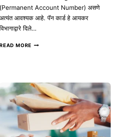
वी
(Permanent Account Number) असणे
–
अत्यंत आवश्यक आहे. पॅन कार्ड हे आयकर
ए
विभागाद्वारे दिले…
क
वै
व्य
READ MORE
चा
व
रि
सा
क
या
प्र
सा
वा
ठी
स
पॅ
|
न
D
का
R
र्ड
I
का
V
म