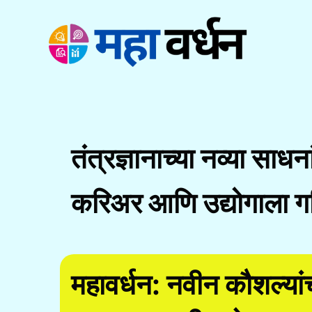
Skip
to
content
तंत्रज्ञानाच्या नव्या साधन
करिअर आणि उद्योगाला ग
महावर्धन: नवीन कौशल्य