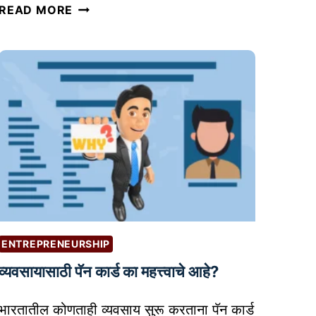
व्य
READ MORE
व
सा
या
त
स
त
त
न
व
क
ल्प
ना
ENTREPRENEURSHIP
क
व्यवसायासाठी पॅन कार्ड का महत्त्वाचे आहे?
शी
आ
भारतातील कोणताही व्यवसाय सुरू करताना पॅन कार्ड
णा