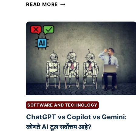
डॉ
READ MORE
क्ट
र
आ
णि
वै
द्य
की
य
से
वां
च्या
वे
SOFTWARE AND TECHNOLOGY
ब
ChatGPT vs Copilot vs Gemini:
सा
इ
कोणते AI टूल सर्वोत्तम आहे?
ट