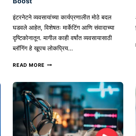
Boost
U
B
इंटरनेटने व्यवसायांच्या कार्यप्रणालीत मोठे बदल
A
घडवले आहेत, विशेषतः मार्केटिंग आणि संवादाच्या
I
T
दृष्टिकोनातून. मागील काही वर्षांत व्यवसायासाठी
O
R
ब्लॉगिंग हे खूपच लोकप्रिय…
:
व्य
तु
READ MORE
व
म
सा
च्या
या
स्टा
सा
र्ट
ठी
अ
ब्लॉ
प
गिं
सा
ग
ठी