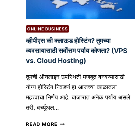
S
P
E
I
O
L
F
ONLINE BUSINESS
O
O
T
व्हीपीएस की क्लाऊड होस्टिंग? तुमच्या
R
V
D
व्यवसायासाठी सर्वोत्तम पर्याय कोणता? (VPS
S
O
vs. Cloud Hosting)
G
C
E
T
तुमची ऑनलाइन उपस्थिती मजबूत बनवण्यासाठी
M
O
योग्य होस्टिंग निवडणं हा आजच्या काळातला
I
R
N
महत्त्वाचा निर्णय आहे. बाजारात अनेक पर्याय असले
S
I
)
तरी, वर्च्युअल…
:
को
व्ही
READ MORE
ण
पी