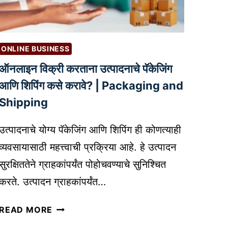
I
ह
N
त्त्वा
G
चे
I
ONLINE BUSINESS
आ
N
हे
ऑनलाइन विक्री करताना उत्पादनाचे पॅकेजिंग
N
?
O
आणि शिपिंग कसे करावे? | Packaging and
V
Shipping
A
T
उत्पादनाचे योग्य पॅकेजिंग आणि शिपिंग ही कोणत्याही
I
व्यवसायासाठी महत्त्वाची प्रक्रिया आहे. हे उत्पादन
O
सुरक्षिततेने ग्राहकांपर्यंत पोहोचवण्याचे सुनिश्चित
N
I
करते. उत्पादन ग्राहकांपर्यंत…
N
ऑ
B
READ MORE
न
U