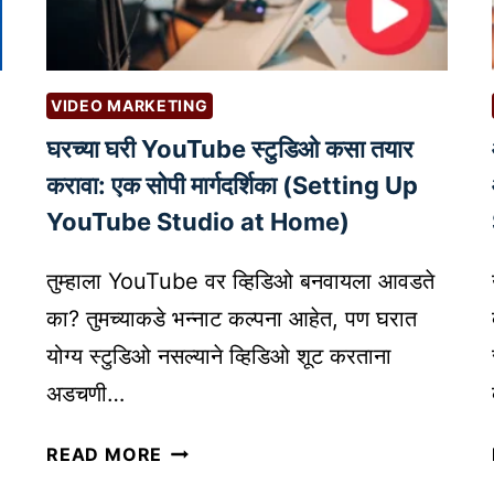
:
यो
ट्रॅ
ग्य
फि
प
क
र्या
VIDEO MARKETING
वा
य
घरच्या घरी YouTube स्टुडिओ कसा तयार
ढ
को
वा
करावा: एक सोपी मार्गदर्शिका (Setting Up
ण
आ
ता
YouTube Studio at Home)
णि
?
ली
तुम्हाला YouTube वर व्हिडिओ बनवायला आवडते
ड्स
का? तुमच्याकडे भन्नाट कल्पना आहेत, पण घरात
मि
योग्य स्टुडिओ नसल्याने व्हिडिओ शूट करताना
ळ
वा
अडचणी…
|
घ
B
READ MORE
र
L