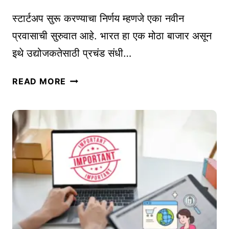
रा
स्टार्टअप सुरू करण्याचा निर्णय म्हणजे एका नवीन
ई
प्रवासाची सुरुवात आहे. भारत हा एक मोठा बाजार असून
ट
इथे उद्योजकतेसाठी प्रचंड संधी…
क
से
भा
क
READ MORE
र
रा
ता
वे
त
?
स्टा
C
र्ट
O
अ
P
प
Y
सु
R
रू
I
क
G