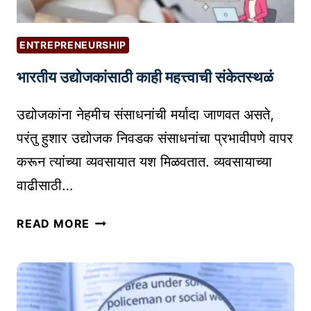
र
H
ण्या
T
च्या
I
ENTREPRENEURSHIP
सो
N
भारतीय उद्योजकांसाठी काही महत्त्वाची संकेतस्थळं
प्या
G
प
O
उद्योजकांना नेहमीच संसाधनांची मर्यादा जाणवत असते,
द्ध
U
ती
R
परंतु हुशार उद्योजक निवडक संसाधनांचा प्रभावीपणे वापर
:
O
करून त्यांच्या व्यवसायात यश मिळवतात. व्यवसायाच्या
प
W
वाढीसाठी…
हि
N
ला
L
भा
READ MORE
ट
I
र
प्पा
T
ती
क
E
य
सा
R
उ
अ
A