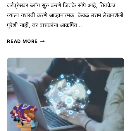
रा
वर्डप्रेसवर ब्लॉग सुरु करणे जितके सोपे आहे, तितकेच
वा
त्याला यशस्वी करणे आव्हानात्मक. केवळ उत्तम लेखनशैली
:
पुरेशी नाही, तर वाचकांना आकर्षित…
स
वि
१
स्त
READ MORE
५
र
मो
मा
फ
र्ग
त
द
व
र्श
र्ड
क
प्रे
|
स
S
प्ल
T
ग
A
इ
R