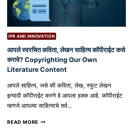
N
वा
D
R
E
G
IPR AND INNOVATION
I
आपले स्वरचित कविता, लेखन साहित्य कॉपीराईट कसे
S
T
करावे? Copyrighting Our Own
R
Literature Content
A
T
आपले साहित्य, जसे की कविता, लेख, स्फुट लेखन
I
इत्यादी कॉपीराईट करणे हे आपला हक्क आहे. कॉपीराईट
O
म्हणजे आपल्या साहित्याचे सर्व…
N
मु
आ
ळे
READ MORE
प
व्य