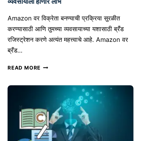
व्यवसायाला होणारे लाभ
T
:
O
तु
Amazon वर विक्रेता बनण्याची प्रक्रिया सुरळीत
O
म
L
करण्यासाठी आणि तुमच्या व्यवसायाच्या यशासाठी ब्रँड
च्या
S
रजिस्ट्रेशन करणे अत्यंत महत्त्वाचे आहे. Amazon वर
व्य
ब्रँड…
व
सा
A
या
READ MORE
M
ची
A
का
Z
र्य
O
क्ष
N
म
B
ता
R
वा
A
ढ