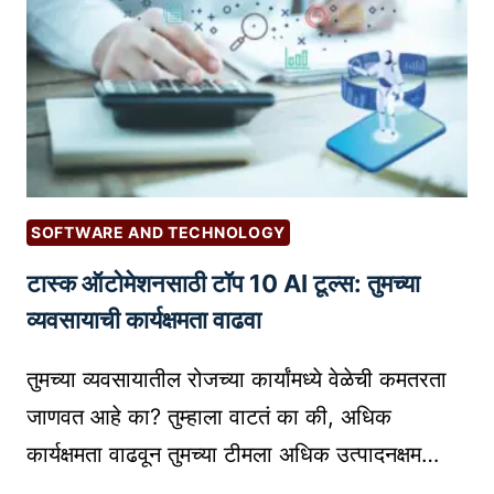
त
B
C
तं
E
T
त्र
S
S
ज्ञा
T
E
ना
F
L
चा
R
L
उ
E
I
प
E
SOFTWARE AND TECHNOLOGY
N
यो
W
G
टास्क ऑटोमेशनसाठी टॉप 10 AI टूल्स: तुमच्या
ग
O
B
|
व्यवसायाची कार्यक्षमता वाढवा
R
U
E
D
S
D
तुमच्या व्यवसायातील रोजच्या कार्यांमध्ये वेळेची कमतरता
P
I
U
R
जाणवत आहे का? तुम्हाला वाटतं का की, अधिक
N
C
E
E
कार्यक्षमता वाढवून तुमच्या टीमला अधिक उत्पादनक्षम…
A
S
S
T