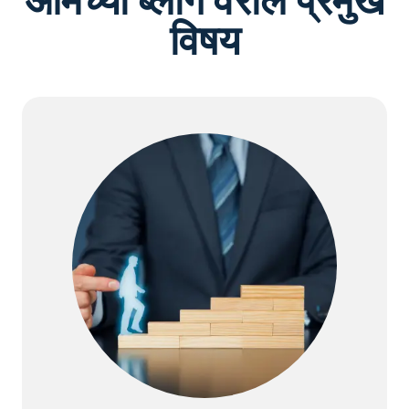
आमच्या ब्लॉग वरील प्रमुख
विषय