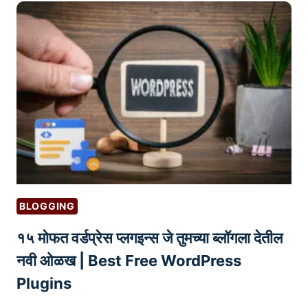
ल
उ
त्पा
द
न
वि
क्री
व्य
व
सा
य
BLOGGING
क
१५ मोफत वर्डप्रेस प्लगइन्स जे तुमच्या ब्लॉगला देतील
सा
सु
नवी ओळख | Best Free WordPress
रू
Plugins
क