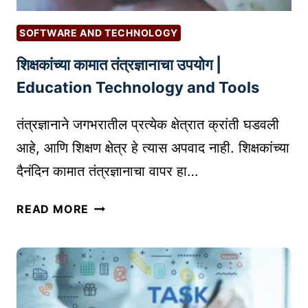
न्स
T
जे
I
SOFTWARE AND TECHNOLOGY
तु
N
शिक्षकांच्या कामात तंत्रज्ञानाचा उपयोग |
म
G
च्या
A
Education Technology and Tools
ब्लॉ
D
ग
I
तंत्रज्ञानाने जगभरातील प्रत्येक क्षेत्रात क्रांती घडवली
ला
G
आहे, आणि शिक्षण क्षेत्र हे त्यास अपवाद नाही. शिक्षकांच्या
दे
I
दैनंदिन कामात तंत्रज्ञानाचा वापर हा…
ती
T
ल
A
शि
READ MORE
न
L
क्ष
वी
P
कां
ओ
R
च्या
ळ
O
का
ख
D
मा
|
U