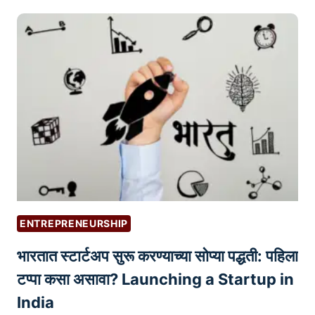
ले
व
स्व
सा
र
या
चि
ला
त
हो
क
णा
वि
रे
ता
ला
,
भ
ले
ख
न
ENTREPRENEURSHIP
सा
भारतात स्टार्टअप सुरू करण्याच्या सोप्या पद्धती: पहिला
हि
त्य
टप्पा कसा असावा? Launching a Startup in
कॉ
India
पी