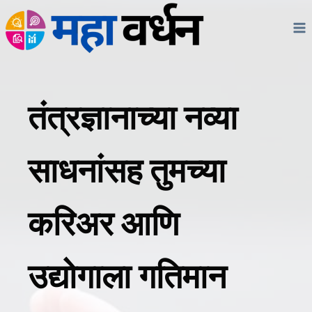
Skip
to
content
तंत्रज्ञानाच्या नव्या
साधनांसह तुमच्या
करिअर आणि
उद्योगाला गतिमान