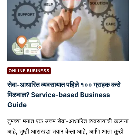
ग
आ
णि
कं
टें
ट
क्रि
ए
श
ONLINE BUSINESS
न
सेवा-आधारित व्यवसायात पहिले १०० ग्राहक कसे
सा
ठी
मिळवाल? Service-based Business
स
Guide
र्वो
त्त
तुमच्या मनात एक उत्तम सेवा-आधारित व्यवसायाची कल्पना
म
आहे, तुम्ही आराखडा तयार केला आहे, आणि आता तुम्ही
A