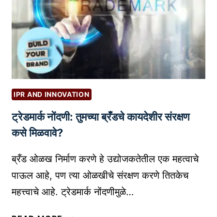
A
कं
R
प
A
न्या
N
ग्रा
D
ह
S
कां
P
ना
E
IPR AND INNOVATION
मो
L
ट्रेडमार्क नोंदणी: तुमच्या ब्रँडचे कायदेशीर संरक्षण
ठ्या
L
स
कसे मिळवावे?
C
व
H
ल
ब्रँड ओळख निर्माण करणे हे उद्योजकतेतील एक महत्वाचे
E
ती
C
पाऊल आहे, पण त्या ओळखीचे संरक्षण करणे तितकेच
क
K
महत्त्वाचे आहे. ट्रेडमार्क नोंदणीमुळे…
शा
I
दे
N
ट्रे