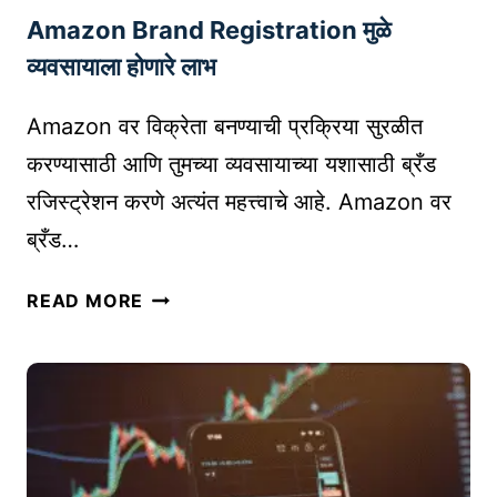
Amazon Brand Registration मुळे
१
०
व्यवसायाला होणारे लाभ
०
ग्रा
Amazon वर विक्रेता बनण्याची प्रक्रिया सुरळीत
ह
करण्यासाठी आणि तुमच्या व्यवसायाच्या यशासाठी ब्रँड
क
रजिस्ट्रेशन करणे अत्यंत महत्त्वाचे आहे. Amazon वर
क
ब्रँड…
से
मि
A
ळ
READ MORE
M
वा
A
ल
Z
?
O
S
N
E
B
R