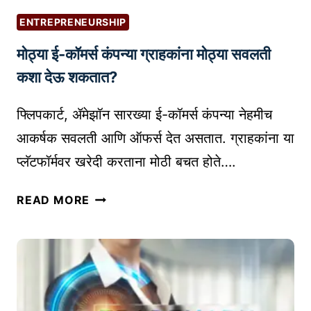
ले
ENTREPRENEURSHIP
ख
मोठ्या ई-कॉमर्स कंपन्या ग्राहकांना मोठ्या सवलती
न
त
कशा देऊ शकतात?
पा
स
फ्लिपकार्ट, ॲमेझॉन सारख्या ई-कॉमर्स कंपन्या नेहमीच
णी
आकर्षक सवलती आणि ऑफर्स देत असतात. ग्राहकांना या
सा
प्लॅटफॉर्मवर खरेदी करताना मोठी बचत होते….
ध
ने
मो
READ MORE
(
ठ्या
G
ई
R
-
A
कॉ
M
म
M
र्स