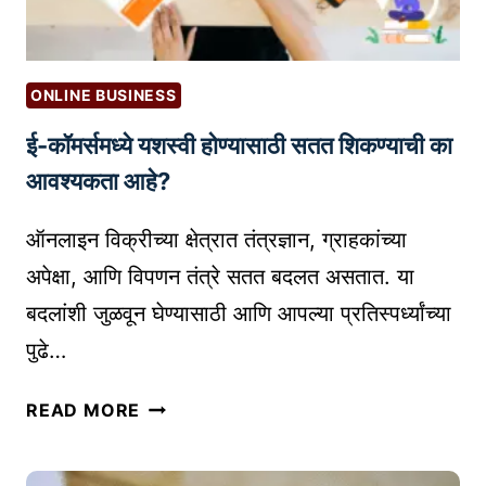
E
ढ
T
व
S
ण्या
U
ONLINE BUSINESS
सा
C
ई-कॉमर्समध्ये यशस्वी होण्यासाठी सतत शिकण्याची का
ठी
C
Q
E
आवश्यकता आहे?
U
S
O
S
ऑनलाइन विक्रीच्या क्षेत्रात तंत्रज्ञान, ग्राहकांच्या
R
M
अपेक्षा, आणि विपणन तंत्रे सतत बदलत असतात. या
A
A
बदलांशी जुळवून घेण्यासाठी आणि आपल्या प्रतिस्पर्ध्यांच्या
चा
N
पुढे…
क
T
सा
R
ई
वा
READ MORE
A
-
प
कॉ
र