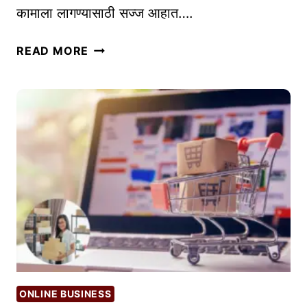
कामाला लागण्यासाठी सज्ज आहात….
I
सा
से
ध
READ MORE
वा
ने
-
आ
धा
रि
त
व्य
व
सा
या
त
प
हि
ONLINE BUSINESS
ले