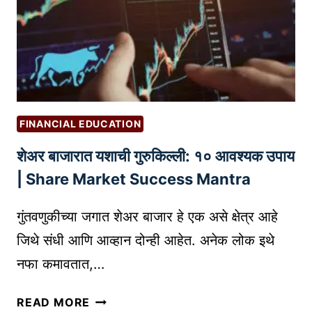
R
V
A
I
N
C
D
E
R
-
E
B
G
A
FINANCIAL EDUCATION
I
S
शेअर बाजारात यशाची गुरुकिल्ली: १० आवश्यक उपाय
S
E
T
D
| Share Market Success Mantra
R
B
A
U
गुंतवणुकीच्या जगात शेअर बाजार हे एक असे क्षेत्र आहे
T
S
जिथे संधी आणि आव्हान दोन्ही आहेत. अनेक लोक इथे
I
I
नफा कमावतात,…
O
N
N
E
शे
READ MORE
मु
S