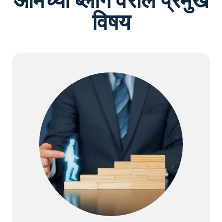
आमच्या ब्लॉग वरील प्रमुख
विषय