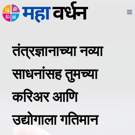
Skip
to
content
तंत्रज्ञानाच्या नव्या
साधनांसह तुमच्या
करिअर आणि
उद्योगाला गतिमान