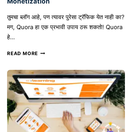
Monetization
व
श्य
तुमचा ब्लॉग आहे, पण त्यावर पुरेसा ट्रॅफिक येत नाही का?
क
मग, Quora हा एक प्रभावी उपाय ठरू शकतो! Quora
उ
हे…
पा
य
आ
|
READ MORE
प
S
ल्या
H
ब्लॉ
A
ग
R
सा
E
ठी
M
ट्रॅ
A
फि
R
क
K
वा