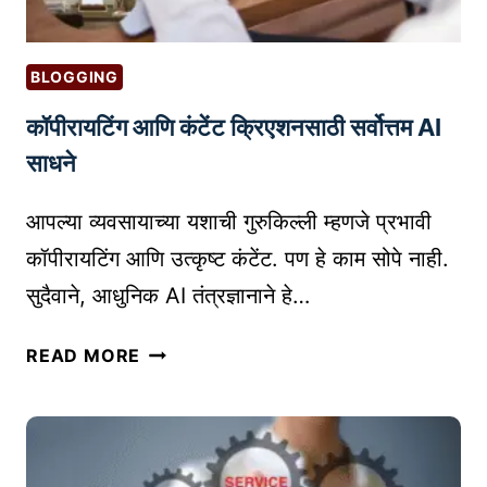
BLOGGING
कॉपीरायटिंग आणि कंटेंट क्रिएशनसाठी सर्वोत्तम AI
साधने
आपल्या व्यवसायाच्या यशाची गुरुकिल्ली म्हणजे प्रभावी
कॉपीरायटिंग आणि उत्कृष्ट कंटेंट. पण हे काम सोपे नाही.
सुदैवाने, आधुनिक AI तंत्रज्ञानाने हे…
कॉ
READ MORE
पी
रा
य
टिं