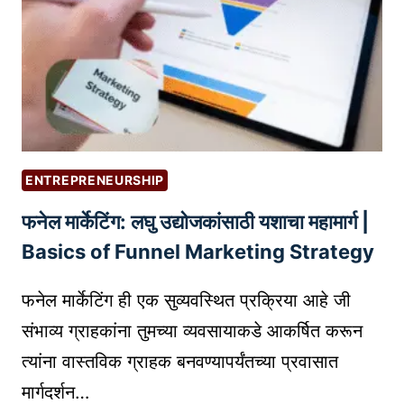
व
ण्या
सा
ठी
सो
श
ल
मी
ENTREPRENEURSHIP
डि
फनेल मार्केटिंग: लघु उद्योजकांसाठी यशाचा महामार्ग |
या
स्ट्रॅ
Basics of Funnel Marketing Strategy
टे
जी
फनेल मार्केटिंग ही एक सुव्यवस्थित प्रक्रिया आहे जी
ज
संभाव्य ग्राहकांना तुमच्या व्यवसायाकडे आकर्षित करून
त्यांना वास्तविक ग्राहक बनवण्यापर्यंतच्या प्रवासात
मार्गदर्शन…