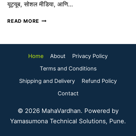
यूट्यूब, सोशल मीडिया, आणि…
ध
N
ने
I
व्हि
:
READ MORE
N
डि
तु
D
ओ
म
I
ए
ची
A
डि
वि
)
Home
About
Privacy Policy
टिं
क्री
ग
Terms and Conditions
वा
सा
ढ
Shipping and Delivery
Refund Policy
ठी
व
2
Contact
ण्या
0
सा
स
© 2026 MahaVardhan. Powered by
ठी
र्वो
B
Yamasumona Technical Solutions, Pune.
त्त
E
म
S