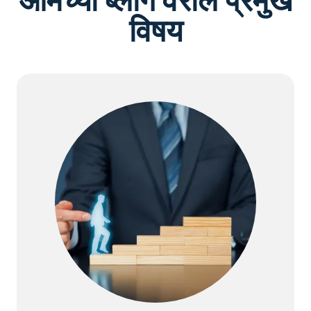
आमच्या ब्लॉग वरील प्रमुख
विषय