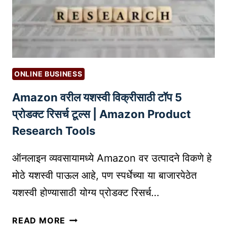
ग
F
स्ट्रॅ
U
टे
N
जी
N
ज
E
:
L
ONLINE BUSINESS
व्य
M
Amazon वरील यशस्वी विक्रीसाठी टॉप 5
व
A
सा
R
प्रोडक्ट रिसर्च टूल्स | Amazon Product
या
K
Research Tools
च्या
E
य
T
ऑनलाइन व्यवसायामध्ये Amazon वर उत्पादने विकणे हे
शा
I
मोठे यशस्वी पाऊल आहे, पण स्पर्धेच्या या बाजारपेठेत
सा
N
यशस्वी होण्यासाठी योग्य प्रोडक्ट रिसर्च…
ठी
G
प्र
S
A
भा
READ MORE
T