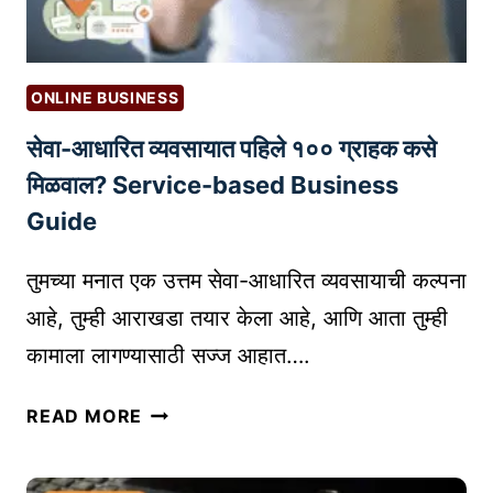
P
व
R
डा
O
:
D
ONLINE BUSINESS
जी
U
सेवा-आधारित व्यवसायात पहिले १०० ग्राहक कसे
आ
C
य
T
मिळवाल? Service-based Business
टॅ
R
Guide
ग
E
तु
S
तुमच्या मनात एक उत्तम सेवा-आधारित व्यवसायाची कल्पना
म्हा
E
आहे, तुम्ही आराखडा तयार केला आहे, आणि आता तुम्ही
ला
A
कामाला लागण्यासाठी सज्ज आहात….
क
R
से
C
से
म
READ MORE
H
वा
द
T
-
त
O