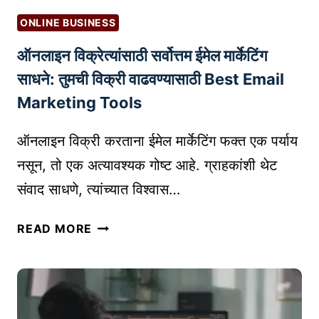
B
ती
A
ONLINE BUSINESS
ल
S
ऑनलाइन विक्रेत्यांसाठी सर्वोत्तम ईमेल मार्केटिंग
स
E
र्वो
D
साधने: तुमची विक्री वाढवण्यासाठी Best Email
त्त
B
Marketing Tools
म
U
इ
S
ऑनलाइन विक्री करताना ईमेल मार्केटिंग फक्त एक पर्याय
न्क्यु
I
नसून, तो एक अत्यावश्यक गोष्ट आहे. ग्राहकांशी थेट
बे
N
संवाद साधणे, त्यांच्यात विश्वास…
ट
E
र्स
S
ऑ
(
READ MORE
S
न
T
G
ला
O
U
इ
P
I
न
S
D