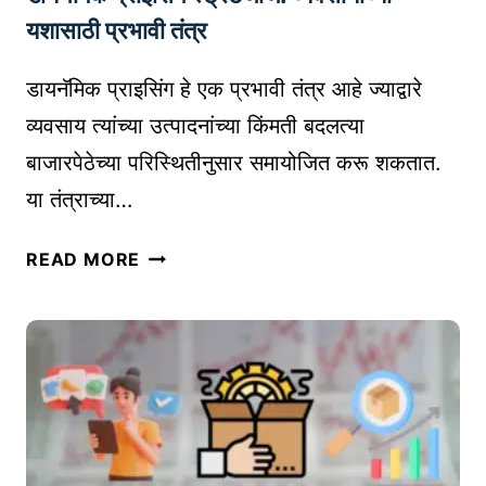
य
यशासाठी प्रभावी तंत्र
शा
चा
डायनॅमिक प्राइसिंग हे एक प्रभावी तंत्र आहे ज्याद्वारे
म
व्यवसाय त्यांच्या उत्पादनांच्या किंमती बदलत्या
हा
बाजारपेठेच्या परिस्थितीनुसार समायोजित करू शकतात.
मा
या तंत्राच्या…
र्ग
|
डा
B
READ MORE
य
A
नॅ
S
मि
I
क
C
प्रा
S
इ
O
सिं
F