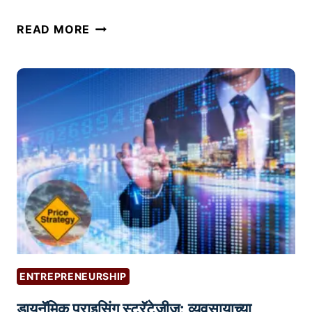
फ
READ MORE
ने
ल
मा
र्के
टिं
ग
:
ल
घु
उ
द्यो
ज
कां
ENTREPRENEURSHIP
सा
डायनॅमिक प्राइसिंग स्ट्रॅटेजीज: व्यवसायाच्या
ठी