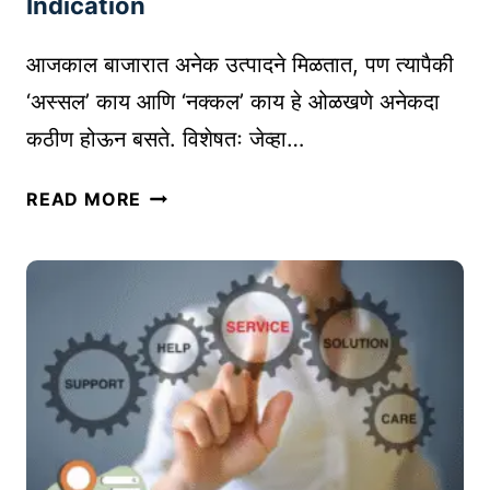
Indication
5
प्रो
आजकाल बाजारात अनेक उत्पादने मिळतात, पण त्यापैकी
ड
‘अस्सल’ काय आणि ‘नक्कल’ काय हे ओळखणे अनेकदा
क्ट
कठीण होऊन बसते. विशेषतः जेव्हा…
रि
स
न
र्च
READ MORE
क्क
टू
ल
ल्स
थां
|
ब
A
वा
M
,
A
अ
Z
स्स
O
ल
N
नि