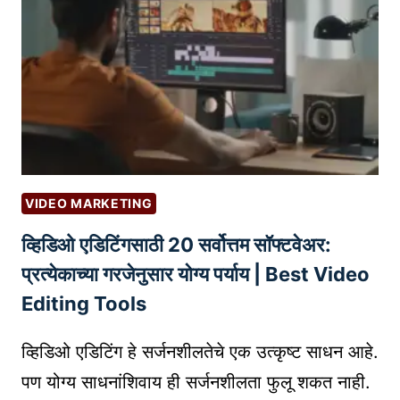
वि
T
E
क्रे
A
त्यां
R
सा
T
ठी
U
स
P
र्वो
I
त्त
N
म
C
VIDEO MARKETING
ई
U
व्हिडिओ एडिटिंगसाठी 20 सर्वोत्तम सॉफ्टवेअर:
मे
B
ल
A
प्रत्येकाच्या गरजेनुसार योग्य पर्याय | Best Video
मा
T
Editing Tools
र्के
O
टिं
R
व्हिडिओ एडिटिंग हे सर्जनशीलतेचे एक उत्कृष्ट साधन आहे.
ग
S
पण योग्य साधनांशिवाय ही सर्जनशीलता फुलू शकत नाही.
सा
I