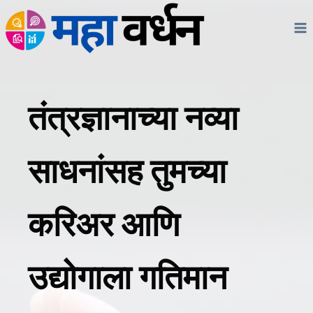
Skip
to
content
तंत्रज्ञानाच्या नव्या
साधनांसह तुमच्या
करिअर आणि
उद्योगाला गतिमान