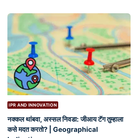
M
वी
R
A
तं
A
Z
त्र
T
O
E
N
G
व
Y
री
ल
य
श
स्वी
वि
क्री
IPR AND INNOVATION
सा
नक्कल थांबवा, अस्सल निवडा: जीआय टॅग तुम्हाला
ठी
टॉ
कसे मदत करतो? | Geographical
प