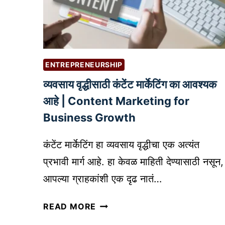
वी
U
सा
R
ध
I
न
T
Y
ENTREPRENEURSHIP
B
व्यवसाय वृद्धीसाठी कंटेंट मार्केटिंग का आवश्यक
A
S
आहे | Content Marketing for
I
Business Growth
C
S
कंटेंट मार्केटिंग हा व्यवसाय वृद्धीचा एक अत्यंत
प्र
प्रभावी मार्ग आहे. हा केवळ माहिती देण्यासाठी नसून,
त्ये
आपल्या ग्राहकांशी एक दृढ नातं…
क
व्य
व्य
READ MORE
व
व
सा