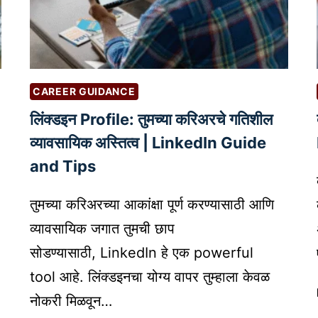
य
ण
?
|
व्य
W
व
E
सा
B
CAREER GUIDANCE
य
S
क
लिंक्डइन Profile: तुमच्या करिअरचे गतिशील
I
र्ज
व्यावसायिक अस्तित्व | LinkedIn Guide
T
घे
E
and Tips
ण्या
C
सा
H
तुमच्या करिअरच्या आकांक्षा पूर्ण करण्यासाठी आणि
ठी
A
व्यावसायिक जगात तुमची छाप
सि
T
बि
सोडण्यासाठी, LinkedIn हे एक powerful
B
ल
O
tool आहे. लिंक्डइनचा योग्य वापर तुम्हाला केवळ
स्को
T
नोकरी मिळवून…
अ
S