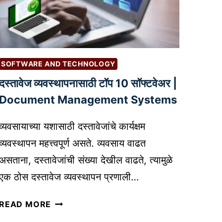
या
आ
सा
णि
ठी
टि
आ
प्स
व
|
SOFTWARE AND TECHNOLOGY
श्य
B
दस्तावेज व्यवस्थापनासाठी टॉप 10 सॉफ्टवेअर |
क
E
अ
Document Management Systems
S
स
T
ले
A
व्यवसायाच्या यशासाठी दस्तावेजांचे कार्यक्षम
ल्या
U
व्यवस्थापन महत्त्वपूर्ण असते. व्यवसाय वाढत
म
D
असताना, दस्तावेजांची संख्या देखील वाढते, त्यामुळे
ह
I
एक ठोस दस्तावेज व्यवस्थापन प्रणाली…
त्त्वा
O
च्या
E
द
READ MORE
का
D
स्ता
य
I