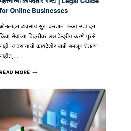
महत्त्वाच्या कायदेशीर गोष्टी | Legal Guide
टिं
for Online Businesses
ग
:
ऑनलाइन व्यवसाय सुरू करताना फक्त उत्पादन
स
किंवा सेवांच्या विक्रीवर लक्ष केंद्रीत करणे पुरेसे
र्वो
नाही. व्यवसायाची कायदेशीर बाबी समजून घेतल्या
त्त
म
नाहीत,…
सॉ
ऑ
फ्ट
READ MORE
न
वे
ला
अ
इ
र
न
,
व्य
ट्रें
व
ड्स
सा
,