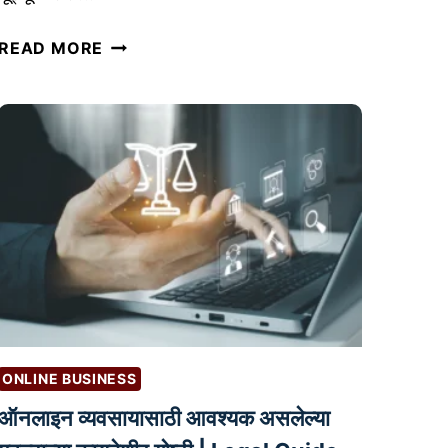
Y
READ MORE
O
U
T
U
B
E
R
S
सा
ठी
ऑ
डि
ONLINE BUSINESS
ओ
ऑनलाइन व्यवसायासाठी आवश्यक असलेल्या
ए
डि