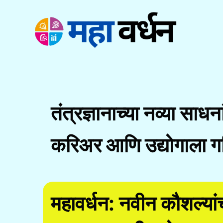
Skip
to
content
तंत्रज्ञानाच्या नव्या साधन
करिअर आणि उद्योगाला ग
महावर्धन: नवीन कौशल्य