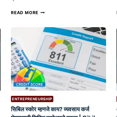
ग्रा
READ MORE
ह
क
से
वा
सु
धा
र
ण्या
सा
ठी
उ
प
ENTREPRENEURSHIP
यु
सिबिल स्कोर म्हणजे काय? व्यवसाय कर्ज
क्त
चॅ