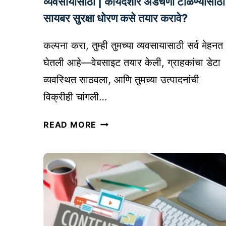
व्यवसायासाठी | कायदेशीर अडचणी टाळण्यासाठी
तु
सायबर सुरक्षा धोरण कसे तयार करावे?
म
च्या
कल्पना करा, तुम्ही तुमच्या व्यवसायासाठी सर्व मेहनत
व्य
घेतली आहे—वेबसाइट तयार केली, ग्राहकांचा डेटा
व
सा
व्यवस्थित साठवला, आणि तुमच्या उत्पादनांची
या
विक्रीही चांगली…
च्या
य
C
READ MORE
शा
Y
सा
B
ठी
E
ए
R
क
S
प्र
E
भा
C