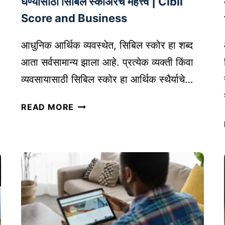
घेण्यासाठी सिबिल स्कोअरचे महत्त्व | Cibil
ट
Score and Business
बॉ
ट्स
आधुनिक आर्थिक व्यवस्थेत, सिबिल स्कोर हा शब्द
आ
आता सर्वसामान्य झाला आहे. प्रत्येक व्यक्ती किंवा
णि
व्यवसायासाठी सिबिल स्कोर हा आर्थिक स्थैर्याचे…
टू
ल्स
सि
READ MORE
:
बि
ए
ल
क
स्को
स
र
खो
म्ह
ल
ण
वि
जे
श्ले
का
ष