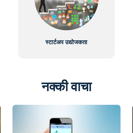
स्टार्टअप उद्योजकता
नक्की वाचा