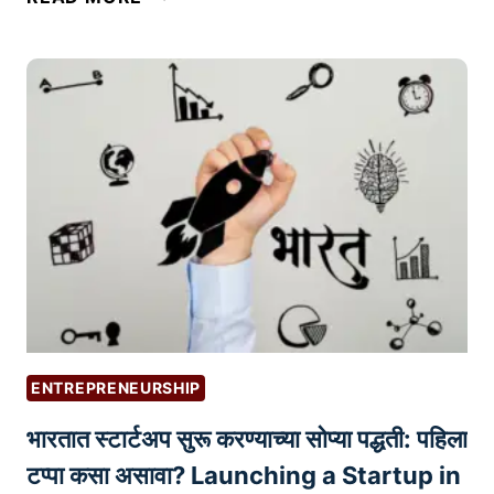
न्व्हें
I
ट
S
री
T
व्य
I
व
C
स्था
S
प
आ
ना
णि
सा
F
ठी
R
स
E
र्वो
I
त्त
G
ENTREPRENEURSHIP
म
H
भारतात स्टार्टअप सुरू करण्याच्या सोप्या पद्धती: पहिला
सा
T
ध
F
टप्पा कसा असावा? Launching a Startup in