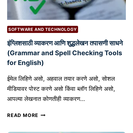
क
I
र
N
ण्या
V
च्या
E
SOFTWARE AND TECHNOLOGY
सो
N
इंग्लिशसाठी व्याकरण आणि शुद्धलेखन तपासणी साधने
प्या
T
प
O
(Grammar and Spell Checking Tools
द्ध
R
for English)
ती
Y
:
M
ईमेल लिहिणे असो, अहवाल तयार करणे असो, सोशल
प
A
मीडियावर पोस्ट करणे असो किंवा ब्लॉग लिहिणे असो,
हि
N
आपल्या लेखनात कोणतीही व्याकरण…
ला
A
ट
G
इं
प्पा
READ MORE
E
ग्लि
क
M
श
सा
E