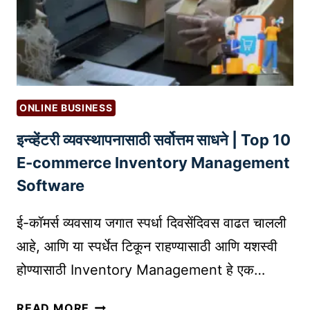
व
सा
या
सा
ठी
S
ONLINE BUSINESS
H
इन्व्हेंटरी व्यवस्थापनासाठी सर्वोत्तम साधने | Top 10
I
P
E-commerce Inventory Management
P
Software
I
N
ई-कॉमर्स व्यवसाय जगात स्पर्धा दिवसेंदिवस वाढत चालली
G
आहे, आणि या स्पर्धेत टिकून राहण्यासाठी आणि यशस्वी
,
होण्यासाठी Inventory Management हे एक…
L
O
इ
G
READ MORE