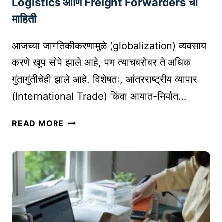
Logistics आणि Freight Forwarders ची
सं
माहिती
प
त्ती
आजच्या जागतिकीकरणामुळे (globalization) व्यवसाय
चे
करणे खूप सोपे झाले आहे, पण त्याचबरोबर ते अधिक
म
गुंतागुंतीचेही झाले आहे. विशेषतः, आंतरराष्ट्रीय व्यापार
ह
त्व
(International Trade) किंवा आयात-निर्यात…
आ
READ MORE
या
त
-
नि
र्या
त
व्य