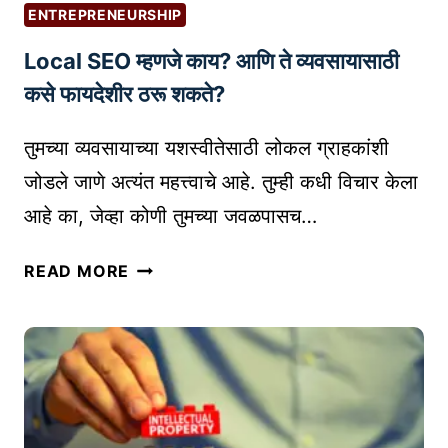
चे
B
ENTREPRENEURSHIP
,
S
Local SEO म्हणजे काय? आणि ते व्यवसायासाठी
आ
I
णि
कसे फायदेशीर ठरू शकते?
T
व्य
E
व
तुमच्या व्यवसायाच्या यशस्वीतेसाठी लोकल ग्राहकांशी
C
सा
H
जोडले जाणे अत्यंत महत्त्वाचे आहे. तुम्ही कधी विचार केला
या
A
आहे का, जेव्हा कोणी तुमच्या जवळपासच…
चे
T
उ
B
L
READ MORE
त्कृ
O
O
ष्ट
T
C
सा
S
A
ध
L
न
S
E