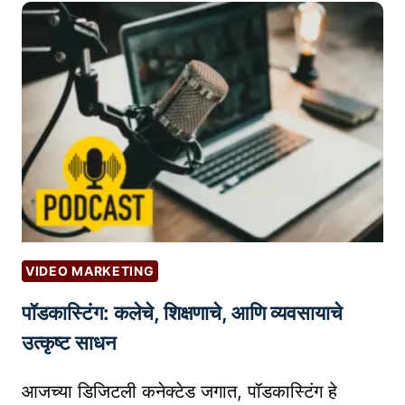
से
वा
सु
धा
र
ण्या
सा
ठी
उ
प
यु
VIDEO MARKETING
क्त
पॉडकास्टिंग: कलेचे, शिक्षणाचे, आणि व्यवसायाचे
चॅ
ट
उत्कृष्ट साधन
बॉ
ट्स
आजच्या डिजिटली कनेक्टेड जगात, पॉडकास्टिंग हे