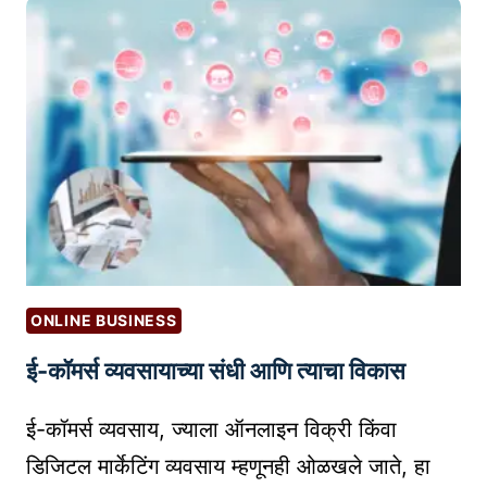
सा
अ
N
ठी
सा
T
व्या
वा
S
क
?
O
र
L
F
ण
A
T
आ
U
W
णि
N
A
शु
C
R
द्ध
H
E
ले
I
ONLINE BUSINESS
ख
N
ई-कॉमर्स व्यवसायाच्या संधी आणि त्याचा विकास
न
G
त
A
ई-कॉमर्स व्यवसाय, ज्याला ऑनलाइन विक्री किंवा
पा
S
स
T
डिजिटल मार्केटिंग व्यवसाय म्हणूनही ओळखले जाते, हा
णी