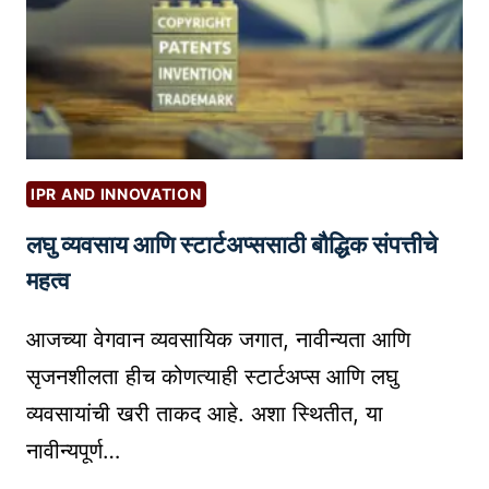
O
म्ह
ण
जे
का
य
?
IPR AND INNOVATION
आ
लघु व्यवसाय आणि स्टार्टअप्ससाठी बौद्धिक संपत्तीचे
णि
ते
महत्व
व्य
व
आजच्या वेगवान व्यवसायिक जगात, नावीन्यता आणि
सा
सृजनशीलता हीच कोणत्याही स्टार्टअप्स आणि लघु
या
व्यवसायांची खरी ताकद आहे. अशा स्थितीत, या
सा
नावीन्यपूर्ण…
ठी
क