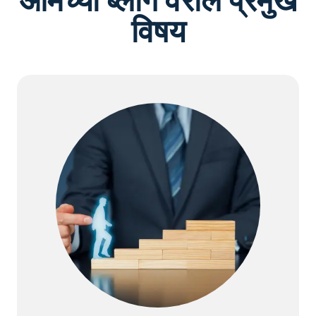
आमच्या ब्लॉग वरील प्रमुख
विषय