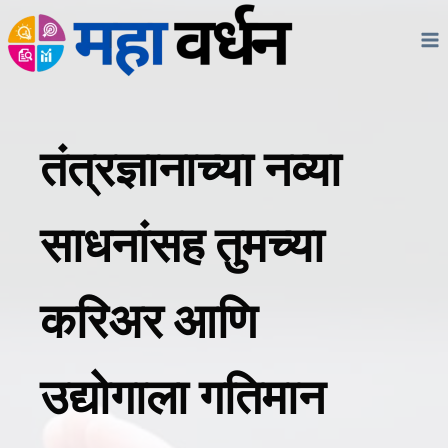
Skip
to
content
तंत्रज्ञानाच्या नव्या
साधनांसह तुमच्या
करिअर आणि
उद्योगाला गतिमान