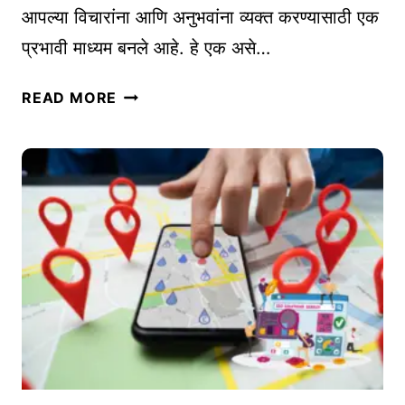
आ
आपल्या विचारांना आणि अनुभवांना व्यक्त करण्यासाठी एक
णि
प्रभावी माध्यम बनले आहे. हे एक असे…
टू
ल्स
पॉ
READ MORE
:
ड
ए
का
क
स्टिं
स
ग
खो
:
ल
क
वि
ले
श्ले
चे
ष
,
ण
शि
|
क्ष
W
णा
E