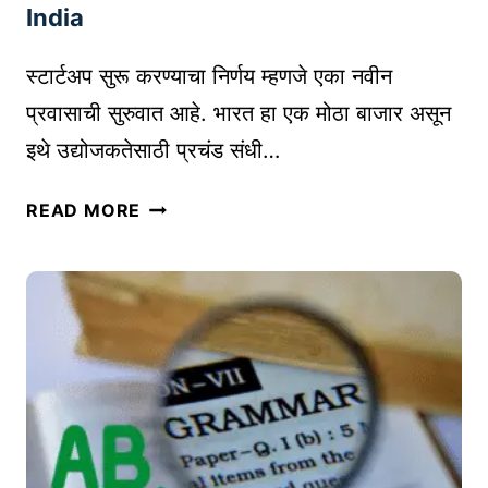
ने
O
India
|
R
T
W
स्टार्टअप सुरू करण्याचा निर्णय म्हणजे एका नवीन
O
A
प्रवासाची सुरुवात आहे. भारत हा एक मोठा बाजार असून
P
R
इथे उद्योजकतेसाठी प्रचंड संधी…
1
D
0
E
भा
E
READ MORE
R
र
-
S
ता
C
ची
त
O
मा
स्टा
M
हि
र्ट
M
ती
अ
E
प
R
सु
C
रू
E