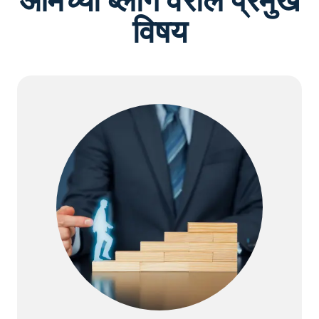
आमच्या ब्लॉग वरील प्रमुख
विषय