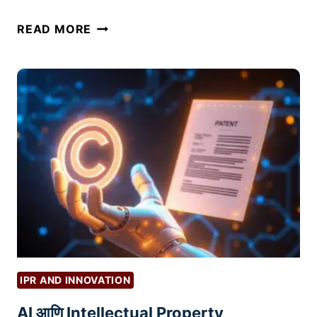
मा
सं
READ MORE
र्ग
पू
द
र्ण
र्श
पे
क
टं
:
ट
१
शो
५
ध
टि
क
प्स
र
(
ण्या
S
च्या
E
यो
O
ग्य
F
IPR AND INNOVATION
प
O
AI आणि Intellectual Property
द्ध