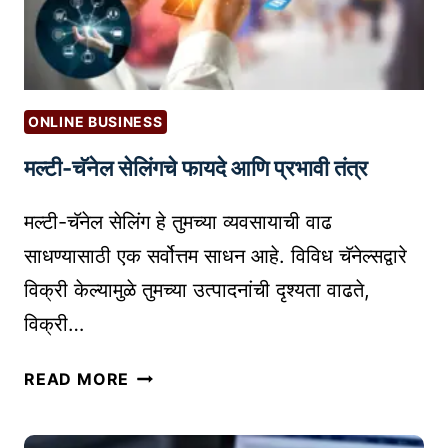
आ
F
य
R
पी
E
?
I
गुं
G
ONLINE BUSINESS
त
H
मल्टी-चॅनेल सेलिंगचे फायदे आणि प्रभावी तंत्र
व
T
णु
F
मल्टी-चॅनेल सेलिंग हे तुमच्या व्यवसायाची वाढ
की
O
चा
R
साधण्यासाठी एक सर्वोत्तम साधन आहे. विविध चॅनेल्सद्वारे
गुं
W
विक्री केल्यामुळे तुमच्या उत्पादनांची दृश्यता वाढते,
ता
A
विक्री…
सो
R
ड
D
म
READ MORE
वा
E
ल्टी
!
R
-
S
S