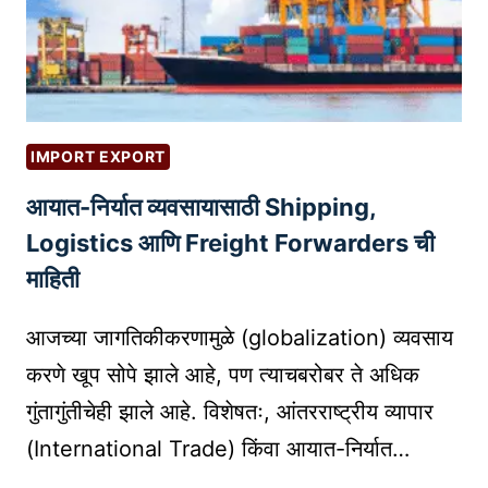
L
E
C
T
U
IMPORT EXPORT
A
आयात-निर्यात व्यवसायासाठी Shipping,
L
P
Logistics आणि Freight Forwarders ची
R
माहिती
O
P
आजच्या जागतिकीकरणामुळे (globalization) व्यवसाय
E
करणे खूप सोपे झाले आहे, पण त्याचबरोबर ते अधिक
R
गुंतागुंतीचेही झाले आहे. विशेषतः, आंतरराष्ट्रीय व्यापार
T
Y
(International Trade) किंवा आयात-निर्यात…
C