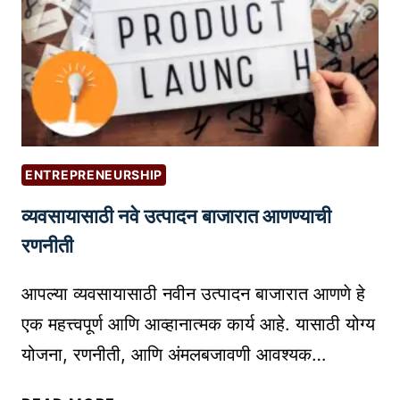
N
K
L
-
I
R
N
1
E
:
B
ए
U
क
S
ENTREPRENEURSHIP
क्रां
I
व्यवसायासाठी नवे उत्पादन बाजारात आणण्याची
ति
N
का
रणनीती
E
री
S
A
आपल्या व्यवसायासाठी नवीन उत्पादन बाजारात आणणे हे
S
I
A
एक महत्त्वपूर्ण आणि आव्हानात्मक कार्य आहे. यासाठी योग्य
मॉ
N
योजना, रणनीती, आणि अंमलबजावणी आवश्यक…
डे
D
ल
C
व्य