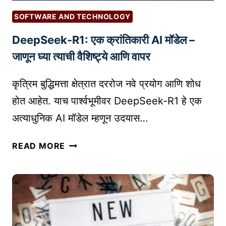
ह
SOFTWARE AND TECHNOLOGY
ल्ल्यां
DeepSeek-R1: एक क्रांतिकारी AI मॉडेल –
पा
सू
जाणून घ्या त्याची वैशिष्ट्ये आणि वापर
न
क
कृत्रिम बुद्धिमत्ता क्षेत्रात दररोज नवे प्रयोग आणि शोध
सा
होत आहेत. याच पार्श्वभूमीवर DeepSeek-R1 हे एक
सु
अत्याधुनिक AI मॉडेल म्हणून उदयास…
र
क्षि
D
READ MORE
त
E
क
E
रा
P
वा
S
|
E
O
E