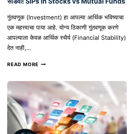
सोडवा! SIPs in Stocks vs Mutual Funds
त
P
मो
I
गुंतवणूक (Investment) हा आपल्या आर्थिक भविष्याचा
ठा
N
एक महत्त्वाचा पाया आहे. योग्य ठिकाणी गुंतवणूक करणे
का
G
आपल्याला केवळ आर्थिक स्थैर्य (Financial Stability)
य
,
दे
देत नाही,…
L
शी
O
म्यु
र
G
READ MORE
च्यु
सं
I
अ
घ
S
ल
र्ष
T
फं
I
ड
C
की
S
ए
आ
स
णि