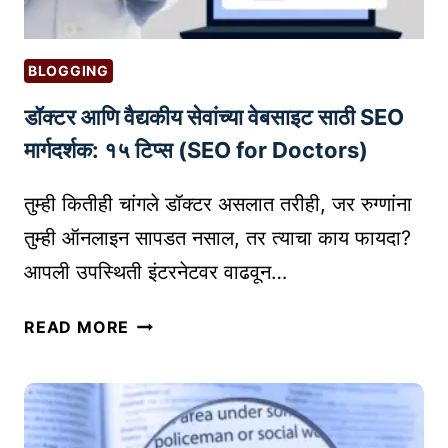
BLOGGING
डॉक्टर आणि वैद्यकीय सेवांच्या वेबसाइट साठी SEO
मार्गदर्शक: १५ टिप्स (SEO for Doctors)
तुम्ही कितीही चांगले डॉक्टर असलात तरीही, जर रुग्णांना
तुम्ही ऑनलाइन सापडत नसाल, तर त्याचा काय फायदा?
आपली उपस्थिती इंटरनेटवर वाढवून…
डॉ
READ MORE
क्ट
र
आ
णि