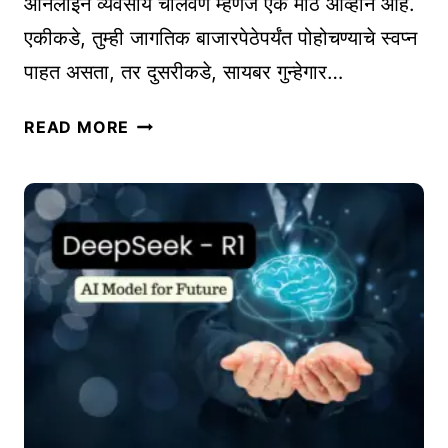
ऑनलाइन व्यवसाय चालवणे म्हणजे एक मोठे आव्हान आहे.
A
एकीकडे, तुम्ही जागतिक बाजारपेठेपर्यंत पोहोचण्याचे स्वप्न
L
पाहत असता, तर दुसरीकडे, सायबर गुन्हेगार…
F
U
ऑ
READ MORE
N
न
D
ला
S
इ
न
व्य
व
सा
य
सा
य
ब
र