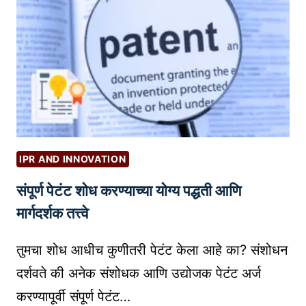
वै
द्य
की
य
से
वां
च्या
वे
ब
IPR AND INNOVATION
सा
संपूर्ण पेटंट शोध करण्याच्या योग्य पद्धती आणि
इ
ट
मार्गदर्शक तत्त्वे
सा
ठी
तुमचा शोध आधीच कुणीतरी पेटंट केला आहे का? संशोधन
S
दर्शवते की अनेक संशोधक आणि उद्योजक पेटंट अर्ज
E
करण्यापूर्वी संपूर्ण पेटंट…
O