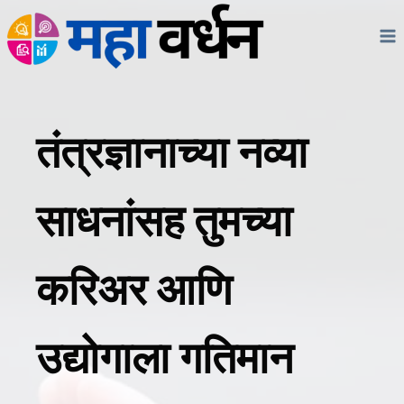
Skip
to
content
तंत्रज्ञानाच्या नव्या
साधनांसह तुमच्या
करिअर आणि
उद्योगाला गतिमान