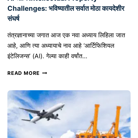
R
ती
Challenges: भविष्यातील सर्वात मोठा कायदेशीर
D
आ
O
संघर्ष
णि
C
मा
T
तंत्रज्ञानाच्या जगात आज एक नवा अध्याय लिहिला जात
र्ग
O
आहे, आणि त्या अध्यायाचे नाव आहे ‘आर्टिफिशियल
द
R
इंटेलिजन्स’ (AI). गेल्या काही वर्षांत…
र्श
S
क
)
A
त
READ MORE
I
त्त्वे
आ
णि
I
N
T
E
L