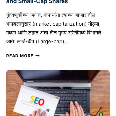
?
and Small-Cap Shares
त्त
म
गुंतवणुकीच्या जगात, कंपन्यांना त्यांच्या बाजारातील
वे
भांडवलानुसार (market capitalization) मोठ्या,
ब
मध्यम आणि लहान अशा तीन मुख्य श्रेणींमध्ये विभागले
ब्रा
उ
जाते: लार्ज-कॅप (Large-cap),…
झ
र्स
मि
READ MORE
|
ड
B
-
E
कॅ
S
प
T
आ
W
णि
E
स्मॉ
B
ल