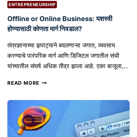
वा
S
ENTREPRENEURSHIP
ढ
F
Offline or Online Business: यशस्वी
वा
O
आ
R
होण्यासाठी कोणता मार्ग निवडाल?
णि
O
ली
N
तंत्रज्ञानाच्या झपाट्याने बदलणाऱ्या जगात, व्यवसाय
ड्स
L
करण्याचे पारंपरिक मार्ग आणि डिजिटल जगातील संधी
मि
I
यांच्यातील संघर्ष अधिक तीव्र झाला आहे. एका बाजूला,…
ळ
N
वा
E
O
READ MORE
|
T
F
B
E
F
L
A
L
O
C
I
G
H
N
G
I
E
I
N