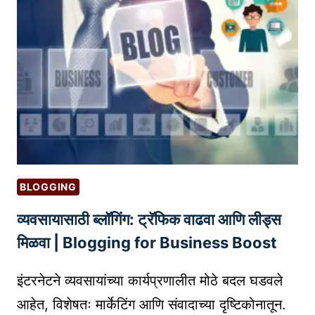
न
शि
क्ष
ण
व्य
व
सा
य
वा
ढ
BLOGGING
व
व्यवसायासाठी ब्लॉगिंग: ट्रॅफिक वाढवा आणि लीड्स
ण्या
सा
मिळवा | Blogging for Business Boost
ठी
वे
इंटरनेटने व्यवसायांच्या कार्यप्रणालीत मोठे बदल घडवले
बि
आहेत, विशेषतः मार्केटिंग आणि संवादाच्या दृष्टिकोनातून.
ना