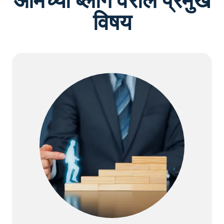
आमच्या ब्लॉग वरील प्रमुख
विषय