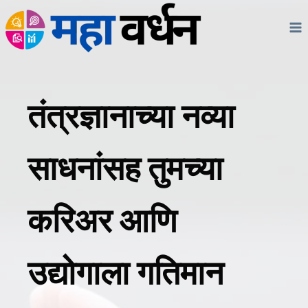
Skip
to
content
तंत्रज्ञानाच्या नव्या
साधनांसह तुमच्या
करिअर आणि
उद्योगाला गतिमान