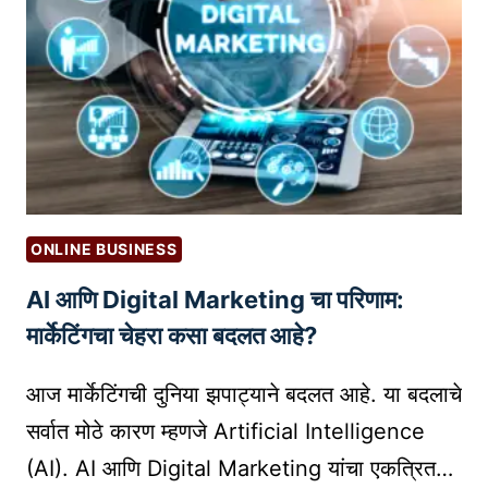
व्य
F
व
O
सा
R
या
B
सा
L
ठी
O
2
G
0
G
प्र
ONLINE BUSINESS
E
भा
R
AI आणि Digital Marketing चा परिणाम:
वी
S
कं
मार्केटिंगचा चेहरा कसा बदलत आहे?
टें
ट
आज मार्केटिंगची दुनिया झपाट्याने बदलत आहे. या बदलाचे
मा
सर्वात मोठे कारण म्हणजे Artificial Intelligence
र्के
(AI). AI आणि Digital Marketing यांचा एकत्रित…
टिं