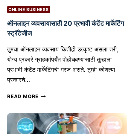
प
S
से
र
ONLINE BUSINESS
क
क
ऑनलाइन व्यवसायासाठी 20 प्रभावी कंटेंट मार्केटिंग
रा
रा
य
स्ट्रॅटेजीज
!
चे
T
:
तुमचा ऑनलाइन व्यवसाय कितीही उत्कृष्ट असला तरी,
O
वि
P
योग्य प्रकारे ग्राहकांपर्यंत पोहोचवण्यासाठी तुम्हाला
क्री
1
प्रभावी कंटेंट मार्केटिंगची गरज असते. तुम्ही कोणत्या
वा
0
प्रकारचे…
ढ
S
व
E
ऑ
ण्या
READ MORE
O
न
सा
T
ला
ठी
I
इ
तं
P
न
त्र
S