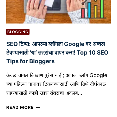
B
-
R
कॅ
O
प
W
शे
S
अ
BLOGGING
E
र्स
R
SEO टिप्स: आपल्या ब्लॉगला Google वर अव्वल
:
S
तु
ठेवण्यासाठी ‘या’ तंत्रांचा वापर करा! Top 10 SEO
म
Tips for Bloggers
च्या
पो
केवळ चांगलं लिखाण पुरेसं नाही; आपला ब्लॉग Google
र्ट
च्या पहिल्या पानावर टिकवण्यासाठी आणि तिथे दीर्घकाळ
फो
राहण्यासाठी काही खास तंत्रांचा अवलंब…
लि
यो
S
म
READ MORE
E
ध्ये