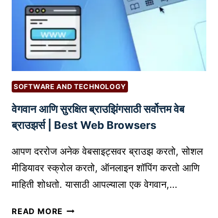
O
N
G
R
G
B
O
F
U
N
O
S
L
R
I
I
B
N
N
U
SOFTWARE AND TECHNOLOGY
E
E
S
S
वेगवान आणि सुरक्षित ब्राउझिंगसाठी सर्वोत्तम वेब
B
I
S
U
ब्राउझर्स | Best Web Browsers
N
S
E
I
आपण दररोज अनेक वेबसाइट्सवर ब्राउझ करतो, सोशल
S
N
S
मीडियावर स्क्रोल करतो, ऑनलाइन शॉपिंग करतो आणि
E
B
माहिती शोधतो. यासाठी आपल्याला एक वेगवान,…
S
O
S
O
वे
READ MORE
: