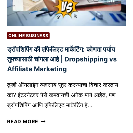
टू
E
ल्स
R
:
C
को
E
ड
S
ONLINE BUSINESS
न
T
ड्रॉपशिपिंग की एफिलिएट मार्केटिंग: कोणता पर्याय
लि
O
हि
R
तुमच्यासाठी चांगला आहे | Dropshipping vs
ता
E
Affiliate Marketing
तु
P
म
L
तुम्ही ऑनलाईन व्यवसाय सुरू करण्याचा विचार करताय
ची
A
का? इंटरनेटवर पैसे कमवायची अनेक मार्ग आहेत, पण
स्व
T
ड्रॉपशिपिंग आणि एफिलिएट मार्केटिंग हे…
तः
F
ची
O
ड्रॉ
वे
READ MORE
R
प
ब
M