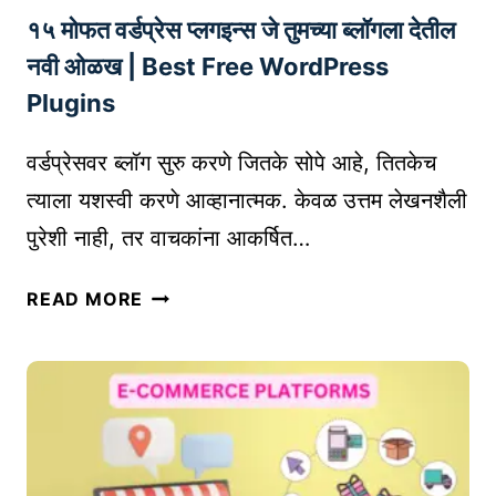
१५ मोफत वर्डप्रेस प्लगइन्स जे तुमच्या ब्लॉगला देतील
लिं
किं
नवी ओळख | Best Free WordPress
ग
Plugins
क
से
वर्डप्रेसवर ब्लॉग सुरु करणे जितके सोपे आहे, तितकेच
क
त्याला यशस्वी करणे आव्हानात्मक. केवळ उत्तम लेखनशैली
रा
पुरेशी नाही, तर वाचकांना आकर्षित…
वे
|
१
T
READ MORE
५
I
मो
P
फ
S
त
F
व
O
र्ड
R