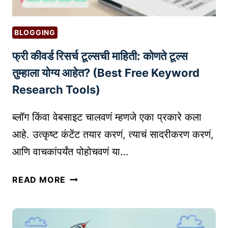
द्यो
O
ज
P
कां
S
BLOGGING
सा
H
फ्री कीवर्ड रिसर्च टूल्सची माहिती: कोणते टूल्स
ठी
I
य
P
तुम्हाला योग्य आहेत? (Best Free Keyword
शा
P
Research Tools)
चा
I
म
N
ब्लॉग किंवा वेबसाइट चालवणं म्हणजे एका प्रकारे कला
हा
G
आहे. उत्कृष्ट कंटेंट तयार करणं, त्याचं सादरीकरण करणं,
मा
V
आणि वाचकांपर्यंत पोहोचवणं या…
र्ग
S
|
A
फ्री
B
READ MORE
F
की
A
F
व
S
I
र्ड
I
L