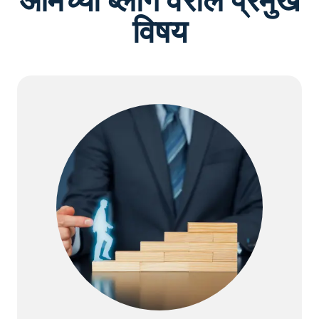
आमच्या ब्लॉग वरील प्रमुख
विषय