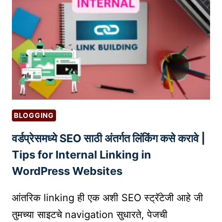
व्य
व
सा
या
सा
ठी
प्र
भा
वी
BLOGGING
वे
वर्डप्रेसमध्ये SEO साठी अंतर्गत लिंकिंग कसे करावे |
ब
सा
Tips for Internal Linking in
इ
WordPress Websites
ट
त
आंतरिक linking ही एक अशी SEO स्ट्रॅटेजी आहे जी
या
तुमच्या साइटचे navigation सुधारते, पेजची
र