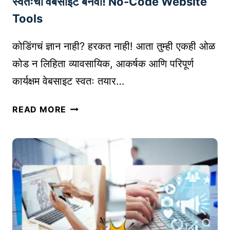
D
स्वतःची वेबसाइट बनवा! No-Code Website
S
सॉ
P
Tools
फ्ट
R
वे
E
कोडिंगचं ज्ञान नाही? हरकत नाही! आता तुम्ही एकही ओळ
अ
S
कोड न लिहिता व्यावसायिक, आकर्षक आणि परिपूर्ण
र
S
कार्यक्षम वेबसाइट स्वतः तयार…
सो
P
ल्यू
L
नो
श
READ MORE
U
-
न्स
G
को
|
I
ड
E
N
वे
-
S
ब
C
सा
O
इ
M
ट
M