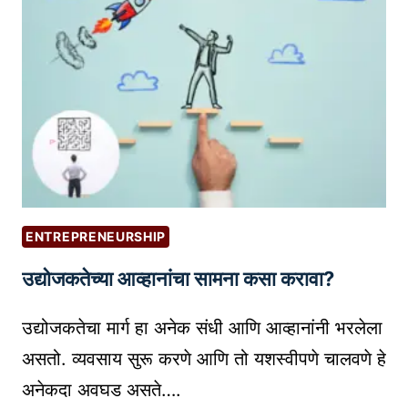
रि
C
I
स
S
A
र्च
O
T
टू
F
E
ल्स
F
M
ची
U
A
मा
N
R
हि
N
K
ती
E
E
:
L
T
ENTREPRENEURSHIP
को
M
I
उद्योजकतेच्या आव्हानांचा सामना कसा करावा?
ण
A
N
ते
R
G
उद्योजकतेचा मार्ग हा अनेक संधी आणि आव्हानांनी भरलेला
टू
K
ल्स
E
असतो. व्यवसाय सुरू करणे आणि तो यशस्वीपणे चालवणे हे
तु
T
अनेकदा अवघड असते….
म्हा
I