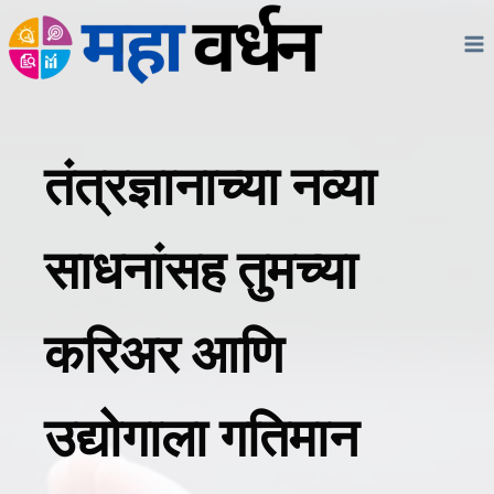
Skip
to
content
तंत्रज्ञानाच्या नव्या
साधनांसह तुमच्या
करिअर आणि
उद्योगाला गतिमान