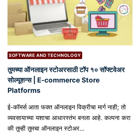
प्रे
I
स
N
प्ल
T
ग
E
इ
R
न्स
N
जे
A
SOFTWARE AND TECHNOLOGY
तु
L
तुमच्या ऑनलाइन स्टोअरसाठी टॉप १० सॉफ्टवेअर
म
L
च्या
I
सोल्यूशन्स | E-commerce Store
ब्लॉ
N
Platforms
ग
K
ला
I
ई-कॉमर्स आता फक्त ऑनलाइन विक्रीचा मार्ग नाही; तो
दे
N
व्यवसायाच्या यशाचा आधारस्तंभ बनला आहे. कल्पना करा
ती
G
की तुम्ही तुमचा ऑनलाइन स्टोअर…
ल
I
न
N