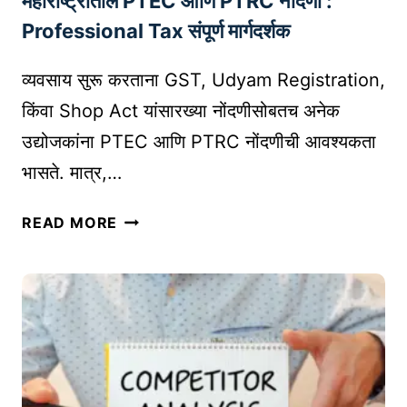
महाराष्ट्रातील PTEC आणि PTRC नोंदणी :
U
रू
Professional Tax संपूर्ण मार्गदर्शक
I
क
D
रा
व्यवसाय सुरू करताना GST, Udyam Registration,
E
वे
किंवा Shop Act यांसारख्या नोंदणीसोबतच अनेक
?
उद्योजकांना PTEC आणि PTRC नोंदणीची आवश्यकता
भासते. मात्र,…
म
READ MORE
हा
रा
ष्ट्रा
ती
ल
P
T