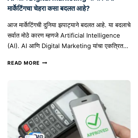
N
६
मार्केटिंगचा चेहरा कसा बदलत आहे?
D
म
I
ध्ये
आज मार्केटिंगची दुनिया झपाट्याने बदलत आहे. या बदलाचे
G
को
A
सर्वात मोठे कारण म्हणजे Artificial Intelligence
ण
D
(AI). AI आणि Digital Marketing यांचा एकत्रित…
ती
S
नि
A
READ MORE
व
I
डा
आ
वी
णि
?
D
G
I
O
G
V
I
E
T
R
A