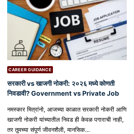
णि
इ
न्स्टा
ग्रा
म
व
र
जा
हि
CAREER GUIDANCE
रा
सरकारी vs खाजगी नोकरी: २०२६ मध्ये कोणती
ती
क
निवडावी? Government vs Private Job
शा
त
नमस्कार मित्रांनो, आजच्या काळात सरकारी नोकरी आणि
या
खाजगी नोकरी यांच्यातील निवड ही केवळ पगाराची नाही,
र
तर तुमच्या संपूर्ण जीवनशैली, मानसिक…
क