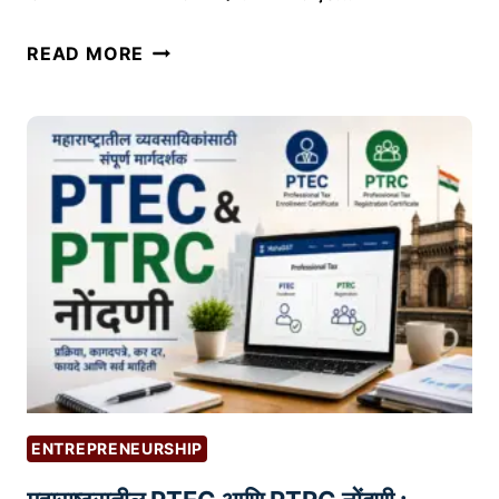
दे
–
अ
READ MORE
R
मे
E
झॉ
T
न
A
अ‍ॅ
I
फि
L
लि
B
ए
U
ट
S
मा
I
र्के
N
टिं
E
ग
S
क
ENTREPRENEURSHIP
S
से
G
सु