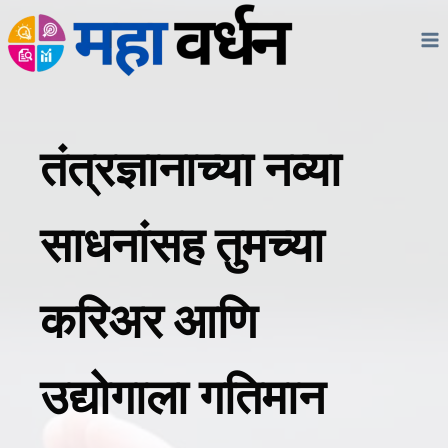
Skip
to
content
तंत्रज्ञानाच्या नव्या
साधनांसह तुमच्या
करिअर आणि
उद्योगाला गतिमान