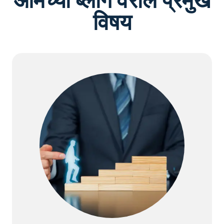
आमच्या ब्लॉग वरील प्रमुख
विषय