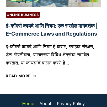
(
I
C
G
O
ONLINE BUSINESS
H
M
ई-कॉमर्स कायदे आणि नियम: एक सखोल मार्गदर्शक |
-
P
P
E-Commerce Laws and Regulations
E
A
T
Y
ई-कॉमर्स कायदे आणि नियम हे करार, ग्राहक संरक्षण,
I
I
T
डेटा गोपनीयता, यासारख्या विविध क्षेत्रांचा समावेश
N
O
करतात. या कायद्यांचे पालन करणे हे…
G
R
S
A
ई
READ MORE
K
N
-
I
A
कॉ
L
L
म
L
Y
र्स
S
Home
About
Privacy Policy
S
का