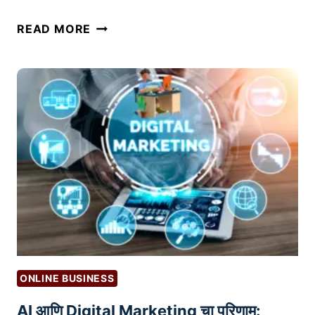
रा
स
READ MORE
व्या
र
त
का
:
री
स्टे
V
प
S
-
खा
बा
ज
य
गी
-
नो
स्टे
क
प
री
|
:
F
२
B
ONLINE BUSINESS
०
A
AI आणि Digital Marketing चा परिणाम:
२