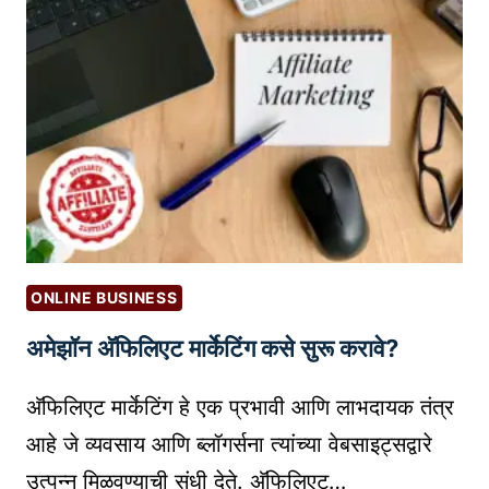
मा
व्य
र्के
व
टिं
सा
ग
यां
चा
सा
चे
ठी
ह
डि
रा
जि
क
ट
सा
ल
ब
ONLINE BUSINESS
पे
द
अमेझॉन अ‍ॅफिलिएट मार्केटिंग कसे सुरू करावे?
में
ल
ट्स
त
अ‍ॅफिलिएट मार्केटिंग हे एक प्रभावी आणि लाभदायक तंत्र
चे
आ
फा
आहे जे व्यवसाय आणि ब्लॉगर्सना त्यांच्या वेबसाइट्सद्वारे
हे
य
?
उत्पन्न मिळवण्याची संधी देते. अ‍ॅफिलिएट…