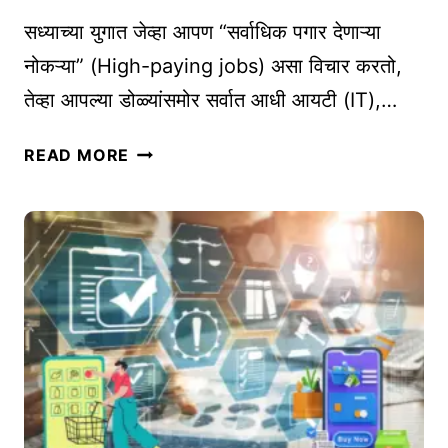
र्श
चे
क
सध्याच्या युगात जेव्हा आपण “सर्वाधिक पगार देणाऱ्या
वि
नोकऱ्या” (High-paying jobs) असा विचार करतो,
श्ले
तेव्हा आपल्या डोळ्यांसमोर सर्वात आधी आयटी (IT),…
ष
ण
N
READ MORE
क
O
रू
N
न
-
क
I
से
T
य
वि
श
द्या
स्वी
र्थ्यां
व्हा
सा
ल
ठी
?
H