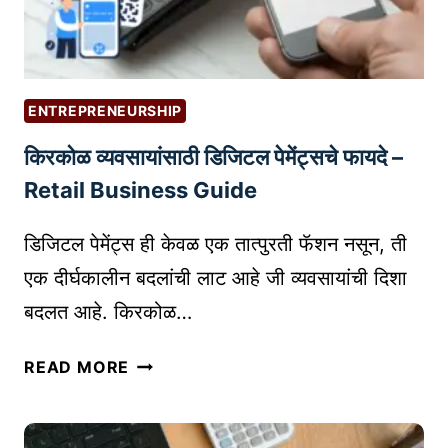
N
L
M
M
E
A
N
R
T
ENTREPRENEURSHIP
K
V
किरकोळ व्यवसायांसाठी डिजिटल पेमेंट्सचे फायदे –
E
S
T
Retail Business Guide
P
I
R
N
डिजिटल पेमेंट्स ही केवळ एक तात्पुरती फॅशन नसून, ती
I
G
V
एक दीर्घकालीन बदलांची लाट आहे जी व्यवसायांची दिशा
चा
A
बदलत आहे. किरकोळ…
प
T
रि
E
कि
READ MORE
णा
J
र
म
O
को
:
B
ळ