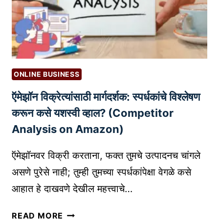
E
C
आ
णि
P
T
ONLINE BUSINESS
R
ऍमेझॉन विक्रेत्यांसाठी मार्गदर्शक: स्पर्धकांचे विश्लेषण
C
नों
करून कसे यशस्वी व्हाल? (Competitor
द
Analysis on Amazon)
णी
:
ऍमेझॉनवर विक्री करताना, फक्त तुमचे उत्पादनच चांगले
P
असणे पुरेसे नाही; तुम्ही तुमच्या स्पर्धकांपेक्षा वेगळे कसे
R
आहात हे दाखवणे देखील महत्त्वाचे…
O
F
ऍ
E
READ MORE