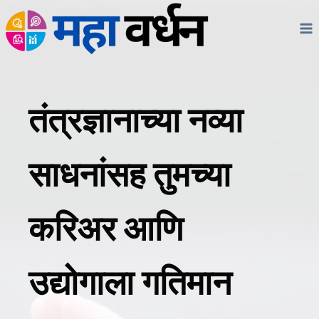
Skip
to
content
तंत्रज्ञानाच्या नव्या
साधनांसह तुमच्या
करिअर आणि
उद्योगाला गतिमान