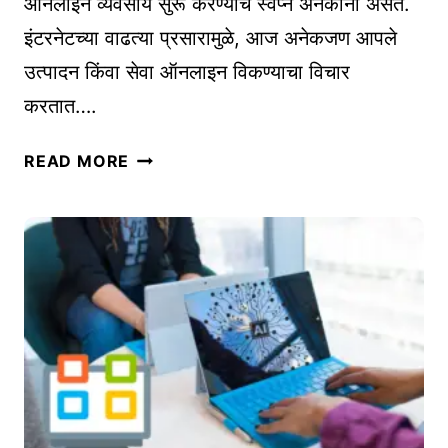
ऑनलाइन व्यवसाय सुरू करण्याचे स्वप्न अनेकांना असते.
N
इंटरनेटच्या वाढत्या प्रसारामुळे, आज अनेकजण आपले
-
उत्पादन किंवा सेवा ऑनलाइन विकण्याचा विचार
D
करतात….
E
M
ऑ
A
READ MORE
न
N
ला
D
इ
उ
न
त्पा
व्य
द
व
नां
सा
च्या
या
वा
ची
ढ
सु
त्या