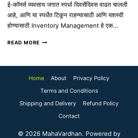
बु
ई-कॉमर्स व्यवसाय जगात स्पर्धा दिवसेंदिवस वाढत चालली
द्धि
आहे, आणि या स्पर्धेत टिकून राहण्यासाठी आणि यशस्वी
म
होण्यासाठी Inventory Management हे एक…
त्ते
चा
इ
रो
READ MORE
न्व्हें
ज
ट
गा
री
र
व्य
क्षे
Home
About
Privacy Policy
व
त्रा
स्था
Terms and Conditions
व
प
री
Shipping and Delivery
Refund Policy
ना
ल
सा
Contact
प
ठी
रि
स
© 2026 MahaVardhan. Powered by
णा