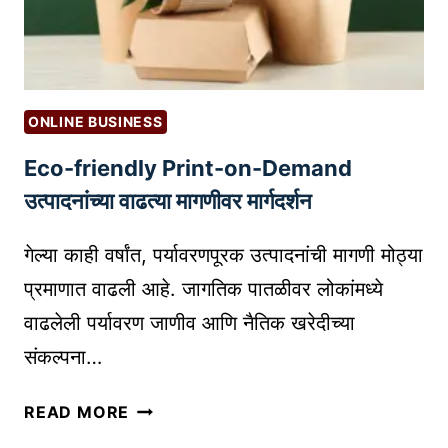
ठी
?
प्र
|
भा
S
वी
E
ली
L
ONLINE BUSINESS
ड
L
Eco-friendly Print-on-Demand
मॅ
I
ग्ने
उत्पादनांच्या वाढत्या मागणीवर मार्गदर्शन
N
ट
G
क
गेल्या काही वर्षांत, पर्यावरणपूरक उत्पादनांची मागणी मोठ्या
I
से
N
प्रमाणात वाढली आहे. जागतिक पातळीवर लोकांमध्ये
त
T
वाढलेली पर्यावरण जाणीव आणि नैतिक खरेदीच्या
या
E
संकल्पना…
र
R
क
N
E
रा
READ MORE
A
C
वे
T