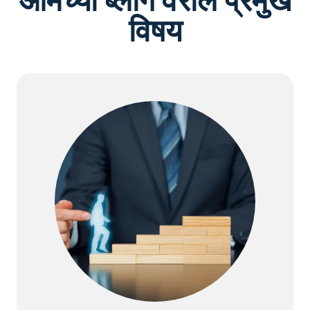
आमच्या ब्लॉग वरील प्रमुख
विषय