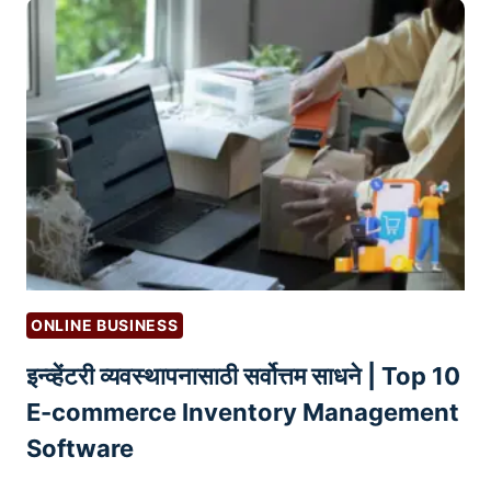
उ
ळे
पा
नो
य
क
ऱ्या
जा
णा
र
की
वा
ढ
णा
ONLINE BUSINESS
र
इन्व्हेंटरी व्यवस्थापनासाठी सर्वोत्तम साधने | Top 10
?
कृ
E-commerce Inventory Management
त्रि
Software
म