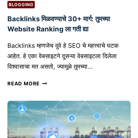
)
चे
BLOGGING
व्य
बां
Backlinks मिळवण्याचे 30+ मार्ग: तुमच्या
व
ध
सा
का
Website Ranking ला गती द्या
य
म
म्ह
आ
Backlinks म्हणजेच दुवे हे SEO चे महत्त्वाचे घटक
ण
ज
आहेत. हे एका वेबसाइटने दुसऱ्या वेबसाइटला दिलेला
जे
च
विश्वासाचा मत असतो, ज्यामुळे तुमच्या…
का
सु
य
रू
B
READ MORE
?
क
A
सु
रा
C
रु
K
वा
L
त
I
क
N
शी