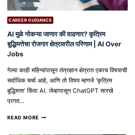
रू
मा
वा
ग
त
णी
CAREER GUIDANCE
क
व
AI मुळे नोकऱ्या जाणार की वाढणार? कृत्रिम
र
र
ता
मा
बुद्धिमत्तेचा रोजगार क्षेत्रावरील परिणाम | AI Over
ना
र्ग
Jobs
हो
द
णा
र्श
गेल्या काही महिन्यांपासून तंत्रज्ञान क्षेत्रात एकाच विषयाची
ऱ्या
न
सर्वाधिक चर्चा आहे, आणि तो विषय म्हणजे ‘कृत्रिम
सा
बुद्धिमत्ता’ किंवा AI. जेव्हापासून ChatGPT सारखे
मा
न्य
प्रगत…
चु
का
A
READ MORE
आ
I
णि
मु