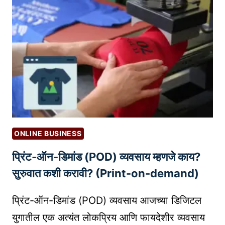
R
C
I
V
I
L
E
N
G
I
ONLINE BUSINESS
N
प्रिंट-ऑन-डिमांड (POD) व्यवसाय म्हणजे काय?
E
E
सुरुवात कशी करावी? (Print-on-demand)
R
S
प्रिंट-ऑन-डिमांड (POD) व्यवसाय आजच्या डिजिटल
A
युगातील एक अत्यंत लोकप्रिय आणि फायदेशीर व्यवसाय
N