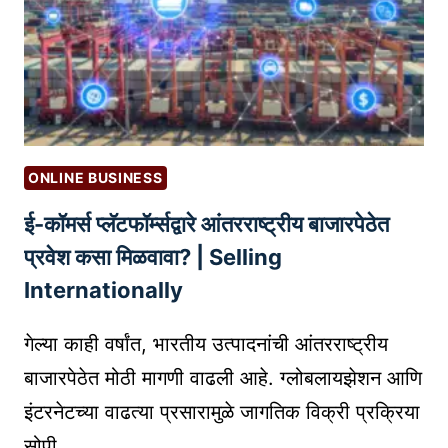
K
क
S
रा
मि
वी
ळ
?
व
(
ण्या
P
चे
R
ONLINE BUSINESS
3
I
ई-कॉमर्स प्लॅटफॉर्म्सद्वारे आंतरराष्ट्रीय बाजारपेठेत
0
N
+
प्रवेश कसा मिळवावा? | Selling
T
मा
-
Internationally
र्ग
O
:
N
गेल्या काही वर्षांत, भारतीय उत्पादनांची आंतरराष्ट्रीय
तु
-
बाजारपेठेत मोठी मागणी वाढली आहे. ग्लोबलायझेशन आणि
म
D
इंटरनेटच्या वाढत्या प्रसारामुळे जागतिक विक्री प्रक्रिया
च्या
E
W
सोपी…