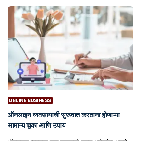
O
त
I
-
?
O
F
N
R
A
I
L
E
L
N
Y
D
L
Y
P
R
ONLINE BUSINESS
I
ऑनलाइन व्यवसायाची सुरूवात करताना होणाऱ्या
N
T
सामान्य चुका आणि उपाय
-
O