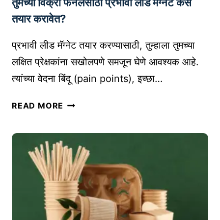
द्या
तुमच्या विक्री फनेलसाठी प्रभावी लीड मॅग्नेट कसे
ष्ट्री
य
तयार करावेत?
बा
जा
प्रभावी लीड मॅग्नेट तयार करण्यासाठी, तुम्हाला तुमच्या
र
लक्षित प्रेक्षकांना सखोलपणे समजून घेणे आवश्यक आहे.
पे
त्यांच्या वेदना बिंदू (pain points), इच्छा…
ठे
त
तु
READ MORE
प्र
म
वे
च्या
श
वि
क
क्री
सा
फ
मि
ने
ळ
ल
वा
सा
वा