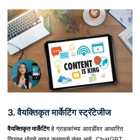
3. वैयक्तिकृत मार्केटिंग स्ट्रॅटेजीज
वैयक्तिकृत मार्केटिंग
हे ग्राहकांच्या आवडींवर आधारित
विपणन धोरणे तयार करण्याचे तंत्र आहे. ChatGPT